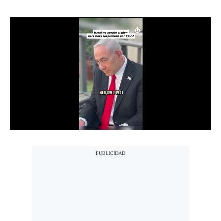
Notas Contratadas
Podcast
Gestión TV
Videos
Fotogalerías
gestion.pe
¿quiénes
Somos?
Términos
Y
Condiciones
Política
De
Privacidad