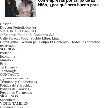
con empresas por culpa de El
Niño, ¿por qué será bueno para
ahorristas?
Gestión
Director Periodístico (e)
VÍCTOR MELGAREJO
© Empresa Editora El Comercio S.A.
Calle Paracas #532, Pueblo Libre, Lima.
Copyright© | Gestion.pe | Grupo El Comercio | Todos los derechos
reservados
SECCIONES:
Portada
-
Economía
-
Mundo
-
Perú
-
Tu Dinero
-
Tecnología
CONTACTO:
¿Quiénes somos?
-
Términos y Condiciones
-
Política de Privacidad
-
Politica de Cookies
-
Preguntas Frecuentes
SÍGUENOS:
Suscríbete
VISITE TAMBIÉN:
elcomercio.pe
-