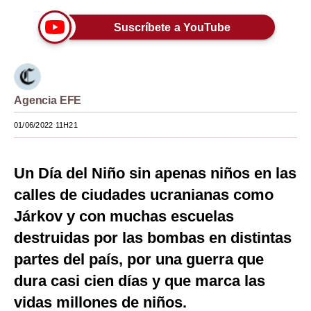
Moda
Suscríbete a YouTube
Estilos
Mundo
Agencia EFE
EEUU
01/06/2022 11H21
México
España
Un Día del Niño sin apenas niños en las
Internacional
calles de ciudades ucranianas como
Járkov y con muchas escuelas
Tecnología
destruidas por las bombas en distintas
Club del Suscriptor
partes del país, por una guerra que
Mix
dura casi cien días y que marca las
G de Gestión
vidas millones de niños.