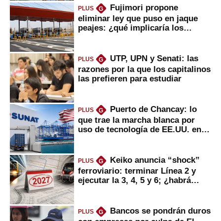
Fujimori propone
PLUS
G
eliminar ley que puso en jaque
peajes: ¿qué implicaría los
usuarios?
UTP, UPN y Senati: las
PLUS
G
razones por la que los capitalinos
las prefieren para estudiar
Puerto de Chancay: lo
PLUS
G
que trae la marcha blanca por
uso de tecnología de EE.UU. en
mercancías
Keiko anuncia “shock”
PLUS
G
ferroviario: terminar Línea 2 y
ejecutar la 3, 4, 5 y 6; ¿habrá
avances?
Bancos se pondrán duros
PLUS
G