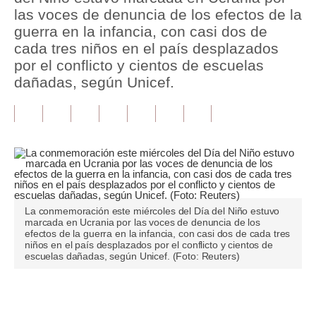
las voces de denuncia de los efectos de la
Tu Dinero
guerra en la infancia, con casi dos de
cada tres niños en el país desplazados
Finanzas Personales
por el conflicto y cientos de escuelas
dañadas, según Unicef.
Inmobiliarias
Plus G
Opinión
Editorial
Pregunta de hoy
La conmemoración este miércoles del Día del Niño estuvo
marcada en Ucrania por las voces de denuncia de los
Blogs
efectos de la guerra en la infancia, con casi dos de cada tres
niños en el país desplazados por el conflicto y cientos de
Tendencias
escuelas dañadas, según Unicef. (Foto: Reuters)
Lujo
Únete a nuestro canal
Viajes