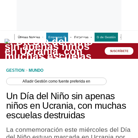
Últimas Noticias
Empresas G
Empresas
G de Gestión
Finanzas
Lo último
Peru Quiosco
SUSCRÍBETE
Portada
GESTION
>
MUNDO
Empresas
Añadir
Gestión
como fuente preferida en
Management & Empleo
Un Día del Niño sin apenas
Economía
niños en Ucrania, con muchas
escuelas destruidas
Mercados
Perú
La conmemoración este miércoles del Día
del Niño estuvo marcada en Ucrania por
Política