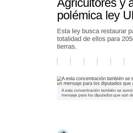
Agricultores y 
Finanzas Personales
polémica ley U
Inmobiliarias
Esta ley busca restaurar p
Plus G
totalidad de ellos para 205
Opinión
tierras.
Editorial
Pregunta de hoy
Blogs
A esta concentración también se sumó 
Tendencias
mensaje para los diputados que aún d
Lujo
Únete a nuestro canal
Viajes
Moda