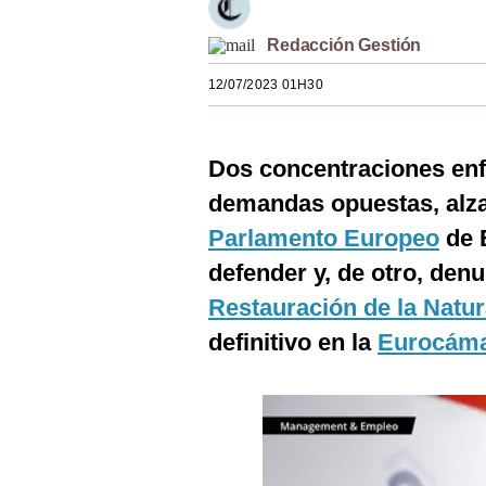
Estilos
Redacción Gestión
Mundo
12/07/2023 01H30
EEUU
México
Dos concentraciones enfr
España
demandas opuestas, alzar
Parlamento Europeo
de 
Internacional
defender y, de otro, den
Tecnología
Restauración de la Natu
Club del Suscriptor
definitivo en la
Eurocám
Mix
G de Gestión
Notas Contratadas