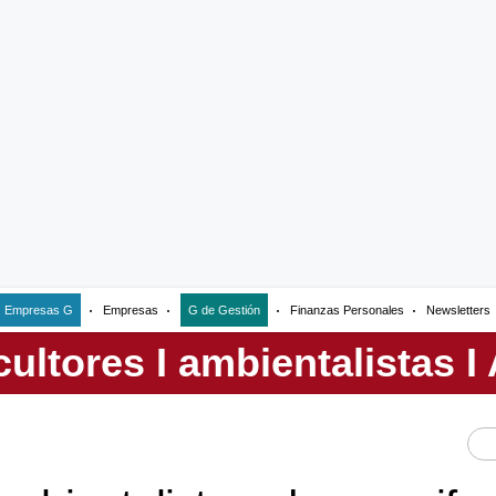
Empresas G
Empresas
G de Gestión
Finanzas Personales
Newsletters