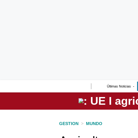
Lo último
Peru Quiosco
Portada
Empresas
Management & Empleo
Economía
Últimas Noticias
Mercados
Perú
Política
GESTION
>
MUNDO
Tu Dinero