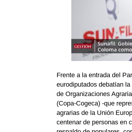
Podcast
Gestión TV
Videos
Fotogalerías
gestion.pe
Frente a la entrada del Pa
¿quiénes
Somos?
eurodiputados debatían la 
Términos
de Organizaciones Agraria
Y
Condiciones
(Copa-Cogeca) -que repres
Política
agrarias de la Unión Euro
De
Privacidad
centenar de personas en co
Politica
respaldo de populares, co