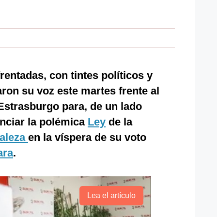
entadas, con tintes políticos y
on su voz este martes frente al
Estrasburgo para, de un lado
unciar la polémica
Ley
de la
raleza
en la víspera de su voto
ara
.
Lea el artículo