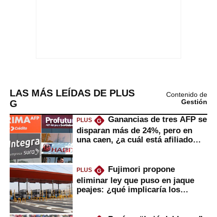
LAS MÁS LEÍDAS DE PLUS
Contenido de
G
Gestión
Ganancias de tres AFP se
PLUS
G
disparan más de 24%, pero en
una caen, ¿a cuál está afiliado
usted?
Fujimori propone
PLUS
G
eliminar ley que puso en jaque
peajes: ¿qué implicaría los
usuarios?