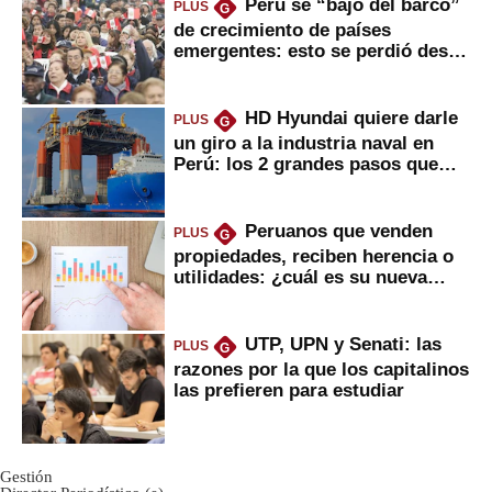
Perú se “bajó del barco”
PLUS
G
de crecimiento de países
emergentes: esto se perdió desde
2022
HD Hyundai quiere darle
PLUS
G
un giro a la industria naval en
Perú: los 2 grandes pasos que
daría
Peruanos que venden
PLUS
G
propiedades, reciben herencia o
utilidades: ¿cuál es su nueva
inversión clave?
UTP, UPN y Senati: las
PLUS
G
razones por la que los capitalinos
las prefieren para estudiar
Gestión