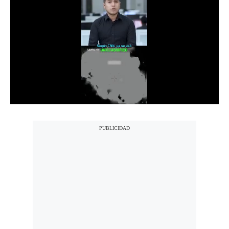
Notas Contratadas
Podcast
Gestión TV
Videos
Fotogalerías
gestion.pe
¿quiénes
Somos?
Términos
Y
Condiciones
Política
De
Privacidad