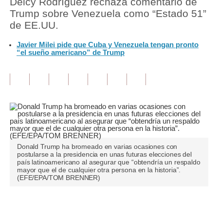
Delcy Rodríguez rechaza comentario de
Trump sobre Venezuela como “Estado 51”
Tu Dinero
de EE.UU.
Finanzas Personales
Javier Milei pide que Cuba y Venezuela tengan pronto
“el sueño americano” de Trump
Inmobiliarias
Plus G
Opinión
Editorial
Pregunta de hoy
Donald Trump ha bromeado en varias ocasiones con
Blogs
postularse a la presidencia en unas futuras elecciones del
país latinoamericano al asegurar que “obtendría un respaldo
mayor que el de cualquier otra persona en la historia”.
Tendencias
(EFE/EPA/TOM BRENNER)
Lujo
Únete a nuestro canal
Viajes