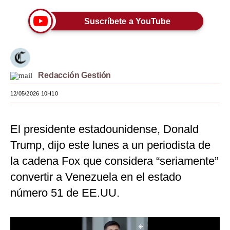
Moda
Suscríbete a YouTube
Estilos
Mundo
Redacción Gestión
EEUU
12/05/2026 10H10
México
España
El presidente estadounidense, Donald
Internacional
Trump, dijo este lunes a un periodista de
la cadena Fox que considera “seriamente”
Tecnología
convertir a Venezuela en el estado
Club del Suscriptor
número 51 de EE.UU.
Mix
G de Gestión