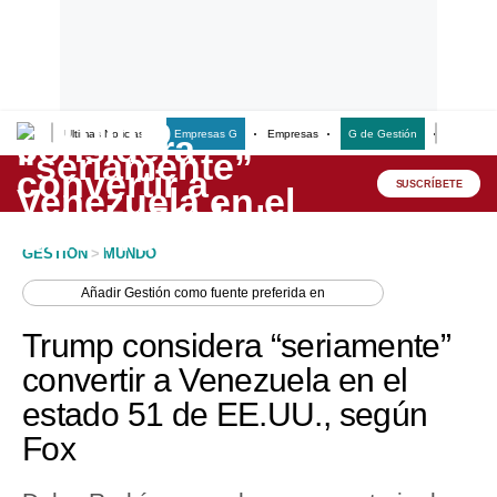
Últimas Noticias
Empresas G
Empresas
G de Gestión
Finanzas
Lo último
Peru Quiosco
SUSCRÍBETE
Portada
GESTION
>
MUNDO
Empresas
Añadir
Gestión
como fuente preferida en
Management & Empleo
Trump considera “seriamente”
Economía
convertir a Venezuela en el
estado 51 de EE.UU., según
Mercados
Fox
Perú
Política