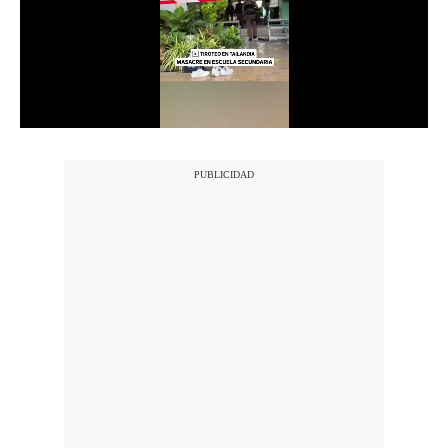
Notas Contratadas
Podcast
Gestión TV
Videos
Fotogalerías
gestion.pe
¿quiénes
Somos?
Términos
Y
Condiciones
Política
De
Privacidad