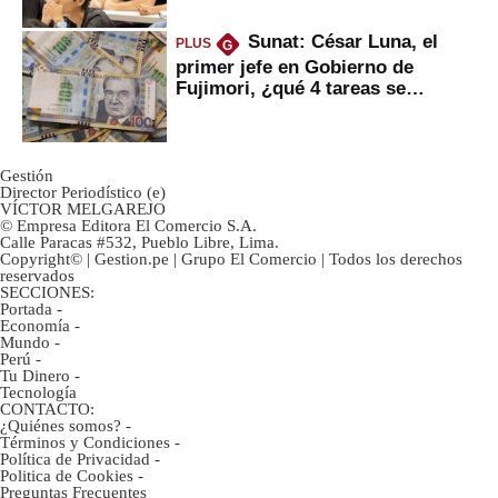
Sunat: César Luna, el
PLUS
G
primer jefe en Gobierno de
Fujimori, ¿qué 4 tareas se
marcan urgentes?
Gestión
Director Periodístico (e)
VÍCTOR MELGAREJO
© Empresa Editora El Comercio S.A.
Calle Paracas #532, Pueblo Libre, Lima.
Copyright© | Gestion.pe | Grupo El Comercio | Todos los derechos
reservados
SECCIONES:
Portada
-
Economía
-
Mundo
-
Perú
-
Tu Dinero
-
Tecnología
CONTACTO:
¿Quiénes somos?
-
Términos y Condiciones
-
Política de Privacidad
-
Politica de Cookies
-
Preguntas Frecuentes