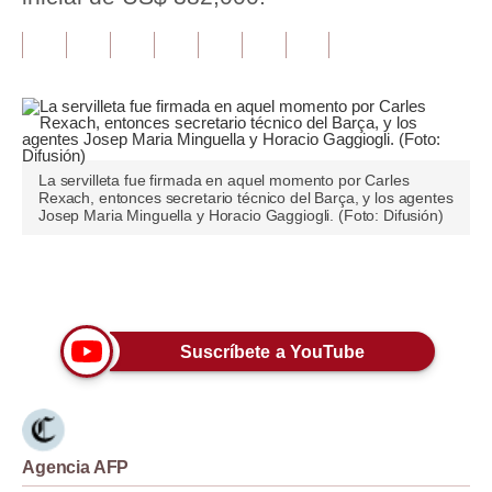
Tu Dinero
Finanzas Personales
Inmobiliarias
Plus G
La servilleta fue firmada en aquel momento por Carles
Rexach, entonces secretario técnico del Barça, y los agentes
Josep Maria Minguella y Horacio Gaggiogli. (Foto: Difusión)
Opinión
Editorial
Únete a nuestro canal
Pregunta de hoy
Blogs
Suscríbete a YouTube
Tendencias
Lujo
Agencia AFP
Viajes