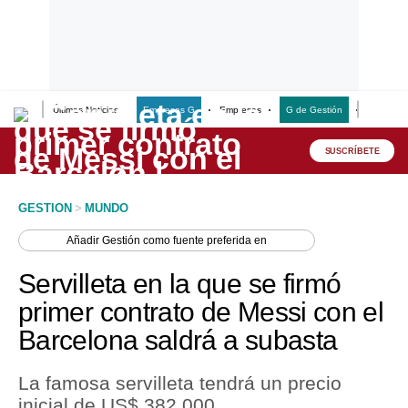
Últimas Noticias
Empresas G
Empresas
G de Gestión
Finanzas
Lo último
Peru Quiosco
SUSCRÍBETE
Portada
GESTION
>
MUNDO
Empresas
Añadir
Gestión
como fuente preferida en
Management & Empleo
Servilleta en la que se firmó
Economía
primer contrato de Messi con el
Barcelona saldrá a subasta
Mercados
Perú
La famosa servilleta tendrá un precio
inicial de US$ 382,000.
Política