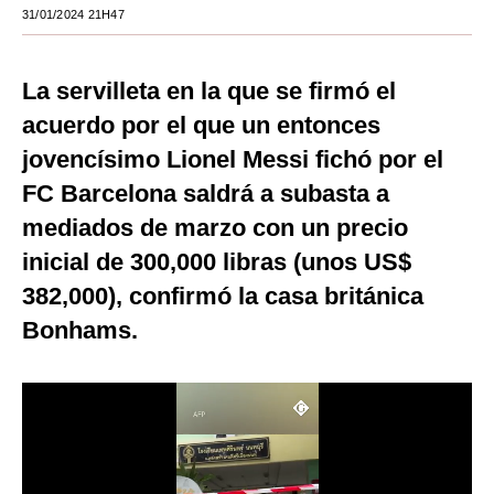
31/01/2024 21H47
Moda
Estilos
La servilleta en la que se firmó el
acuerdo por el que un entonces
Mundo
jovencísimo Lionel Messi fichó por el
EEUU
FC Barcelona saldrá a subasta a
México
mediados de marzo con un precio
España
inicial de 300,000 libras (unos US$
382,000), confirmó la casa británica
Internacional
Bonhams.
Tecnología
Club del Suscriptor
Mix
G de Gestión