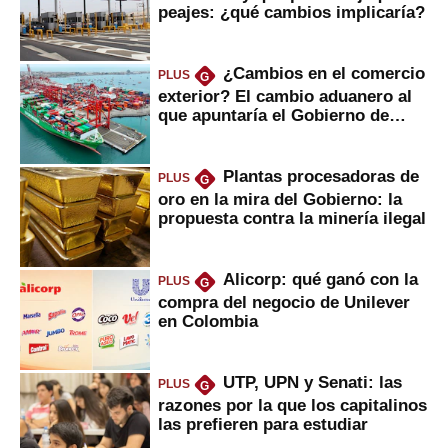
peajes: ¿qué cambios implicaría?
¿Cambios en el comercio
PLUS
G
exterior? El cambio aduanero al
que apuntaría el Gobierno de
Fujimori
Plantas procesadoras de
PLUS
G
oro en la mira del Gobierno: la
propuesta contra la minería ilegal
Alicorp: qué ganó con la
PLUS
G
compra del negocio de Unilever
en Colombia
UTP, UPN y Senati: las
PLUS
G
razones por la que los capitalinos
las prefieren para estudiar