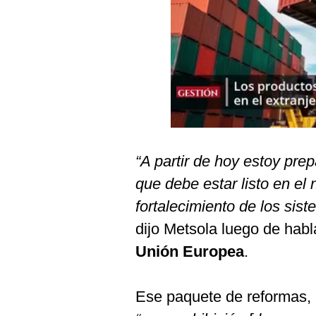
Podcast
Gestión TV
Videos
Fotogalerías
gestion.pe
“A partir de hoy estoy pr
¿quiénes
que debe estar listo en el 
Somos?
fortalecimiento de los sis
Términos
dijo Metsola luego de habl
Y
Condiciones
Unión Europea
.
Política
De
Privacidad
Ese paquete de reformas, 
Politica