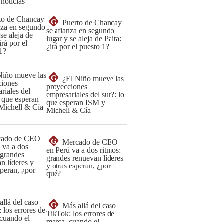
 noticias
G
Puerto de Chancay
se afianza en segundo
lugar y se aleja de Paita:
¿irá por el puesto 1?
G
¿El Niño mueve las
proyecciones
empresariales del sur?: lo
que esperan ISM y
Michell & Cía
G
Mercado de CEO
en Perú va a dos ritmos:
grandes renuevan líderes
y otras esperan, ¿por
qué?
G
Más allá del caso
TikTok: los errores de
marca, cuando el