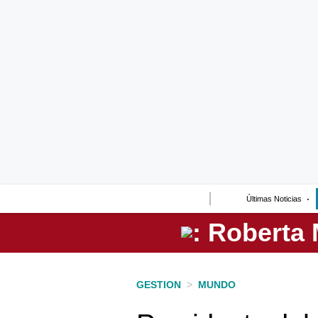
Lo último
Peru Quiosco
Portada
Empresas
Management & Empleo
Economía
Últimas Noticias
Mercados
Perú
Política
GESTION
>
MUNDO
Tu Dinero