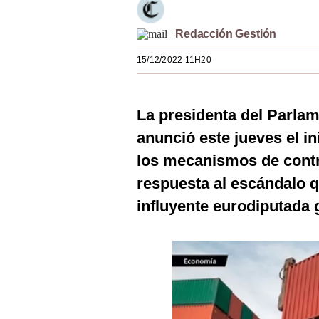
Estilos
Redacción Gestión
Mundo
15/12/2022 11H20
EEUU
México
La presidenta del Parla
España
anunció este jueves el in
Internacional
los mecanismos de contr
respuesta al escándalo q
Tecnología
influyente eurodiputada 
Club del Suscriptor
Mix
G de Gestión
Notas Contratadas