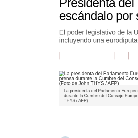
Presidenta del
Finanzas Personales
escándalo por
Inmobiliarias
El poder legislativo de la
Plus G
incluyendo una eurodiputa
Opinión
Editorial
Pregunta de hoy
Blogs
La presidenta del Parlamento Europeo,
Tendencias
durante la Cumbre del Consejo Europe
THYS / AFP)
Lujo
Únete a nuestro canal
Viajes
Moda