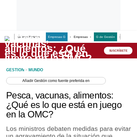
Últimas Noticias
Empresas G
Empresas
G de Gestión
Finanzas
Lo último
Peru Quiosco
SUSCRÍBETE
Portada
GESTION
>
MUNDO
Empresas
Añadir
Gestión
como fuente preferida en
Management & Empleo
Pesca, vacunas, alimentos:
Economía
¿Qué es lo que está en juego
en la OMC?
Mercados
Perú
Los ministros debaten medidas para evitar
un agravamiento de la situación que
Política