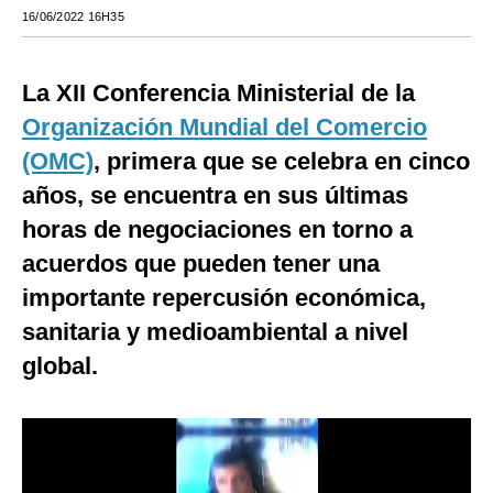
16/06/2022 16H35
Moda
Estilos
La XII Conferencia Ministerial de la
Mundo
Organización Mundial del Comercio
(OMC)
, primera que se celebra en cinco
EEUU
años, se encuentra en sus últimas
México
horas de negociaciones en torno a
España
acuerdos que pueden tener una
importante repercusión económica,
Internacional
sanitaria y medioambiental a nivel
Tecnología
global.
Club del Suscriptor
Mix
G de Gestión