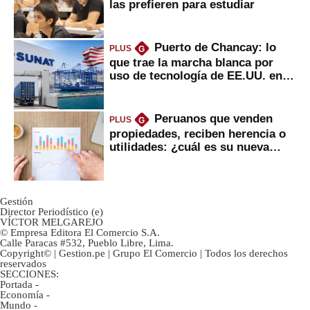
las prefieren para estudiar
Puerto de Chancay: lo
PLUS
G
que trae la marcha blanca por
uso de tecnología de EE.UU. en
mercancías
Peruanos que venden
PLUS
G
propiedades, reciben herencia o
utilidades: ¿cuál es su nueva
inversión clave?
Gestión
Director Periodístico (e)
VÍCTOR MELGAREJO
© Empresa Editora El Comercio S.A.
Calle Paracas #532, Pueblo Libre, Lima.
Copyright© | Gestion.pe | Grupo El Comercio | Todos los derechos
reservados
SECCIONES:
Portada
-
Economía
-
Mundo
-