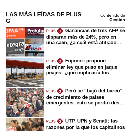
LAS MÁS LEÍDAS DE PLUS
Contenido de
G
Gestión
Ganancias de tres AFP se
PLUS
G
disparan más de 24%, pero en
una caen, ¿a cuál está afiliado
usted?
Fujimori propone
PLUS
G
eliminar ley que puso en jaque
peajes: ¿qué implicaría los
usuarios?
Perú se “bajó del barco”
PLUS
G
de crecimiento de países
emergentes: esto se perdió desde
2022
UTP, UPN y Senati: las
PLUS
G
razones por la que los capitalinos