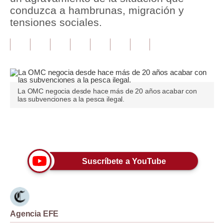
conduzca a hambrunas, migración y
Tu Dinero
tensiones sociales.
Finanzas Personales
Inmobiliarias
Plus G
La OMC negocia desde hace más de 20 años acabar con
Opinión
las subvenciones a la pesca ilegal.
Editorial
Únete a nuestro canal
Pregunta de hoy
Blogs
Suscríbete a YouTube
Tendencias
Lujo
Agencia EFE
Viajes