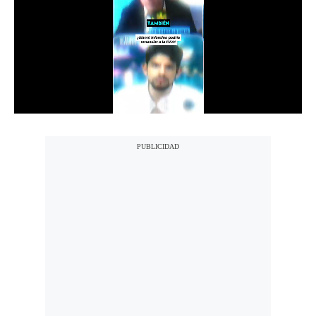
Notas Contratadas
Podcast
Gestión TV
Videos
Fotogalerías
gestion.pe
¿quiénes
Somos?
Términos
Y
Condiciones
Política
De
Privacidad