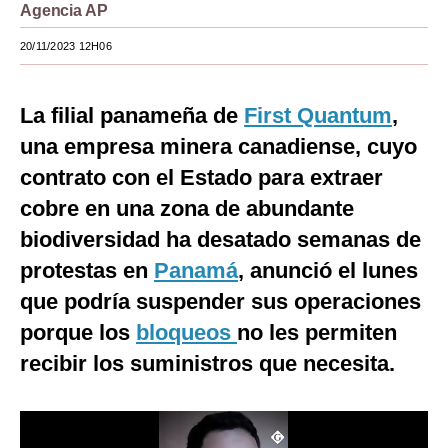
Agencia AP
Moda
20/11/2023 12H06
Estilos
Mundo
La filial panameña de
First Quantum
,
una empresa minera canadiense, cuyo
EEUU
contrato con el Estado para extraer
México
cobre en una zona de abundante
España
biodiversidad ha desatado semanas de
protestas en
Panamá
, anunció el lunes
Internacional
que podría suspender sus operaciones
Tecnología
porque los
bloqueos
no les permiten
Club del Suscriptor
recibir los suministros que necesita.
Mix
G de Gestión