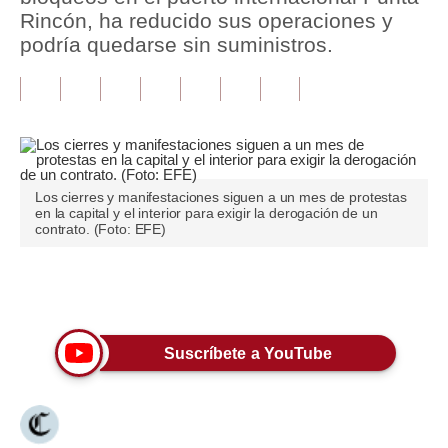
Rincón, ha reducido sus operaciones y
Tu Dinero
podría quedarse sin suministros.
Finanzas Personales
Inmobiliarias
Plus G
Opinión
Los cierres y manifestaciones siguen a un mes de protestas
en la capital y el interior para exigir la derogación de un
contrato. (Foto: EFE)
Editorial
Pregunta de hoy
Únete a nuestro canal
Blogs
Suscríbete a YouTube
Tendencias
Lujo
Viajes