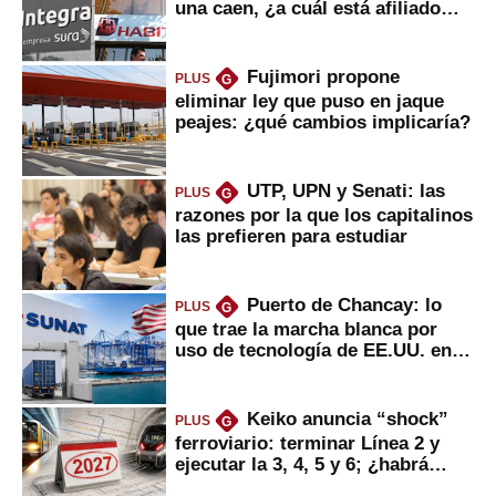
una caen, ¿a cuál está afiliado
usted?
Fujimori propone
PLUS
G
eliminar ley que puso en jaque
peajes: ¿qué cambios implicaría?
UTP, UPN y Senati: las
PLUS
G
razones por la que los capitalinos
las prefieren para estudiar
Puerto de Chancay: lo
PLUS
G
que trae la marcha blanca por
uso de tecnología de EE.UU. en
mercancías
Keiko anuncia “shock”
PLUS
G
ferroviario: terminar Línea 2 y
ejecutar la 3, 4, 5 y 6; ¿habrá
avances?