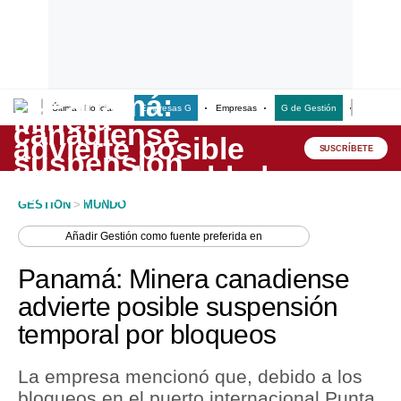
Últimas Noticias
Empresas G
Empresas
G de Gestión
Finanzas
Lo último
Peru Quiosco
SUSCRÍBETE
Portada
GESTION
>
MUNDO
Empresas
Añadir
Gestión
como fuente preferida en
Management & Empleo
Panamá: Minera canadiense
Economía
advierte posible suspensión
temporal por bloqueos
Mercados
Perú
La empresa mencionó que, debido a los
bloqueos en el puerto internacional Punta
Política