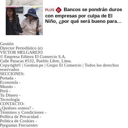
Bancos se pondrán duros
PLUS
G
con empresas por culpa de El
Niño, ¿por qué será bueno para
ahorristas?
Gestión
Director Periodístico (e)
VÍCTOR MELGAREJO
© Empresa Editora El Comercio S.A.
Calle Paracas #532, Pueblo Libre, Lima.
Copyright© | Gestion.pe | Grupo El Comercio | Todos los derechos
reservados
SECCIONES:
Portada
-
Economía
-
Mundo
-
Perú
-
Tu Dinero
-
Tecnología
CONTACTO:
¿Quiénes somos?
-
Términos y Condiciones
-
Política de Privacidad
-
Politica de Cookies
-
Preguntas Frecuentes