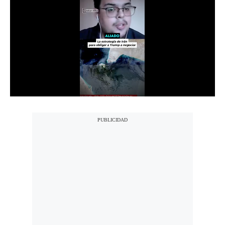
Notas Contratadas
Podcast
Gestión TV
Videos
Fotogalerías
gestion.pe
¿quiénes
Somos?
Términos
Y
Condiciones
Política
De
Privacidad