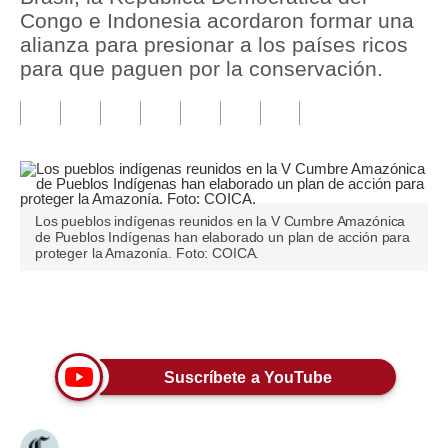
Congo e Indonesia acordaron formar una
Tu Dinero
alianza para presionar a los países ricos
para que paguen por la conservación.
Finanzas Personales
Inmobiliarias
Plus G
Opinión
Los pueblos indígenas reunidos en la V Cumbre Amazónica
de Pueblos Indígenas han elaborado un plan de acción para
Editorial
proteger la Amazonía. Foto: COICA.
Pregunta de hoy
Únete a nuestro canal
Blogs
Tendencias
Suscríbete a YouTube
Lujo
Viajes