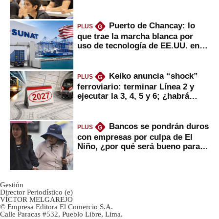
Puerto de Chancay: lo
PLUS
G
que trae la marcha blanca por
uso de tecnología de EE.UU. en
mercancías
Keiko anuncia “shock”
PLUS
G
ferroviario: terminar Línea 2 y
ejecutar la 3, 4, 5 y 6; ¿habrá
avances?
Bancos se pondrán duros
PLUS
G
con empresas por culpa de El
Niño, ¿por qué será bueno para
ahorristas?
Gestión
Director Periodístico (e)
VÍCTOR MELGAREJO
© Empresa Editora El Comercio S.A.
Calle Paracas #532, Pueblo Libre, Lima.