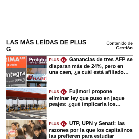
LAS MÁS LEÍDAS DE PLUS
Contenido de
G
Gestión
Ganancias de tres AFP se
PLUS
G
disparan más de 24%, pero en
una caen, ¿a cuál está afiliado
usted?
Fujimori propone
PLUS
G
eliminar ley que puso en jaque
peajes: ¿qué implicaría los
usuarios?
UTP, UPN y Senati: las
PLUS
G
razones por la que los capitalinos
las prefieren para estudiar