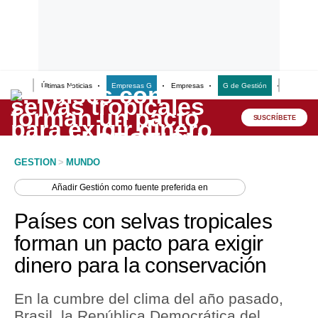
Últimas Noticias
Empresas G
Empresas
G de Gestión
Finanzas
Lo último
Peru Quiosco
SUSCRÍBETE
Portada
GESTION
>
MUNDO
Empresas
Añadir
Gestión
como fuente preferida en
Management & Empleo
Países con selvas tropicales
Economía
forman un pacto para exigir
dinero para la conservación
Mercados
Perú
En la cumbre del clima del año pasado,
Brasil, la República Democrática del
Política