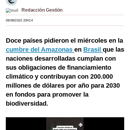
Moda
Redacción Gestión
Estilos
09/08/2023 20H14
Mundo
Doce países pidieron el miércoles en la
EEUU
cumbre del Amazonas
en
Brasil
que las
México
naciones desarrolladas cumplan con
sus obligaciones de financiamiento
España
climático y contribuyan con 200.000
Internacional
millones de dólares por año para 2030
Tecnología
en fondos para promover la
Club del Suscriptor
biodiversidad.
Mix
G de Gestión