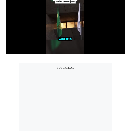
Notas Contratadas
Podcast
Gestión TV
Videos
Fotogalerías
gestion.pe
¿quiénes
Somos?
Términos
Y
Condiciones
Política
De
Privacidad