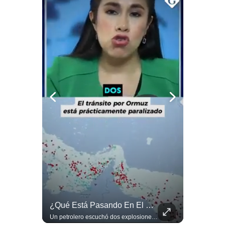
Notas Contratadas
Podcast
Gestión TV
Videos
Fotogalerías
gestion.pe
¿quiénes
Somos?
Términos
Y
Condiciones
Abelardo De La Espriella Se Reúne Con Javier Milei En Cali | Gestión Mundo
¿Qué Está Pasando En El Estrecho De Ormuz? | Gestión Mundo
Política
De
El presidente electo de Colombia, Abelardo de la Espriella, sostuvo una reunión bilateral en Cali con el mandatario argentino Javier Milei. El encuentro se dio pocas horas antes de la ceremonia de investidura presidencial para el periodo 2026-2030, marcando el inicio de una nueva alianza estratégica regional. #DeLaEspriella #JavierMilei #Colombia #Argentina #PoliticaLatina #Shorts 👉 Suscríbete y activa la campana para no perderte nuestro análisis diario. 🌎 Síguenos en nuestras redes sociales: 📌 Web oficial: https://gestion.pe/mundo/ 📌 LinkedIn: http://bit.ly/3HYIET0 📌 X (Twitter): http://bit.ly/4noZtX9 📌 TikTok: http://bit.ly/4evB6TO
Un petrolero escuchó dos explosiones mientras atravesaba el estrecho de Ormuz. Aunque no se confirmó un ataque directo, el tránsito marítimo estaba prácticamente paralizado: solo cruzaron dos buques, frente a un promedio habitual de entre 130 y 140 diarios. #EstrechoDeOrmuz #Petroleo #NoticiasInternacionales #UltimaHora #Shorts 👉 Suscríbete y activa la campana para no perderte nuestro análisis diario. 🌎 Síguenos en nuestras redes sociales: 📌 Web oficial: https://gestion.pe/mundo/ 📌 LinkedIn: http://bit.ly/3HYIET0 📌 X (Twitter): http://bit.ly/4noZtX9 📌 TikTok: http://bit.ly/4evB6TO
Privacidad