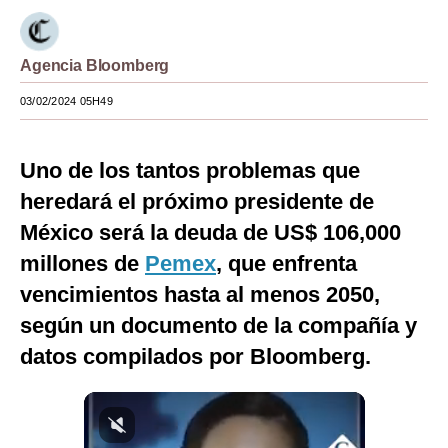
Moda
Agencia Bloomberg
Estilos
03/02/2024 05H49
Mundo
EEUU
Uno de los tantos problemas que
México
heredará el próximo presidente de
México será la deuda de US$ 106,000
España
millones de
Pemex
, que enfrenta
Internacional
vencimientos hasta al menos 2050,
Tecnología
según un documento de la compañía y
Club del Suscriptor
datos compilados por Bloomberg.
Mix
G de Gestión