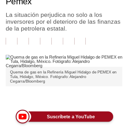
Pemex
Tu Dinero
La situación perjudica no solo a los
inversores por el deterioro de las finanzas
Finanzas Personales
de la petrolera estatal.
Inmobiliarias
Plus G
Opinión
Editorial
Quema de gas en la Refinería Miguel Hidalgo de PEMEX en
Tula, Hidalgo, México. Fotógrafo: Alejandro
Pregunta de hoy
Cegarra/Bloomberg
Blogs
Únete a nuestro canal
Tendencias
Lujo
Suscríbete a YouTube
Viajes