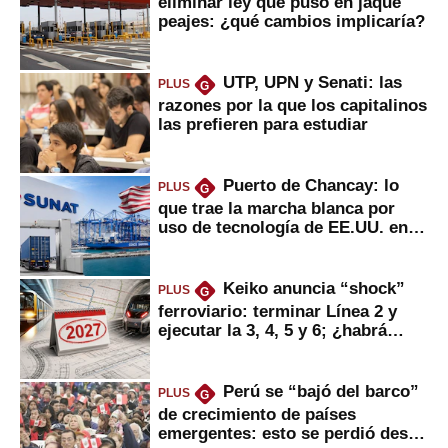
eliminar ley que puso en jaque
peajes: ¿qué cambios implicaría?
UTP, UPN y Senati: las
PLUS
G
razones por la que los capitalinos
las prefieren para estudiar
Puerto de Chancay: lo
PLUS
G
que trae la marcha blanca por
uso de tecnología de EE.UU. en
mercancías
Keiko anuncia “shock”
PLUS
G
ferroviario: terminar Línea 2 y
ejecutar la 3, 4, 5 y 6; ¿habrá
avances?
Perú se “bajó del barco”
PLUS
G
de crecimiento de países
emergentes: esto se perdió desde