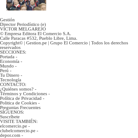
2022
Gestión
Director Periodístico (e)
VÍCTOR MELGAREJO
© Empresa Editora El Comercio S.A.
Calle Paracas #532, Pueblo Libre, Lima.
Copyright© | Gestion.pe | Grupo El Comercio | Todos los derechos
reservados
SECCIONES:
Portada
-
Economía
-
Mundo
-
Perú
-
Tu Dinero
-
Tecnología
CONTACTO:
¿Quiénes somos?
-
Términos y Condiciones
-
Política de Privacidad
-
Politica de Cookies
-
Preguntas Frecuentes
SÍGUENOS:
Suscríbete
VISITE TAMBIÉN:
elcomercio.pe
-
clubelcomercio.pe
-
depor.com
-