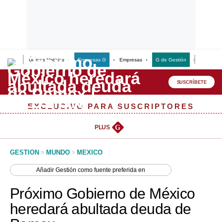
Últimas Noticias
Empresas G
Empresas
G de Gestión
Finanzas
Lo último
Peru Quiosco
SUSCRÍBETE
Portada
EXCLUSIVO PARA SUSCRIPTORES
Empresas
PLUS
G
Management & Empleo
GESTION
>
MUNDO
>
MEXICO
Economía
Añadir
Gestión
como fuente preferida en
Mercados
Próximo Gobierno de México
Perú
heredará abultada deuda de
Política