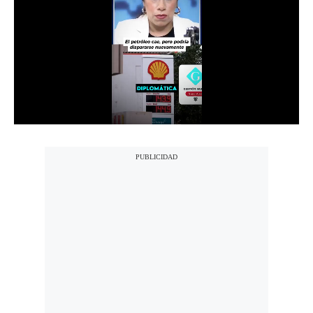
Notas Contratadas
Podcast
Gestión TV
Videos
Fotogalerías
gestion.pe
¿quiénes
Somos?
Términos
Y
Condiciones
Política
De
Privacidad