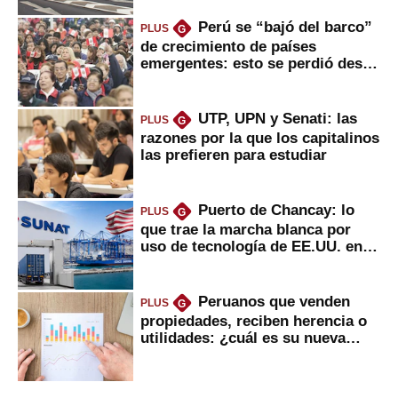
Perú se “bajó del barco”
PLUS
G
de crecimiento de países
emergentes: esto se perdió desde
2022
UTP, UPN y Senati: las
PLUS
G
razones por la que los capitalinos
las prefieren para estudiar
Puerto de Chancay: lo
PLUS
G
que trae la marcha blanca por
uso de tecnología de EE.UU. en
mercancías
Peruanos que venden
PLUS
G
propiedades, reciben herencia o
utilidades: ¿cuál es su nueva
inversión clave?