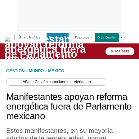
Últimas Noticias
Empresas G
Empresas
G de Gestión
Finanzas
Lo último
Peru Quiosco
SUSCRÍBETE
Portada
GESTION
>
MUNDO
>
MEXICO
Empresas
Añadir
Gestión
como fuente preferida en
Management & Empleo
Manifestantes apoyan reforma
Economía
energética fuera de Parlamento
mexicano
Mercados
Perú
Estos manifestantes, en su mayoría
adultos de la tercera edad, portan
Política