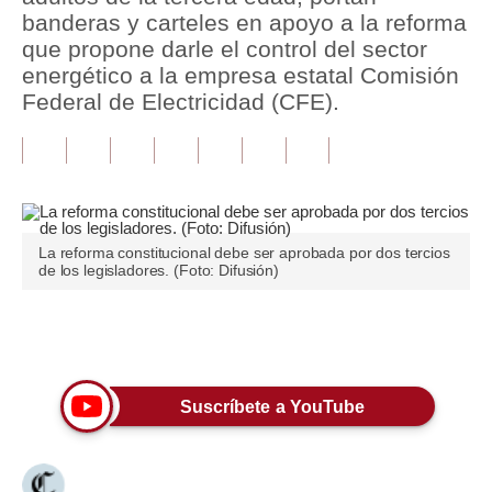
banderas y carteles en apoyo a la reforma
Tu Dinero
que propone darle el control del sector
energético a la empresa estatal Comisión
Finanzas Personales
Federal de Electricidad (CFE).
Inmobiliarias
Plus G
Opinión
La reforma constitucional debe ser aprobada por dos tercios
Editorial
de los legisladores. (Foto: Difusión)
Pregunta de hoy
Únete a nuestro canal
Blogs
Tendencias
Suscríbete a YouTube
Lujo
Viajes