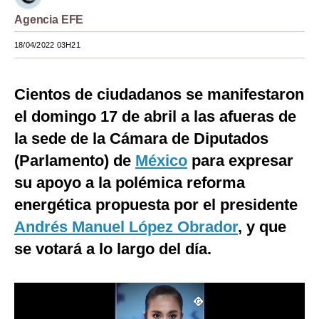
Agencia EFE
Moda
18/04/2022 03H21
Estilos
Mundo
Cientos de ciudadanos se manifestaron
EEUU
el domingo 17 de abril a las afueras de
México
la sede de la Cámara de Diputados
(Parlamento) de
México
para expresar
España
su apoyo a la polémica reforma
Internacional
energética propuesta por el presidente
Tecnología
Andrés Manuel López Obrador
, y que
se votará a lo largo del día.
Club del Suscriptor
Mix
G de Gestión