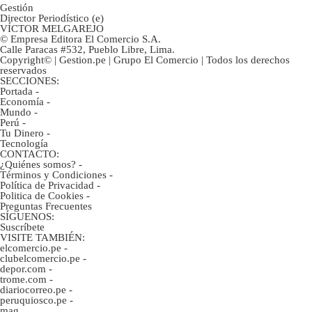
Gestión
Director Periodístico (e)
VÍCTOR MELGAREJO
© Empresa Editora El Comercio S.A.
Calle Paracas #532, Pueblo Libre, Lima.
Copyright© | Gestion.pe | Grupo El Comercio | Todos los derechos
reservados
SECCIONES:
Portada
-
Economía
-
Mundo
-
Perú
-
Tu Dinero
-
Tecnología
CONTACTO:
¿Quiénes somos?
-
Términos y Condiciones
-
Política de Privacidad
-
Politica de Cookies
-
Preguntas Frecuentes
SÍGUENOS:
Suscríbete
VISITE TAMBIÉN:
elcomercio.pe
-
clubelcomercio.pe
-
depor.com
-
trome.com
-
diariocorreo.pe
-
peruquiosco.pe
-
mag