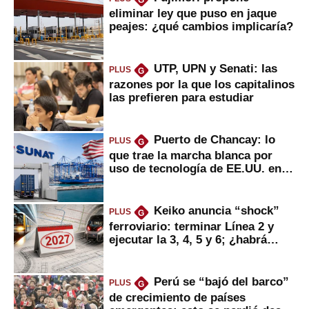
eliminar ley que puso en jaque
peajes: ¿qué cambios implicaría?
UTP, UPN y Senati: las
PLUS
G
razones por la que los capitalinos
las prefieren para estudiar
Puerto de Chancay: lo
PLUS
G
que trae la marcha blanca por
uso de tecnología de EE.UU. en
mercancías
Keiko anuncia “shock”
PLUS
G
ferroviario: terminar Línea 2 y
ejecutar la 3, 4, 5 y 6; ¿habrá
avances?
Perú se “bajó del barco”
PLUS
G
de crecimiento de países