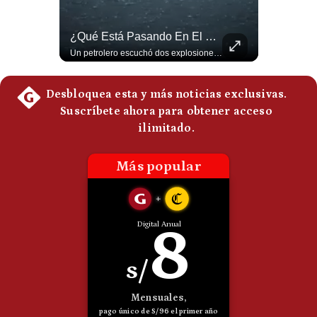
Politica
De
¿Por Qué EE.UU. Necesita Desesperadamente Al Golfo? | Gestión Mundo
¿Qué Está Pasando En El Estrecho De Ormuz? | Gestión Mundo
Cookies
Esteban Silva, politólogo internacional, explica que Estados Unidos necesita el apoyo territorial y marítimo de sus aliados del Golfo para operar cerca de Irán. Según su análisis, Teherán busca amenazar su estabilidad energética y económica para que estos gobiernos presionen a Washington y lo obliguen a negociar. #Iran #EEUU #Geopolitica #NoticiasInternacionales #Shorts 👉 Suscríbete y activa la campana para no perderte nuestro análisis diario. 🌎 Síguenos en nuestras redes sociales: 📌 Web oficial: https://gestion.pe/mundo/ 📌 LinkedIn: http://bit.ly/3HYIET0 📌 X (Twitter): http://bit.ly/4noZtX9 📌 TikTok: http://bit.ly/4evB6TO
Un petrolero escuchó dos explosiones mientras atravesaba el estrecho de Ormuz. Aunque no se confirmó un ataque directo, el tránsito marítimo estaba prácticamente paralizado: solo cruzaron dos buques, frente a un promedio habitual de entre 130 y 140 diarios. #EstrechoDeOrmuz #Petroleo #NoticiasInternacionales #UltimaHora #Shorts 👉 Suscríbete y activa la campana para no perderte nuestro análisis diario. 🌎 Síguenos en nuestras redes sociales: 📌 Web oficial: https://gestion.pe/mundo/ 📌 LinkedIn: http://bit.ly/3HYIET0 📌 X (Twitter): http://bit.ly/4noZtX9 📌 TikTok: http://bit.ly/4evB6TO
Preguntas
Frecuentes