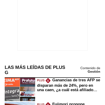
LAS MÁS LEÍDAS DE PLUS
Contenido de
G
Gestión
Ganancias de tres AFP se
PLUS
G
disparan más de 24%, pero en
una caen, ¿a cuál está afiliado
usted?
Fujimori propone
PLUS
G