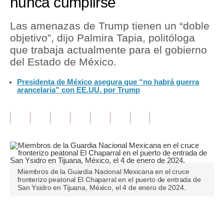
nunca cumplirse
Tu Dinero
Las amenazas de Trump tienen un “doble
objetivo”, dijo Palmira Tapia, politóloga
Finanzas Personales
que trabaja actualmente para el gobierno
Inmobiliarias
del Estado de México.
Plus G
Presidenta de México asegura que “no habrá guerra
arancelaria” con EE.UU. por Trump
Opinión
Editorial
Pregunta de hoy
Blogs
Miembros de la Guardia Nacional Mexicana en el cruce
Tendencias
fronterizo peatonal El Chaparral en el puerto de entrada de
San Ysidro en Tijuana, México, el 4 de enero de 2024.
Lujo
Viajes
Únete a nuestro canal