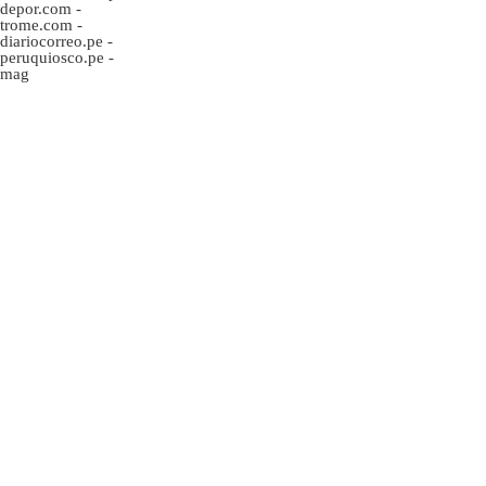
depor.com
-
trome.com
-
diariocorreo.pe
-
peruquiosco.pe
-
mag