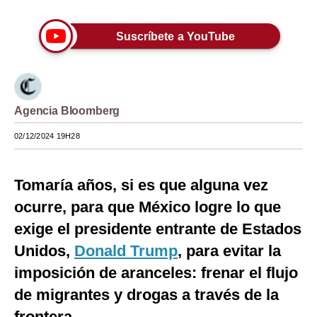
Moda
Suscríbete a YouTube
Estilos
Mundo
EEUU
Agencia Bloomberg
México
02/12/2024 19H28
España
Tomaría años, si es que alguna vez
Internacional
ocurre, para que México logre lo que
Tecnología
exige el presidente entrante de Estados
Club del Suscriptor
Unidos,
Donald Trump
, para evitar la
imposición de aranceles: frenar el flujo
Mix
de migrantes y drogas a través de la
G de Gestión
frontera.