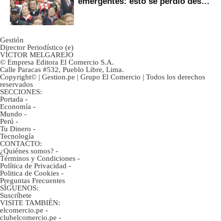
emergentes: esto se perdió desde
2022
Gestión
Director Periodístico (e)
VÍCTOR MELGAREJO
© Empresa Editora El Comercio S.A.
Calle Paracas #532, Pueblo Libre, Lima.
Copyright© | Gestion.pe | Grupo El Comercio | Todos los derechos
reservados
SECCIONES:
Portada
-
Economía
-
Mundo
-
Perú
-
Tu Dinero
-
Tecnología
CONTACTO:
¿Quiénes somos?
-
Términos y Condiciones
-
Política de Privacidad
-
Politica de Cookies
-
Preguntas Frecuentes
SÍGUENOS:
Suscríbete
VISITE TAMBIÉN:
elcomercio.pe
-
clubelcomercio.pe
-