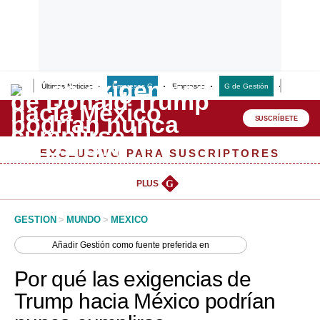
Últimas Noticias
Empresas G
Empresas
G de Gestión
Finanzas
Lo último
Peru Quiosco
SUSCRÍBETE
Portada
EXCLUSIVO PARA SUSCRIPTORES
Empresas
PLUS
G
Management & Empleo
GESTION
>
MUNDO
>
MEXICO
Economía
Añadir
Gestión
como fuente preferida en
Mercados
Por qué las exigencias de
Perú
Trump hacia México podrían
Política