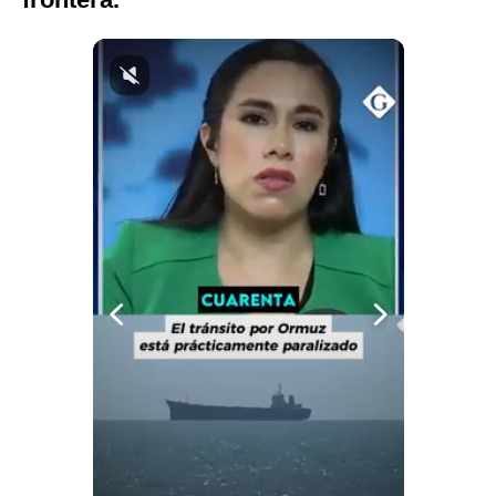
Notas Contratadas
Podcast
Gestión TV
Videos
Fotogalerías
gestion.pe
¿quiénes
Somos?
Términos
Y
Condiciones
Política
De
Privacidad