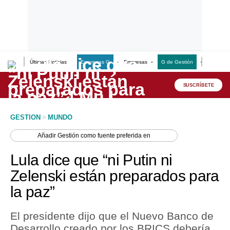
Últimas Noticias
Empresas G
Empresas
G de Gestión
Finanzas
Lo último
Peru Quiosco
SUSCRÍBETE
Portada
GESTION
>
MUNDO
Empresas
Añadir
Gestión
como fuente preferida en
Management & Empleo
Lula dice que “ni Putin ni
Economía
Zelenski están preparados para
la paz”
Mercados
Perú
El presidente dijo que el Nuevo Banco de
Desarrollo creado por los BRICS debería
Política