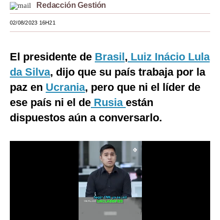
Redacción Gestión
Moda
02/08/2023 16H21
Estilos
Mundo
El presidente de
Brasil
,
Luiz Inácio Lula
da Silva
, dijo que su país trabaja por la
EEUU
paz en
Ucrania
, pero que ni el líder de
México
ese país ni el de
Rusia
están
España
dispuestos aún a conversarlo.
Internacional
Tecnología
Club del Suscriptor
Mix
G de Gestión