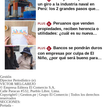
un giro a la industria naval en
Perú: los 2 grandes pasos que
daría
Peruanos que venden
PLUS
G
propiedades, reciben herencia o
utilidades: ¿cuál es su nueva
inversión clave?
Bancos se pondrán duros
PLUS
G
con empresas por culpa de El
Niño, ¿por qué será bueno para
ahorristas?
Gestión
Director Periodístico (e)
VÍCTOR MELGAREJO
© Empresa Editora El Comercio S.A.
Calle Paracas #532, Pueblo Libre, Lima.
Copyright© | Gestion.pe | Grupo El Comercio | Todos los derechos
reservados
SECCIONES:
Portada
-