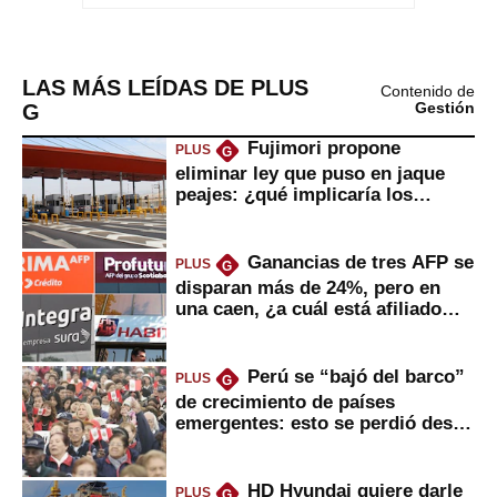
LAS MÁS LEÍDAS DE PLUS
Contenido de
G
Gestión
Fujimori propone
PLUS
G
eliminar ley que puso en jaque
peajes: ¿qué implicaría los
usuarios?
Ganancias de tres AFP se
PLUS
G
disparan más de 24%, pero en
una caen, ¿a cuál está afiliado
usted?
Perú se “bajó del barco”
PLUS
G
de crecimiento de países
emergentes: esto se perdió desde
2022
HD Hyundai quiere darle
PLUS
G