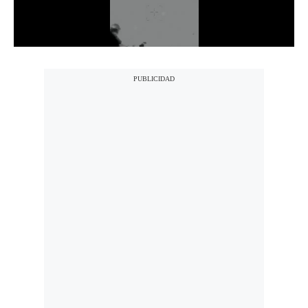
Notas Contratadas
Podcast
Gestión TV
Videos
Fotogalerías
gestion.pe
¿quiénes
Somos?
Términos
Y
Condiciones
Política
De
Privacidad