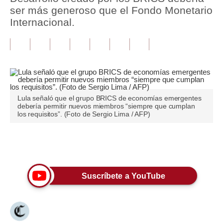
ser más generoso que el Fondo Monetario
Tu Dinero
Internacional.
Finanzas Personales
Inmobiliarias
Plus G
Opinión
Lula señaló que el grupo BRICS de economías emergentes
debería permitir nuevos miembros “siempre que cumplan
los requisitos”. (Foto de Sergio Lima / AFP)
Editorial
Pregunta de hoy
Únete a nuestro canal
Blogs
Suscríbete a YouTube
Tendencias
Lujo
Viajes