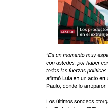
Podcast
Gestión TV
Videos
Fotogalerías
gestion.pe
“Es un momento muy especi
¿quiénes
con ustedes, por haber con
Somos?
todas las fuerzas política
Términos
afirmó Lula en un acto en
Y
Condiciones
Paulo, donde lo arroparon 
Política
De
Privacidad
Los últimos sondeos otorga
Politica