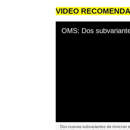
VIDEO RECOMEND
0
Dos nuevas subvariantes de ómicron 
seconds