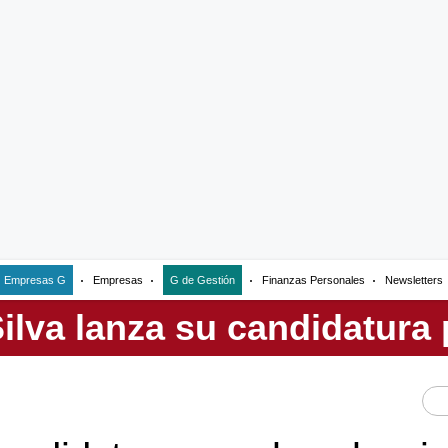
Empresas G
Empresas
G de Gestión
Finanzas Personales
Newsletters