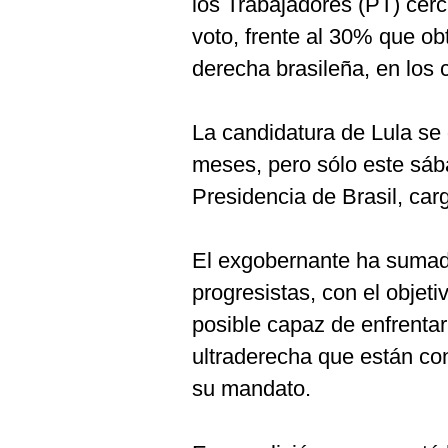
los Trabajadores (PT) cer
De
Cookies
voto, frente al 30% que ob
Preguntas
derecha brasileña, en los 
Frecuentes
La candidatura de Lula s
meses, pero sólo este sáb
Presidencia de Brasil, ca
El exgobernante ha sumado
progresistas, con el objeti
posible capaz de enfrentar
ultraderecha que están con
su mandato.