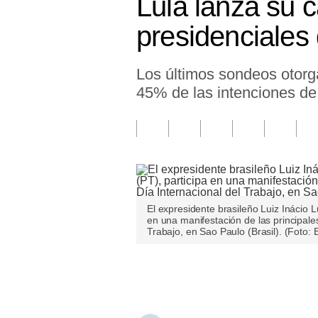
Lula lanza su c
Finanzas Personales
presidenciales 
Inmobiliarias
Los últimos sondeos otorga
Plus G
45% de las intenciones de 
Opinión
Editorial
Pregunta de hoy
Blogs
El expresidente brasileño Luiz Inácio Lu
Tendencias
en una manifestación de las principales
Trabajo, en Sao Paulo (Brasil). (Foto:
Lujo
Únete a nuestro canal
Viajes
Moda