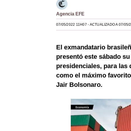
Estilos
Agencia EFE
Mundo
07/05/2022 11H07
- ACTUALIZADO A 07/05/
EEUU
México
El exmandatario brasile
España
presentó este sábado su 
Internacional
presidenciales, para las 
como el máximo favorito 
Tecnología
Jair Bolsonaro.
Club del Suscriptor
Mix
G de Gestión
Notas Contratadas