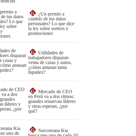
 noticias
G
¿Un premio a
cambio de tus datos
personales? Lo que dice
la ley sobre sorteos y
promociones
G
Utilidades de
trabajadores disparan
venta de casas y autos,
¿cómo amasan tanta
liquidez?
G
Mercado de CEO
en Perú va a dos ritmos:
grandes renuevan líderes
y otras esperan, ¿por
qué?
G
Surcoreana Kia
busca que uno de cada 10