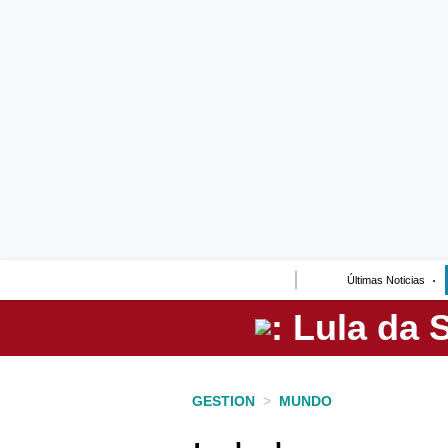
Lo último
Peru Quiosco
Portada
Empresas
Management & Empleo
Economía
Últimas Noticias
Mercados
Perú
Política
GESTION
>
MUNDO
Tu Dinero