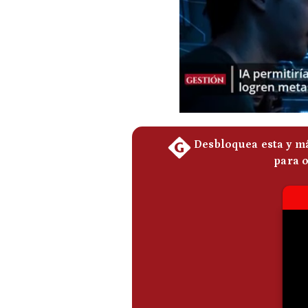
Podcast
Gestión TV
Videos
Fotogalerías
gestion.pe
¿quiénes
Somos?
Términos
Y
Condiciones
Política
De
Privacidad
Politica