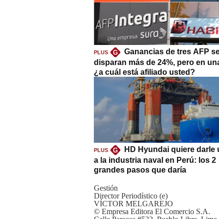
Ganancias de tres AFP s
G
PLUS
disparan más de 24%, pero en un
¿a cuál está afiliado usted?
HD Hyundai quiere darle 
G
PLUS
a la industria naval en Perú: los 2
grandes pasos que daría
Gestión
Director Periodístico (e)
VÍCTOR MELGAREJO
© Empresa Editora El Comercio S.A.