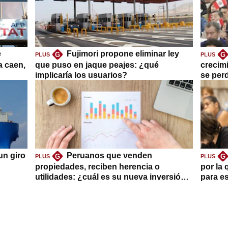
e
Fujimori propone eliminar ley
G
G
PLUS
PLUS
a caen,
que puso en jaque peajes: ¿qué
crecim
implicaría los usuarios?
se per
un giro
Peruanos que venden
G
G
PLUS
PLUS
propiedades, reciben herencia o
por la 
utilidades: ¿cuál es su nueva inversión
para es
clave?