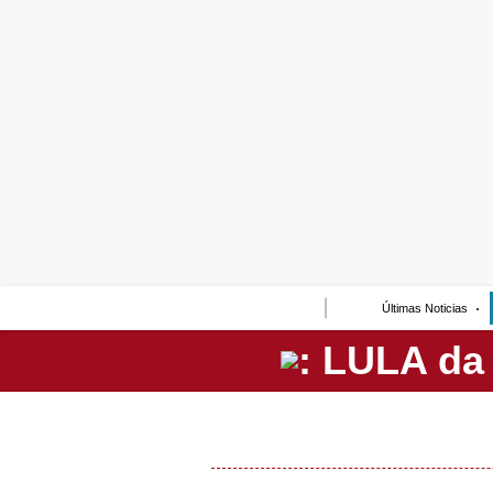
Lo último
Peru Quiosco
Portada
Empresas
Management & Empleo
Economía
Últimas Noticias
Mercados
Perú
Política
Tu Dinero