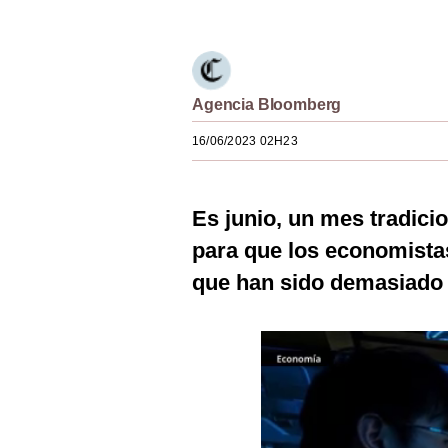
Estilos
Mundo
EEUU
Agencia Bloomberg
México
16/06/2023 02H23
España
Es junio, un mes tradici
Internacional
para que los economist
Tecnología
que han sido demasiado 
Club del Suscriptor
Mix
G de Gestión
Notas Contratadas