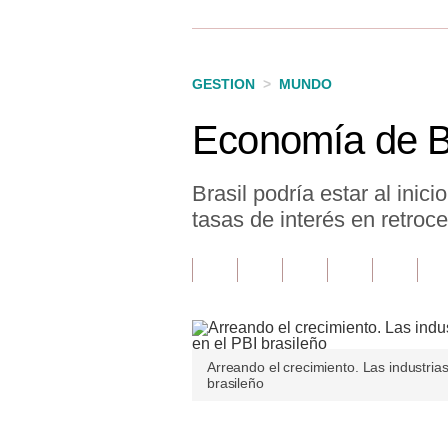
Finanzas Personales
Inmobiliarias
GESTION
>
MUNDO
Plus G
Economía de Br
Opinión
Editorial
Brasil podría estar al inici
tasas de interés en retroce
Pregunta de hoy
Blogs
Tendencias
Lujo
Arreando el crecimiento. Las industria
brasileño
Viajes
Moda
Únete a nuestro canal