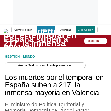
Últimas Noticias
Empresas G
Empresas
G de Gestión
Finanzas
Lo último
Peru Quiosco
SUSCRÍBETE
Portada
GESTION
>
MUNDO
Empresas
Añadir
Gestión
como fuente preferida en
Management & Empleo
Los muertos por el temporal en
Economía
España suben a 217, la
inmensa mayoría en Valencia
Mercados
Perú
El ministro de Política Territorial y
Memoria Democrática, Ángel Víctor
Política