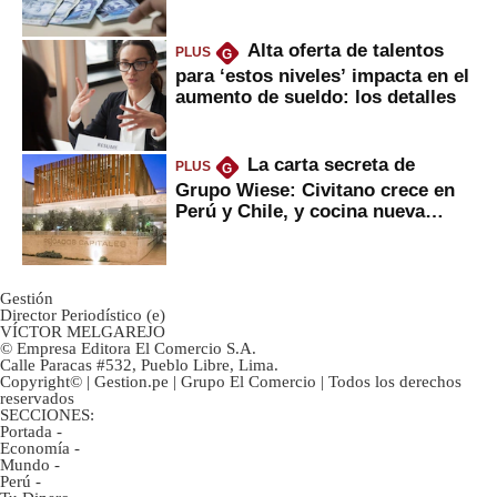
Alta oferta de talentos
PLUS
G
para ‘estos niveles’ impacta en el
aumento de sueldo: los detalles
La carta secreta de
PLUS
G
Grupo Wiese: Civitano crece en
Perú y Chile, y cocina nueva
marca
Gestión
Director Periodístico (e)
VÍCTOR MELGAREJO
© Empresa Editora El Comercio S.A.
Calle Paracas #532, Pueblo Libre, Lima.
Copyright© | Gestion.pe | Grupo El Comercio | Todos los derechos
reservados
SECCIONES:
Portada
-
Economía
-
Mundo
-
Perú
-