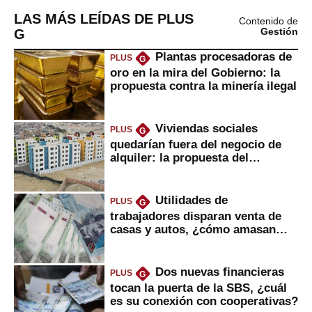
LAS MÁS LEÍDAS DE PLUS
Contenido de
G
Gestión
Plantas procesadoras de
PLUS
G
oro en la mira del Gobierno: la
propuesta contra la minería ilegal
Viviendas sociales
PLUS
G
quedarían fuera del negocio de
alquiler: la propuesta del
gobierno
Utilidades de
PLUS
G
trabajadores disparan venta de
casas y autos, ¿cómo amasan
tanta liquidez?
Dos nuevas financieras
PLUS
G
tocan la puerta de la SBS, ¿cuál
es su conexión con cooperativas?