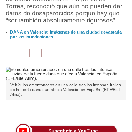
Torres, reconoció que aún no pueden dar
Tu Dinero
datos de desaparecidos porque hay que
“ser también absolutamente rigurosos”.
Finanzas Personales
DANA en Valencia: Imágenes de una ciudad devastada
Inmobiliarias
por las inundaciones
Plus G
Opinión
Editorial
Pregunta de hoy
Vehículos amontonados en una calle tras las intensas lluvias
de la fuerte dana que afecta Valencia, en España. (EFE/Biel
Blogs
Aliño).
Tendencias
Únete a nuestro canal
Lujo
Viajes
Suscríbete a YouTube