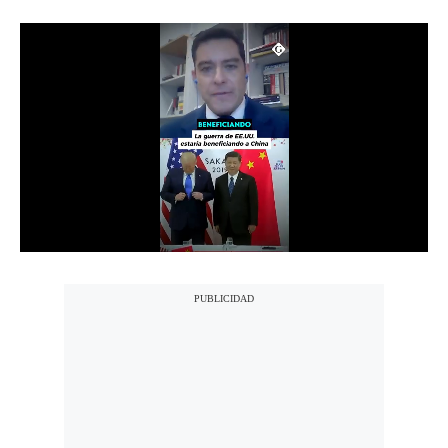
Notas Contratadas
Podcast
Gestión TV
Videos
Fotogalerías
gestion.pe
¿quiénes
Somos?
Términos
Y
Condiciones
Política
De
Privacidad