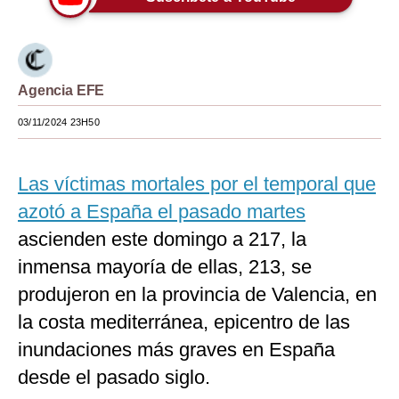
Moda
Estilos
Agencia EFE
Mundo
03/11/2024 23H50
EEUU
México
Las víctimas mortales por el temporal que
España
azotó a España el pasado martes
ascienden este domingo a 217, la
Internacional
inmensa mayoría de ellas, 213, se
Tecnología
produjeron en la provincia de Valencia, en
Club del Suscriptor
la costa mediterránea, epicentro de las
inundaciones más graves en España
Mix
desde el pasado siglo.
G de Gestión