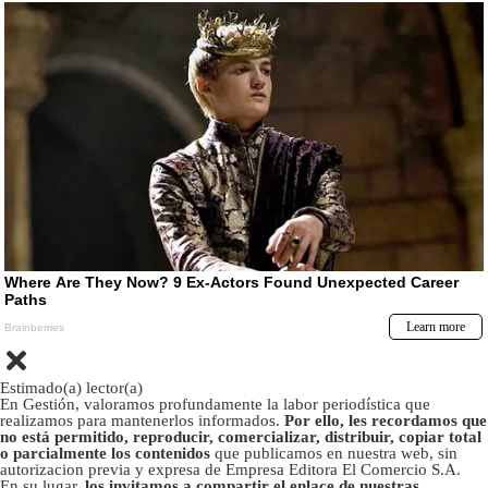
Estimado(a) lector(a)
En Gestión, valoramos profundamente la labor periodística que
realizamos para mantenerlos informados.
Por ello, les recordamos que
no está permitido, reproducir, comercializar, distribuir, copiar total
o parcialmente los contenidos
que publicamos en nuestra web, sin
autorizacion previa y expresa de Empresa Editora El Comercio S.A.
En su lugar,
los invitamos a compartir el enlace de nuestras