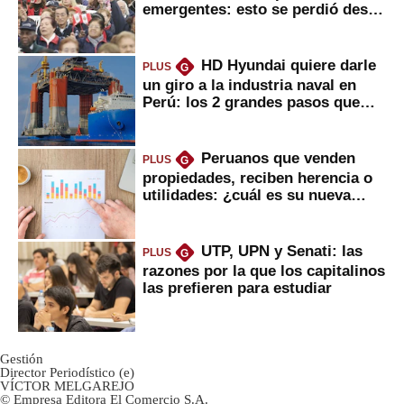
emergentes: esto se perdió desde
2022
HD Hyundai quiere darle
PLUS
G
un giro a la industria naval en
Perú: los 2 grandes pasos que
daría
Peruanos que venden
PLUS
G
propiedades, reciben herencia o
utilidades: ¿cuál es su nueva
inversión clave?
UTP, UPN y Senati: las
PLUS
G
razones por la que los capitalinos
las prefieren para estudiar
Gestión
Director Periodístico (e)
VÍCTOR MELGAREJO
© Empresa Editora El Comercio S.A.