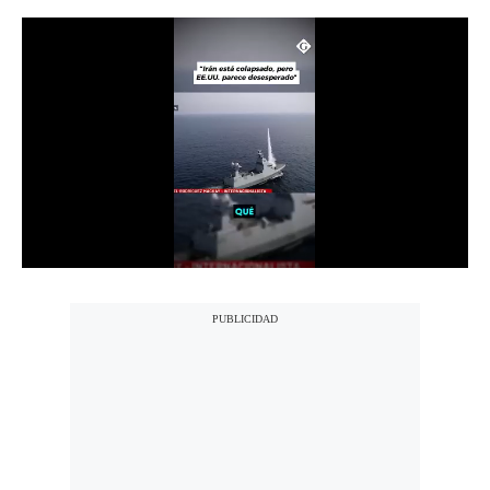
Notas Contratadas
Podcast
Gestión TV
Videos
Fotogalerías
gestion.pe
¿quiénes
Somos?
Términos
Y
Condiciones
Política
De
Privacidad