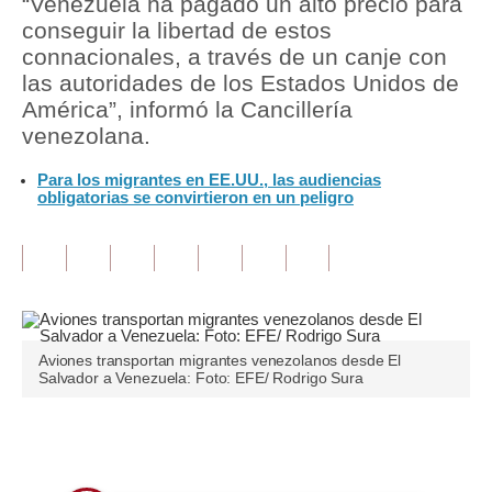
“Venezuela ha pagado un alto precio para
conseguir la libertad de estos
Tu Dinero
connacionales, a través de un canje con
las autoridades de los Estados Unidos de
Finanzas Personales
América”, informó la Cancillería
Inmobiliarias
venezolana.
Plus G
Para los migrantes en EE.UU., las audiencias
obligatorias se convirtieron en un peligro
Opinión
Editorial
Pregunta de hoy
Blogs
Aviones transportan migrantes venezolanos desde El
Salvador a Venezuela: Foto: EFE/ Rodrigo Sura
Tendencias
Lujo
Únete a nuestro canal
Viajes