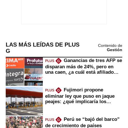
LAS MÁS LEÍDAS DE PLUS
Contenido de
G
Gestión
Ganancias de tres AFP se
PLUS
G
disparan más de 24%, pero en
una caen, ¿a cuál está afiliado
usted?
Fujimori propone
PLUS
G
eliminar ley que puso en jaque
peajes: ¿qué implicaría los
usuarios?
Perú se “bajó del barco”
PLUS
G
de crecimiento de países