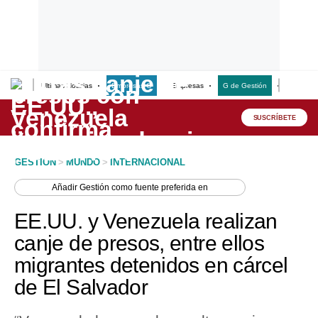
Últimas Noticias
Empresas G
Empresas
G de Gestión
Finanzas
Lo último
Peru Quiosco
SUSCRÍBETE
Portada
GESTION
>
MUNDO
>
INTERNACIONAL
Empresas
Añadir
Gestión
como fuente preferida en
Management & Empleo
EE.UU. y Venezuela realizan
Economía
canje de presos, entre ellos
migrantes detenidos en cárcel
Mercados
de El Salvador
Perú
Política