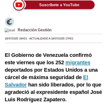
Suscríbete a YouTube
Moda
Estilos
Mundo
Redacción Gestión
EEUU
18/07/2025 16H31
- ACTUALIZADO A 18/07/2025 17H51
México
El Gobierno de Venezuela confirmó
España
este viernes que los 252
migrantes
Internacional
deportados por Estados Unidos a una
Tecnología
cárcel de máxima seguridad de
El
Club del Suscriptor
Salvador
han sido liberados, por lo que
agradeció al expresidente español José
Mix
Luis Rodríguez Zapatero.
G de Gestión