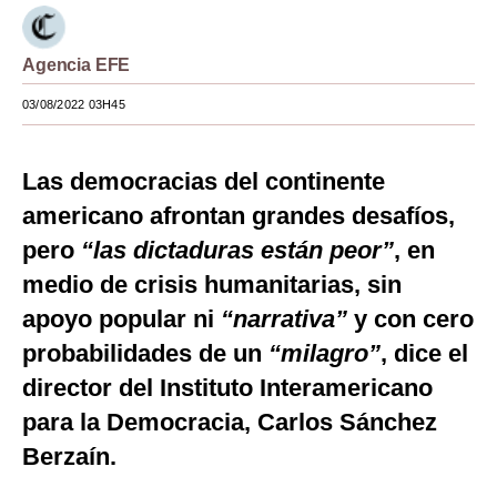
Moda
Agencia EFE
Estilos
03/08/2022 03H45
Mundo
EEUU
Las democracias del continente
México
americano afrontan grandes desafíos,
pero
“las dictaduras están peor”
, en
España
medio de crisis humanitarias, sin
Internacional
apoyo popular ni
“narrativa”
y con cero
Tecnología
probabilidades de un
“milagro”
, dice el
director del Instituto Interamericano
Club del Suscriptor
para la Democracia, Carlos Sánchez
Mix
Berzaín.
G de Gestión