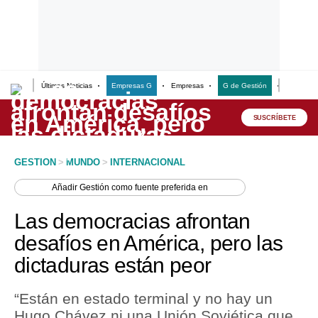
Últimas Noticias
Empresas G
Empresas
G de Gestión
Finanzas
Lo último
Peru Quiosco
SUSCRÍBETE
Portada
GESTION
>
MUNDO
>
INTERNACIONAL
Empresas
Añadir
Gestión
como fuente preferida en
Management & Empleo
Las democracias afrontan
Economía
desafíos en América, pero las
dictaduras están peor
Mercados
Perú
“Están en estado terminal y no hay un
Hugo Chávez ni una Unión Soviética que
Política