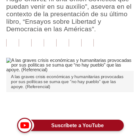
puedan venir en su auxilio”, asevera en el
Tu Dinero
contexto de la presentación de su último
libro, “Ensayos sobre Libertad y
Finanzas Personales
Democracia en las Américas”.
Inmobiliarias
Plus G
Opinión
Editorial
A las graves crisis económicas y humanitarias provocadas
por sus políticas se suma que “no hay pueblo” que las
apoye. (Referencial)
Pregunta de hoy
Blogs
Únete a nuestro canal
Tendencias
Lujo
Suscríbete a YouTube
Viajes