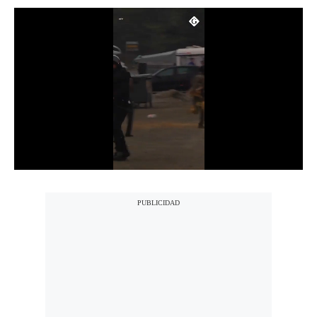
Notas Contratadas
Podcast
Gestión TV
Videos
Fotogalerías
gestion.pe
¿quiénes
Somos?
Términos
Y
Condiciones
Política
De
Privacidad