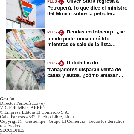
Oliver Stark regresa a
PLUS
G
Petroperú: lo que dice el ministro
del Minem sobre la petrolera
Deudas en Infocorp: ¿se
PLUS
G
puede pedir nuevo crédito
mientras se sale de la lista
negra?
Utilidades de
PLUS
G
trabajadores disparan venta de
casas y autos, ¿cómo amasan
tanta liquidez?
Gestión
Director Periodístico (e)
VÍCTOR MELGAREJO
© Empresa Editora El Comercio S.A.
Calle Paracas #532, Pueblo Libre, Lima.
Copyright© | Gestion.pe | Grupo El Comercio | Todos los derechos
reservados
SECCIONES: