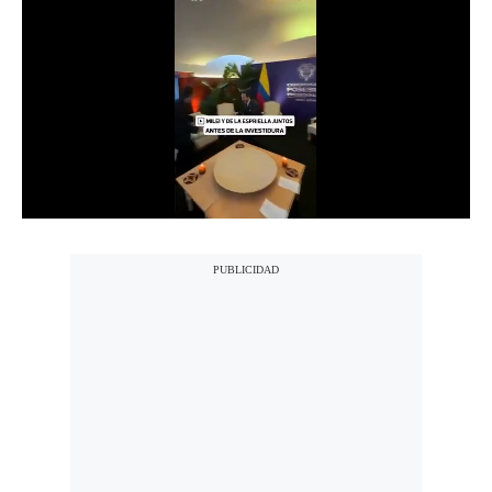
Notas Contratadas
Podcast
Gestión TV
Videos
Fotogalerías
gestion.pe
¿quiénes
Somos?
Términos
Y
Condiciones
Política
De
Privacidad