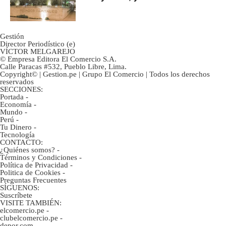
marca
Gestión
Director Periodístico (e)
VÍCTOR MELGAREJO
© Empresa Editora El Comercio S.A.
Calle Paracas #532, Pueblo Libre, Lima.
Copyright© | Gestion.pe | Grupo El Comercio | Todos los derechos
reservados
SECCIONES:
Portada
-
Economía
-
Mundo
-
Perú
-
Tu Dinero
-
Tecnología
CONTACTO:
¿Quiénes somos?
-
Términos y Condiciones
-
Política de Privacidad
-
Politica de Cookies
-
Preguntas Frecuentes
SÍGUENOS:
Suscríbete
VISITE TAMBIÉN:
elcomercio.pe
-
clubelcomercio.pe
-
depor.com
-