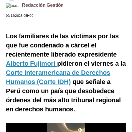
Redacción Gestión
Moda
09/12/2023 05H00
Estilos
Mundo
Los familiares de las víctimas por las
que fue condenado a cárcel el
EEUU
recientemente liberado expresidente
México
Alberto Fujimori
pidieron el viernes a la
España
Corte Interamericana de Derechos
Internacional
Humanos (Corte IDH)
que señale a
Perú como un país que desobedece
Tecnología
órdenes del más alto tribunal regional
Club del Suscriptor
en derechos humanos.
Mix
G de Gestión