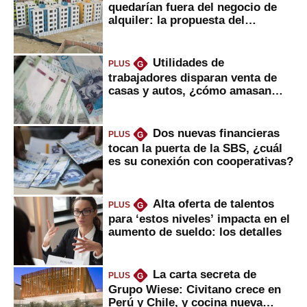
quedarían fuera del negocio de
alquiler: la propuesta del
gobierno
Utilidades de
PLUS
G
trabajadores disparan venta de
casas y autos, ¿cómo amasan
tanta liquidez?
Dos nuevas financieras
PLUS
G
tocan la puerta de la SBS, ¿cuál
es su conexión con cooperativas?
Alta oferta de talentos
PLUS
G
para ‘estos niveles’ impacta en el
aumento de sueldo: los detalles
La carta secreta de
PLUS
G
Grupo Wiese: Civitano crece en
Perú y Chile, y cocina nueva