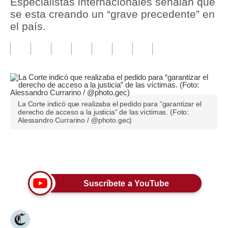
Especialistas internacionales señalan que
se esta creando un “grave precedente” en
Tu Dinero
el país.
Finanzas Personales
Inmobiliarias
Plus G
Opinión
La Corte indicó que realizaba el pedido para “garantizar el
derecho de acceso a la justicia” de las víctimas. (Foto:
Alessandro Currarino / @photo.gec)
Editorial
Pregunta de hoy
Únete a nuestro canal
Blogs
Tendencias
Suscríbete a YouTube
Lujo
Viajes