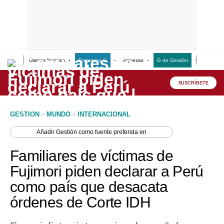
Últimas Noticias
Empresas G
Empresas
G de Gestión
Finanzas
Lo último
Peru Quiosco
SUSCRÍBETE
Portada
GESTION
>
MUNDO
>
INTERNACIONAL
Empresas
Añadir
Gestión
como fuente preferida en
Management & Empleo
Familiares de víctimas de
Economía
Fujimori piden declarar a Perú
como país que desacata
Mercados
órdenes de Corte IDH
Perú
Política