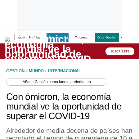
Últimas Noticias
Empresas G
Empresas
G de Gestión
Finanzas
Lo último
Peru Quiosco
SUSCRÍBETE
Portada
GESTION
>
MUNDO
>
INTERNACIONAL
Empresas
Añadir
Gestión
como fuente preferida en
Management & Empleo
Con ómicron, la economía
Economía
mundial ve la oportunidad de
superar el COVID-19
Mercados
Perú
Alrededor de media docena de países han
recortado el tiempo de cuarentena de 10 a
Política