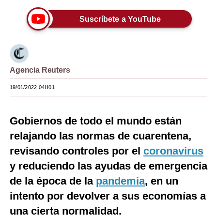
Moda
Suscríbete a YouTube
Estilos
Mundo
Agencia Reuters
EEUU
19/01/2022 04H01
México
España
Gobiernos de todo el mundo están
Internacional
relajando las normas de cuarentena,
revisando controles por el
coronavirus
Tecnología
y reduciendo las ayudas de emergencia
Club del Suscriptor
de la época de la
pandemia
, en un
Mix
intento por devolver a sus economías a
G de Gestión
una cierta normalidad.