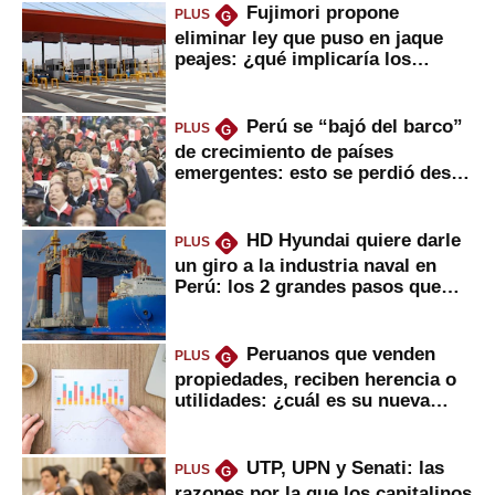
Fujimori propone
PLUS
G
eliminar ley que puso en jaque
peajes: ¿qué implicaría los
usuarios?
Perú se “bajó del barco”
PLUS
G
de crecimiento de países
emergentes: esto se perdió desde
2022
HD Hyundai quiere darle
PLUS
G
un giro a la industria naval en
Perú: los 2 grandes pasos que
daría
Peruanos que venden
PLUS
G
propiedades, reciben herencia o
utilidades: ¿cuál es su nueva
inversión clave?
UTP, UPN y Senati: las
PLUS
G
razones por la que los capitalinos