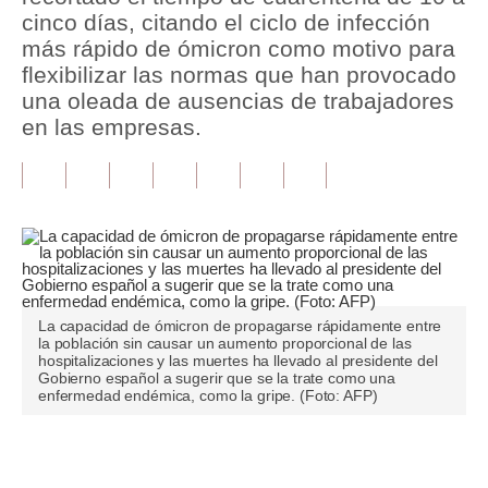
cinco días, citando el ciclo de infección
Tu Dinero
más rápido de ómicron como motivo para
flexibilizar las normas que han provocado
Finanzas Personales
una oleada de ausencias de trabajadores
en las empresas.
Inmobiliarias
Plus G
Opinión
Editorial
Pregunta de hoy
La capacidad de ómicron de propagarse rápidamente entre
la población sin causar un aumento proporcional de las
Blogs
hospitalizaciones y las muertes ha llevado al presidente del
Gobierno español a sugerir que se la trate como una
Tendencias
enfermedad endémica, como la gripe. (Foto: AFP)
Lujo
Únete a nuestro canal
Viajes