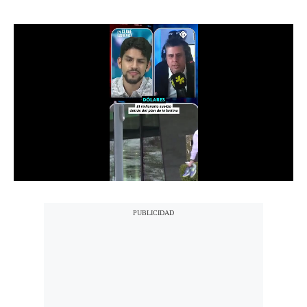
Notas Contratadas
Podcast
Gestión TV
Videos
Fotogalerías
gestion.pe
¿quiénes
Somos?
Términos
Y
Condiciones
Política
De
Privacidad