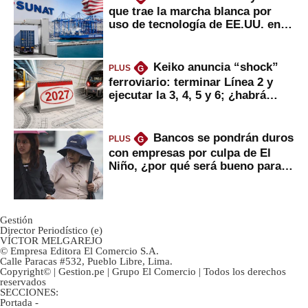
que trae la marcha blanca por
uso de tecnología de EE.UU. en
mercancías
Keiko anuncia “shock”
PLUS
G
ferroviario: terminar Línea 2 y
ejecutar la 3, 4, 5 y 6; ¿habrá
avances?
Bancos se pondrán duros
PLUS
G
con empresas por culpa de El
Niño, ¿por qué será bueno para
ahorristas?
Gestión
Director Periodístico (e)
VÍCTOR MELGAREJO
© Empresa Editora El Comercio S.A.
Calle Paracas #532, Pueblo Libre, Lima.
Copyright© | Gestion.pe | Grupo El Comercio | Todos los derechos
reservados
SECCIONES:
Portada
-