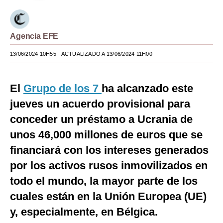
Moda
Estilos
Agencia EFE
Mundo
13/06/2024 10H55
- ACTUALIZADO A 13/06/2024 11H00
EEUU
El
Grupo de los 7
ha alcanzado este
México
jueves un acuerdo provisional para
España
conceder un préstamo a Ucrania de
unos 46,000 millones de euros que se
Internacional
financiará con los intereses generados
Tecnología
por los activos rusos inmovilizados en
Club del Suscriptor
todo el mundo, la mayor parte de los
Mix
cuales están en la Unión Europea (UE)
y, especialmente, en Bélgica.
G de Gestión