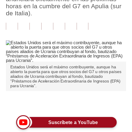
horas en la cumbre del G7 en Apulia (sur
Tu Dinero
de Italia).
Finanzas Personales
Inmobiliarias
Plus G
Opinión
Estados Unidos será el máximo contribuyente, aunque ha
Editorial
abierto la puerta para que otros socios del G7 u otros países
aliados de Ucrania contribuyan al fondo, bautizado
“Préstamos de Aceleración Extraordinaria de Ingresos (EPA)
Pregunta de hoy
para Ucrania”.
Blogs
Únete a nuestro canal
Tendencias
Lujo
Suscríbete a YouTube
Viajes