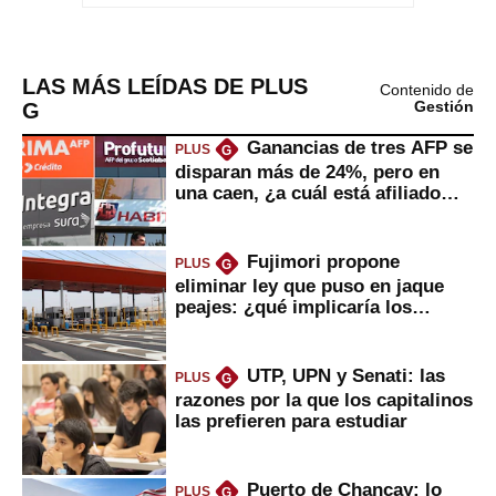
LAS MÁS LEÍDAS DE PLUS
Contenido de
G
Gestión
Ganancias de tres AFP se
PLUS
G
disparan más de 24%, pero en
una caen, ¿a cuál está afiliado
usted?
Fujimori propone
PLUS
G
eliminar ley que puso en jaque
peajes: ¿qué implicaría los
usuarios?
UTP, UPN y Senati: las
PLUS
G
razones por la que los capitalinos
las prefieren para estudiar
Puerto de Chancay: lo
PLUS
G