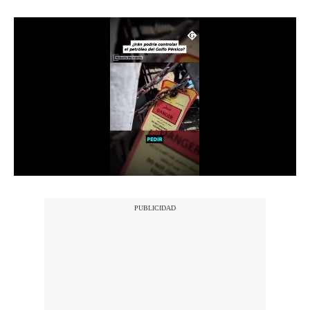
Notas Contratadas
Podcast
Gestión TV
Videos
Fotogalerías
gestion.pe
¿quiénes
Somos?
Términos
Y
Condiciones
Política
De
Privacidad