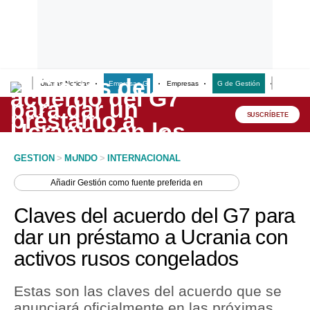
Últimas Noticias
Empresas G
Empresas
G de Gestión
Finanzas
Lo último
Peru Quiosco
SUSCRÍBETE
Portada
GESTION
>
MUNDO
>
INTERNACIONAL
Empresas
Añadir
Gestión
como fuente preferida en
Management & Empleo
Claves del acuerdo del G7 para
Economía
dar un préstamo a Ucrania con
activos rusos congelados
Mercados
Perú
Estas son las claves del acuerdo que se
anunciará oficialmente en las próximas
Política