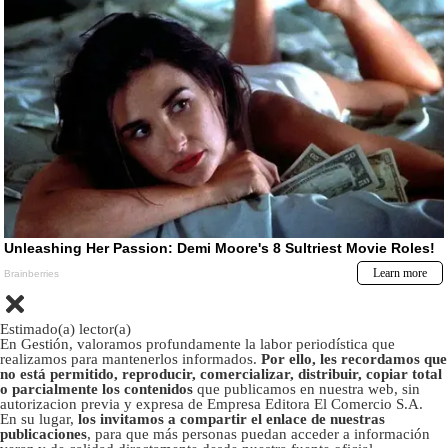
Estimado(a) lector(a)
En Gestión, valoramos profundamente la labor periodística que
realizamos para mantenerlos informados.
Por ello, les recordamos que
no está permitido, reproducir, comercializar, distribuir, copiar total
o parcialmente los contenidos
que publicamos en nuestra web, sin
autorizacion previa y expresa de Empresa Editora El Comercio S.A.
En su lugar,
los invitamos a compartir el enlace de nuestras
publicaciones
, para que más personas puedan acceder a información