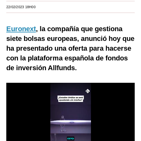
22/02/2023 18H00
Moda
Estilos
Euronext
, la compañía que gestiona
Mundo
siete bolsas europeas, anunció hoy que
ha presentado una oferta para hacerse
EEUU
con la plataforma española de fondos
México
de inversión Allfunds.
España
Internacional
Tecnología
Club del Suscriptor
Mix
G de Gestión