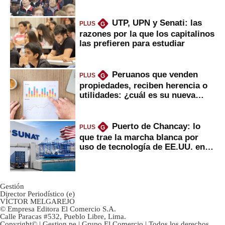
2022
UTP, UPN y Senati: las
PLUS
G
razones por la que los capitalinos
las prefieren para estudiar
Peruanos que venden
PLUS
G
propiedades, reciben herencia o
utilidades: ¿cuál es su nueva
inversión clave?
Puerto de Chancay: lo
PLUS
G
que trae la marcha blanca por
uso de tecnología de EE.UU. en
mercancías
Gestión
Director Periodístico (e)
VÍCTOR MELGAREJO
© Empresa Editora El Comercio S.A.
Calle Paracas #532, Pueblo Libre, Lima.
Copyright© | Gestion.pe | Grupo El Comercio | Todos los derechos