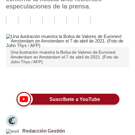
especulaciones de la prensa.
Tu Dinero
Finanzas Personales
Inmobiliarias
Plus G
Una ilustración muestra la Bolsa de Valores de Euronext
Amsterdam en Amsterdam el 7 de abril de 2021. (Foto de
Opinión
John Thys / AFP)
Editorial
Únete a nuestro canal
Pregunta de hoy
Blogs
Suscríbete a YouTube
Tendencias
Lujo
Redacción Gestión
Viajes