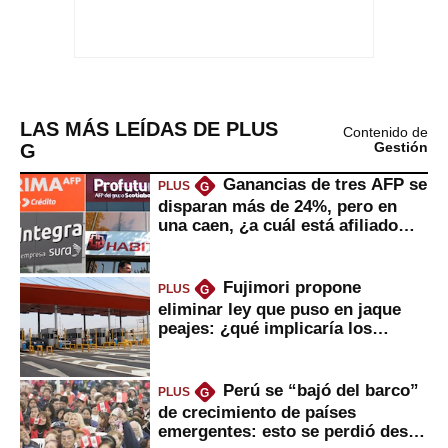
LAS MÁS LEÍDAS DE PLUS
Contenido de
G
Gestión
Ganancias de tres AFP se
PLUS
G
disparan más de 24%, pero en
una caen, ¿a cuál está afiliado
usted?
Fujimori propone
PLUS
G
eliminar ley que puso en jaque
peajes: ¿qué implicaría los
usuarios?
Perú se “bajó del barco”
PLUS
G
de crecimiento de países
emergentes: esto se perdió desde