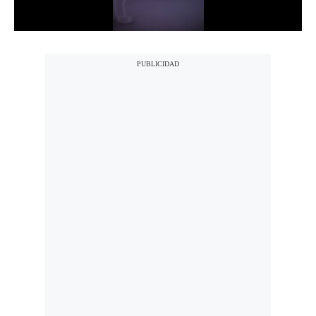
Notas Contratadas
Podcast
Gestión TV
Videos
Fotogalerías
gestion.pe
¿quiénes
Somos?
Términos
Y
Condiciones
Política
De
Privacidad