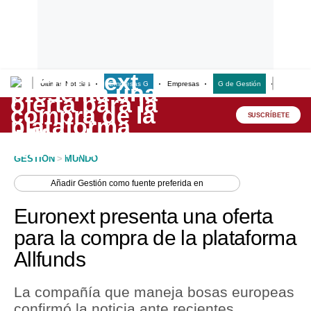
Últimas Noticias
Empresas G
Empresas
G de Gestión
Finanzas
Lo último
Peru Quiosco
SUSCRÍBETE
Portada
GESTION
>
MUNDO
Empresas
Añadir
Gestión
como fuente preferida en
Management & Empleo
Euronext presenta una oferta
Economía
para la compra de la plataforma
Allfunds
Mercados
Perú
La compañía que maneja bosas europeas
confirmó la noticia ante recientes
Política