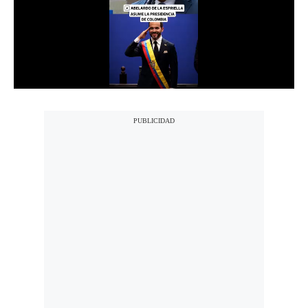
Notas Contratadas
Podcast
Gestión TV
Videos
Fotogalerías
gestion.pe
¿quiénes
Somos?
Términos
Y
Condiciones
Política
De
Privacidad