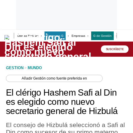
Últimas Noticias
Empresas G
Empresas
G de Gestión
Finanzas
Lo último
Peru Quiosco
SUSCRÍBETE
Portada
GESTION
>
MUNDO
Empresas
Añadir
Gestión
como fuente preferida en
Management & Empleo
El clérigo Hashem Safi al Din
Economía
es elegido como nuevo
secretario general de Hizbulá
Mercados
Perú
El consejo de Hizbulá seleccionó a Safi al
Din como sucesor de su primo materno,
Política