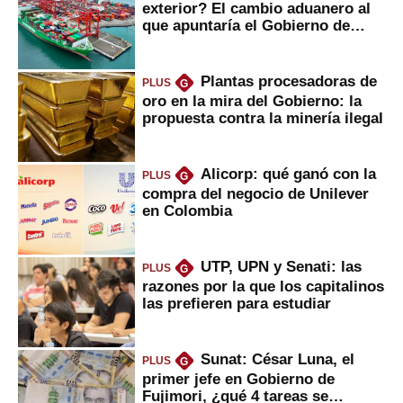
exterior? El cambio aduanero al
que apuntaría el Gobierno de
Fujimori
Plantas procesadoras de
PLUS
G
oro en la mira del Gobierno: la
propuesta contra la minería ilegal
Alicorp: qué ganó con la
PLUS
G
compra del negocio de Unilever
en Colombia
UTP, UPN y Senati: las
PLUS
G
razones por la que los capitalinos
las prefieren para estudiar
Sunat: César Luna, el
PLUS
G
primer jefe en Gobierno de
Fujimori, ¿qué 4 tareas se