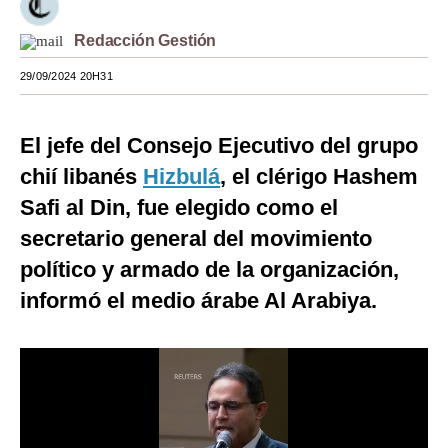
Moda
Redacción Gestión
Estilos
29/09/2024 20H31
Mundo
El jefe del Consejo Ejecutivo del grupo
EEUU
chií libanés
Hizbulá
, el clérigo Hashem
México
Safi al Din, fue elegido como el
España
secretario general del movimiento
político y armado de la organización,
Internacional
informó el medio árabe Al Arabiya.
Tecnología
Club del Suscriptor
Mix
G de Gestión