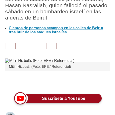
Hasan Nasrallah, quien falleció el pasado
Tu Dinero
sábado en un bombardeo israelí en las
afueras de Beirut.
Finanzas Personales
Cientos de personas acampan en las calles de Beirut
Inmobiliarias
tras huir de los ataques israelíes
Plus G
Opinión
Editorial
Mitin Hizbulá. (Foto: EFE / Referencial)
Pregunta de hoy
Blogs
Únete a nuestro canal
Tendencias
Suscríbete a YouTube
Lujo
Viajes