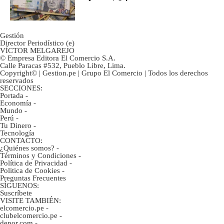
marcan urgentes?
Gestión
Director Periodístico (e)
VÍCTOR MELGAREJO
© Empresa Editora El Comercio S.A.
Calle Paracas #532, Pueblo Libre, Lima.
Copyright© | Gestion.pe | Grupo El Comercio | Todos los derechos
reservados
SECCIONES:
Portada
-
Economía
-
Mundo
-
Perú
-
Tu Dinero
-
Tecnología
CONTACTO:
¿Quiénes somos?
-
Términos y Condiciones
-
Política de Privacidad
-
Politica de Cookies
-
Preguntas Frecuentes
SÍGUENOS:
Suscríbete
VISITE TAMBIÉN:
elcomercio.pe
-
clubelcomercio.pe
-
depor.com
-