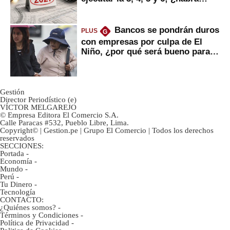
avances?
Bancos se pondrán duros
PLUS
G
con empresas por culpa de El
Niño, ¿por qué será bueno para
ahorristas?
Gestión
Director Periodístico (e)
VÍCTOR MELGAREJO
© Empresa Editora El Comercio S.A.
Calle Paracas #532, Pueblo Libre, Lima.
Copyright© | Gestion.pe | Grupo El Comercio | Todos los derechos
reservados
SECCIONES:
Portada
-
Economía
-
Mundo
-
Perú
-
Tu Dinero
-
Tecnología
CONTACTO:
¿Quiénes somos?
-
Términos y Condiciones
-
Política de Privacidad
-