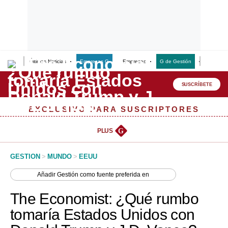
Últimas Noticias
Empresas G
Empresas
G de Gestión
Finanzas
Lo último
Peru Quiosco
SUSCRÍBETE
Portada
EXCLUSIVO PARA SUSCRIPTORES
Empresas
PLUS
G
Management & Empleo
GESTION
>
MUNDO
>
EEUU
Economía
Añadir
Gestión
como fuente preferida en
Mercados
The Economist: ¿Qué rumbo
Perú
tomaría Estados Unidos con
Política