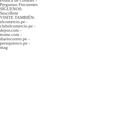
Politica de Cookies
-
Preguntas Frecuentes
SÍGUENOS:
Suscríbete
VISITE TAMBIÉN:
elcomercio.pe
-
clubelcomercio.pe
-
depor.com
-
trome.com
-
diariocorreo.pe
-
peruquiosco.pe
-
mag