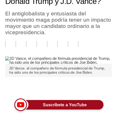
Donald Trump y J.D. Vance?
Tu Dinero
El antiglobalista y entusiasta del
movimiento maga podría tener un impacto
Finanzas Personales
mayor que un candidato ordinario a la
Inmobiliarias
vicepresidencia.
Plus G
Opinión
Editorial
JD Vance, el compañero de fórmula presidencial de Trump,
ha sido uno de los principales críticos de Joe Biden.
Pregunta de hoy
Blogs
Únete a nuestro canal
Tendencias
Lujo
Suscríbete a YouTube
Viajes