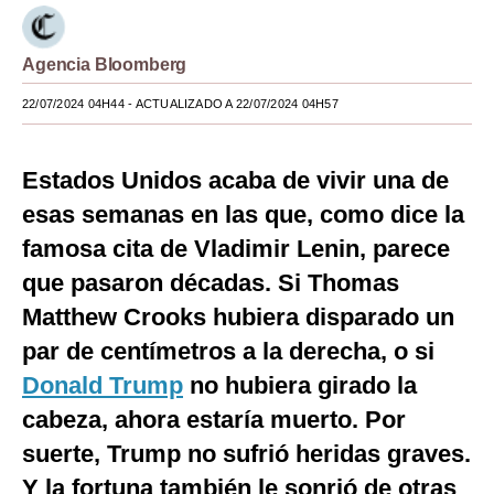
Moda
Agencia Bloomberg
Estilos
22/07/2024 04H44
- ACTUALIZADO A 22/07/2024 04H57
Mundo
EEUU
Estados Unidos acaba de vivir una de
México
esas semanas en las que, como dice la
famosa cita de Vladimir Lenin, parece
España
que pasaron décadas. Si Thomas
Internacional
Matthew Crooks hubiera disparado un
Tecnología
par de centímetros a la derecha, o si
Donald Trump
no hubiera girado la
Club del Suscriptor
cabeza, ahora estaría muerto. Por
Mix
suerte, Trump no sufrió heridas graves.
G de Gestión
Y la fortuna también le sonrió de otras