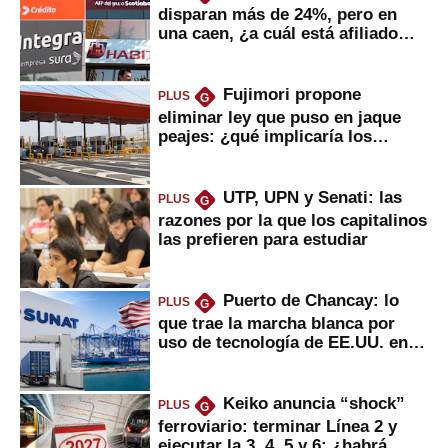
disparan más de 24%, pero en
una caen, ¿a cuál está afiliado
usted?
Fujimori propone
PLUS
G
eliminar ley que puso en jaque
peajes: ¿qué implicaría los
usuarios?
UTP, UPN y Senati: las
PLUS
G
razones por la que los capitalinos
las prefieren para estudiar
Puerto de Chancay: lo
PLUS
G
que trae la marcha blanca por
uso de tecnología de EE.UU. en
mercancías
Keiko anuncia “shock”
PLUS
G
ferroviario: terminar Línea 2 y
ejecutar la 3, 4, 5 y 6; ¿habrá