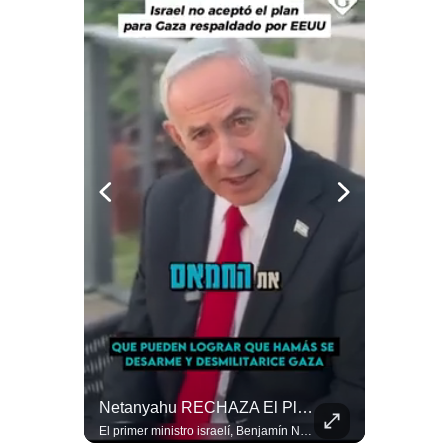
Notas Contratadas
Podcast
Gestión TV
Videos
Fotogalerías
gestion.pe
¿quiénes
Somos?
Términos
Y
Condiciones
¿El FIN De Infantino En La FIFA? El Grave Pronóstico Sobre Su Renuncia | #EnClaveEconómica
Netanyahu RECHAZA El Plan De Trump Para Gaza | Gestión Mundo
Política
De
Luis Carrillo Pinto, presidente de APEMD pronostica meses muy difíciles para Infantino y sostiene que una mayor presión de la UEFA, junto con nuevas investigaciones periodísticas, podría llevarlo a dimitir. También menciona renuncias internas y acusaciones de que el proyecto fue impulsado por una sola persona. #GianniInfantino #FIFA #UEFA #LuisCarrilloPinto #APEMD #Futbol #NoticiasDeportivas #Mundial #Shorts 👉 Suscríbete y activa la campana para no perderte nuestro análisis diario. 🌎 Síguenos en nuestras redes sociales: 📌 Web oficial: https://gestion.pe/mundo/ 📌 LinkedIn: http://bit.ly/3HYIET0 📌 X (Twitter): http://bit.ly/4noZtX9 📌 TikTok: http://bit.ly/4evB6TO
El primer ministro israelí, Benjamín Netanyahu, aclaró que Israel NO ha aceptado la propuesta respaldada por Estados Unidos sobre el futuro y la desmilitarización de Gaza. ¿Se rompe la alianza estratégica entre Washington y Tel Aviv? #Netanyahu #Israel #Trump #Gaza #EstadosUnidos #Geopolitica #NoticiasInternacionales #Shorts 👉 Suscríbete y activa la campana para no perderte nuestro análisis diario. 🌎 Síguenos en nuestras redes sociales: 📌 Web oficial: https://gestion.pe/mundo/ 📌 LinkedIn: http://bit.ly/3HYIET0 📌 X (Twitter): http://bit.ly/4noZtX9 📌 TikTok: http://bit.ly/4evB6TO
Privacidad