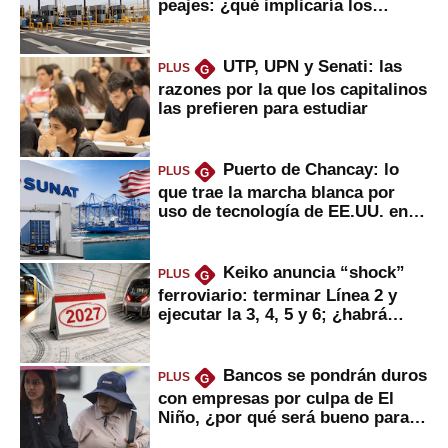
peajes: ¿qué implicaría los
usuarios?
UTP, UPN y Senati: las
PLUS
G
razones por la que los capitalinos
las prefieren para estudiar
Puerto de Chancay: lo
PLUS
G
que trae la marcha blanca por
uso de tecnología de EE.UU. en
mercancías
Keiko anuncia “shock”
PLUS
G
ferroviario: terminar Línea 2 y
ejecutar la 3, 4, 5 y 6; ¿habrá
avances?
Bancos se pondrán duros
PLUS
G
con empresas por culpa de El
Niño, ¿por qué será bueno para
ahorristas?