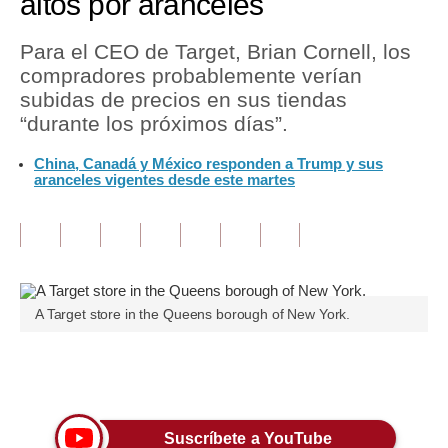
altos por aranceles
Tu Dinero
Para el CEO de Target, Brian Cornell, los
compradores probablemente verían
Finanzas Personales
subidas de precios en sus tiendas
Inmobiliarias
“durante los próximos días”.
Plus G
China, Canadá y México responden a Trump y sus
aranceles vigentes desde este martes
Opinión
Editorial
Pregunta de hoy
A Target store in the Queens borough of New York.
Blogs
Tendencias
Únete a nuestro canal
Lujo
Viajes
Suscríbete a YouTube