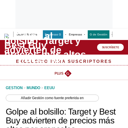
Últimas Noticias
Empresas G
Empresas
G de Gestión
Finanzas
Lo último
Peru Quiosco
SUSCRÍBETE
Portada
EXCLUSIVO PARA SUSCRIPTORES
Empresas
PLUS
G
Management & Empleo
GESTION
>
MUNDO
>
EEUU
Economía
Añadir
Gestión
como fuente preferida en
Mercados
Golpe al bolsillo: Target y Best
Perú
Buy advierten de precios más
Política