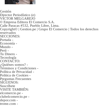
Gestión
Director Periodístico (e)
VÍCTOR MELGAREJO
© Empresa Editora El Comercio S.A.
Calle Paracas #532, Pueblo Libre, Lima.
Copyright© | Gestion.pe | Grupo El Comercio | Todos los derechos
reservados
SECCIONES:
Portada
-
Economía
-
Mundo
-
Perú
-
Tu Dinero
-
Tecnología
CONTACTO:
¿Quiénes somos?
-
Términos y Condiciones
-
Política de Privacidad
-
Politica de Cookies
-
Preguntas Frecuentes
SÍGUENOS:
Suscríbete
VISITE TAMBIÉN:
elcomercio.pe
-
clubelcomercio.pe
-
depor.com
-
trome.com
-