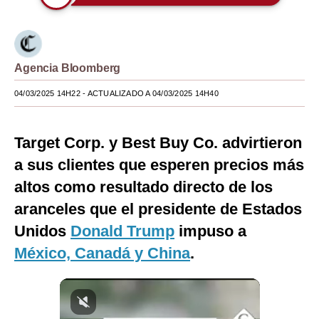
Moda
Estilos
Agencia Bloomberg
Mundo
04/03/2025 14H22
- ACTUALIZADO A 04/03/2025 14H40
EEUU
México
Target Corp. y Best Buy Co. advirtieron
a sus clientes que esperen precios más
España
altos como resultado directo de los
Internacional
aranceles que el presidente de Estados
Tecnología
Unidos
Donald Trump
impuso a
Club del Suscriptor
México, Canadá y China
.
Mix
G de Gestión