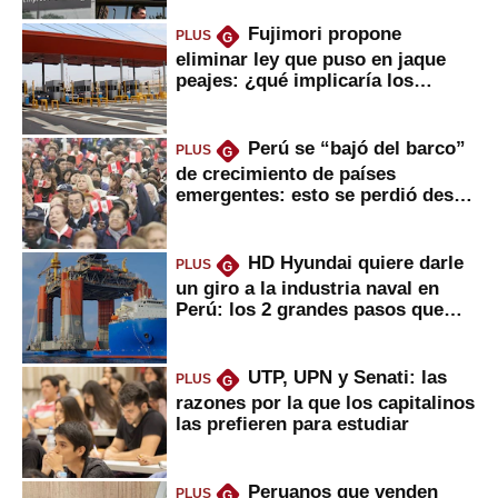
Fujimori propone
PLUS
G
eliminar ley que puso en jaque
peajes: ¿qué implicaría los
usuarios?
Perú se “bajó del barco”
PLUS
G
de crecimiento de países
emergentes: esto se perdió desde
2022
HD Hyundai quiere darle
PLUS
G
un giro a la industria naval en
Perú: los 2 grandes pasos que
daría
UTP, UPN y Senati: las
PLUS
G
razones por la que los capitalinos
las prefieren para estudiar
Peruanos que venden
PLUS
G