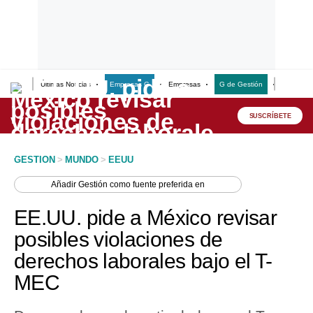
Últimas Noticias
Empresas G
Empresas
G de Gestión
Finanzas
Lo último
Peru Quiosco
SUSCRÍBETE
Portada
GESTION
>
MUNDO
>
EEUU
Empresas
Añadir
Gestión
como fuente preferida en
Management & Empleo
EE.UU. pide a México revisar
Economía
posibles violaciones de
derechos laborales bajo el T-
Mercados
MEC
Perú
Política