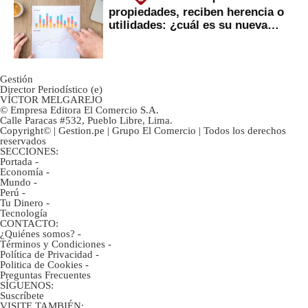
propiedades, reciben herencia o
utilidades: ¿cuál es su nueva
inversión clave?
Gestión
Director Periodístico (e)
VÍCTOR MELGAREJO
© Empresa Editora El Comercio S.A.
Calle Paracas #532, Pueblo Libre, Lima.
Copyright© | Gestion.pe | Grupo El Comercio | Todos los derechos
reservados
SECCIONES:
Portada
-
Economía
-
Mundo
-
Perú
-
Tu Dinero
-
Tecnología
CONTACTO:
¿Quiénes somos?
-
Términos y Condiciones
-
Política de Privacidad
-
Politica de Cookies
-
Preguntas Frecuentes
SÍGUENOS:
Suscríbete
VISITE TAMBIÉN: