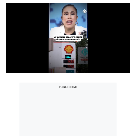
Notas Contratadas
Podcast
Gestión TV
Videos
Fotogalerías
gestion.pe
¿quiénes
Somos?
Términos
Y
Condiciones
Política
De
Privacidad