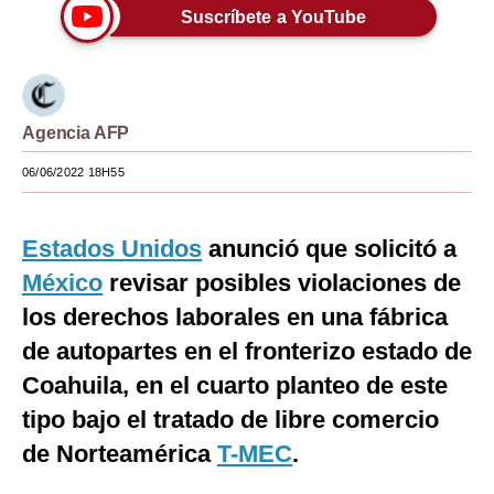
Suscríbete a YouTube
Moda
Estilos
Mundo
Agencia AFP
EEUU
06/06/2022 18H55
México
Estados Unidos
anunció que solicitó a
España
México
revisar posibles violaciones de
Internacional
los derechos laborales en una fábrica
Tecnología
de autopartes en el fronterizo estado de
Coahuila, en el cuarto planteo de este
Club del Suscriptor
tipo bajo el tratado de libre comercio
Mix
de Norteamérica
T-MEC
.
G de Gestión