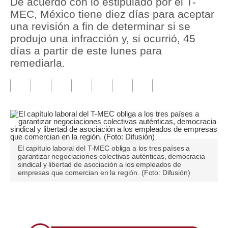
De acuerdo con lo estipulado por el T-
MEC, México tiene diez días para aceptar
Tu Dinero
una revisión a fin de determinar si se
produjo una infracción y, si ocurrió, 45
Finanzas Personales
días a partir de este lunes para
Inmobiliarias
remediarla.
Plus G
Opinión
Editorial
Pregunta de hoy
El capítulo laboral del T-MEC obliga a los tres países a
garantizar negociaciones colectivas auténticas, democracia
Blogs
sindical y libertad de asociación a los empleados de
empresas que comercian en la región. (Foto: Difusión)
Tendencias
Lujo
Únete a nuestro canal
Viajes