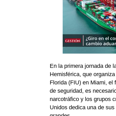
Podcast
Gestión TV
Videos
Fotogalerías
gestion.pe
En la primera jornada de 
¿quiénes
Somos?
Hemisférica, que organiza 
Términos
Florida (FIU) en Miami, el
Y
Condiciones
de seguridad, es necesario
Política
narcotráfico y los grupos 
De
Privacidad
Unidos dedica una de sus
Politica
grandes.