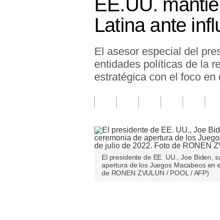
EE.UU. mantie
Finanzas Personales
Latina ante inf
Inmobiliarias
El asesor especial del pr
Plus G
entidades políticas de la r
Opinión
estratégica con el foco en 
Editorial
Pregunta de hoy
Blogs
Tendencias
El presidente de EE. UU., Joe Biden, s
apertura de los Juegos Macabeos en el
Lujo
de RONEN ZVULUN / POOL / AFP)
Viajes
Únete a nuestro canal
Moda