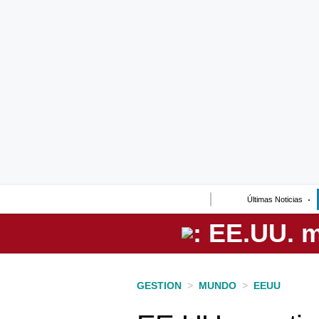
Lo último
Peru Quiosco
Portada
Empresas
Management & Empleo
Economía
Últimas Noticias
Mercados
Perú
Política
GESTION
>
MUNDO
>
EEUU
Tu Dinero