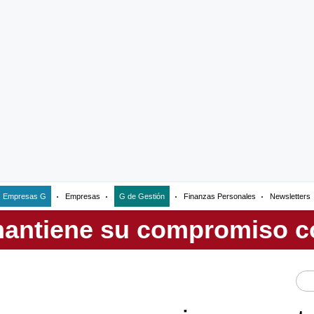
Empresas G
Empresas
G de Gestión
Finanzas Personales
Newsletters