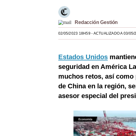
Estilos
Mundo
Redacción Gestión
EEUU
02/05/2023 18H59
- ACTUALIZADO A 03/05/
México
España
Estados Unidos
mantiene
seguridad en América Lat
Internacional
muchos retos, así como p
Tecnología
de China en la región, s
Club del Suscriptor
asesor especial del pres
Mix
G de Gestión
Notas Contratadas