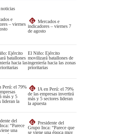
 noticias
G
Mercados e
indicadores – viernes 7
de agosto
El Niño: Ejército
movilizará batallones de
ingeniería hacia las zonas
prioritarias
G
IA en Perú: el 79%
de las empresas invertirá
más y 5 sectores lideran
la apuesta
G
Presidente del
Grupo Inca: “Parece que
se viene una época muy