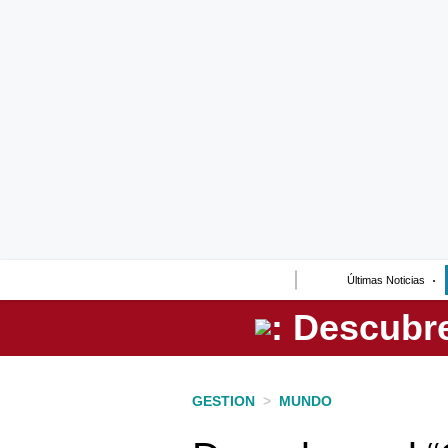
Lo último
Peru Quiosco
Portada
Empresas
Management & Empleo
Economía
Últimas Noticias
Mercados
Perú
Política
GESTION
>
MUNDO
Tu Dinero