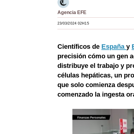
Estilos
Agencia EFE
Mundo
23/03/2024 02H15
EEUU
México
Científicos de
España
y
España
precisión cómo un gen 
distribuye el trabajo y pr
Internacional
células hepáticas, un p
Tecnología
que solo comienza despu
Club del Suscriptor
comenzado la ingesta ora
Mix
G de Gestión
Notas Contratadas