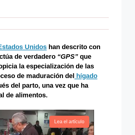
Estados Unidos
han descrito con
actúa de verdadero
“GPS”
que
opicia la especialización de las
roceso de maduración del
hígado
és del parto, una vez que ha
l de alimentos.
Lea el artículo