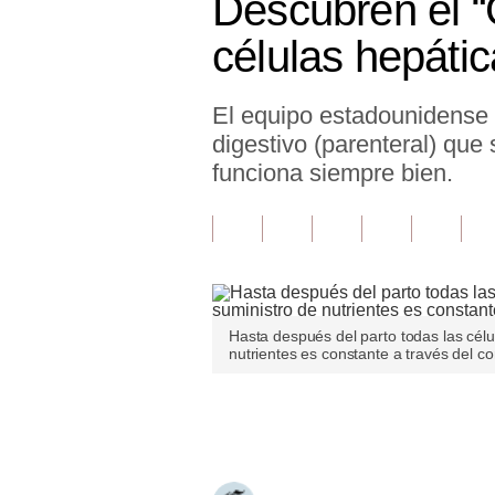
Descubren el “G
Finanzas Personales
células hepátic
Inmobiliarias
El equipo estadounidense i
Plus G
digestivo (parenteral) qu
Opinión
funciona siempre bien.
Editorial
Pregunta de hoy
Blogs
Hasta después del parto todas las cél
Tendencias
nutrientes es constante a través del cor
Lujo
Únete a nuestro canal
Viajes
Moda