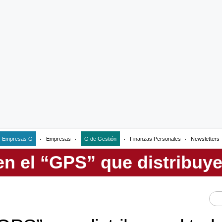
Empresas G
Empresas
G de Gestión
Finanzas Personales
Newsletters