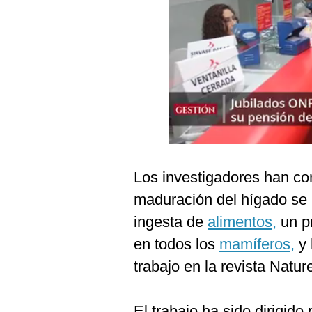
Podcast
Gestión TV
Videos
Fotogalerías
gestion.pe
Los investigadores han co
¿quiénes
Somos?
maduración del hígado se 
Términos
ingesta de
alimentos,
un p
Y
Condiciones
en todos los
mamíferos,
y 
Política
trabajo en la revista Natu
De
Privacidad
Politica
El trabajo ha sido dirigido