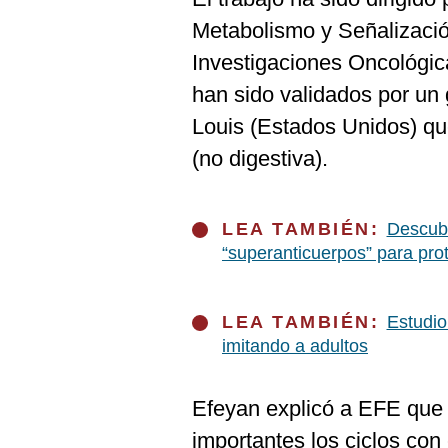
De
Cookies
Metabolismo y Señalizació
Preguntas
Investigaciones Oncológic
Frecuentes
han sido validados por un
Louis (Estados Unidos) que
(no digestiva).
LEA TAMBIÉN:
Descub
“superanticuerpos” para pro
LEA TAMBIÉN:
Estudio
imitando a adultos
Efeyan explicó a EFE que 
importantes los ciclos con