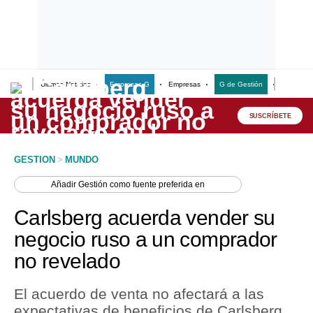
Últimas Noticias
Empresas G
Empresas
G de Gestión
Finanzas
Lo último
Peru Quiosco
SUSCRÍBETE
Portada
GESTION
>
MUNDO
Empresas
Añadir
Gestión
como fuente preferida en
Management & Empleo
Carlsberg acuerda vender su
Economía
negocio ruso a un comprador
no revelado
Mercados
Perú
El acuerdo de venta no afectará a las
expectativas de beneficios de Carlsberg
Política