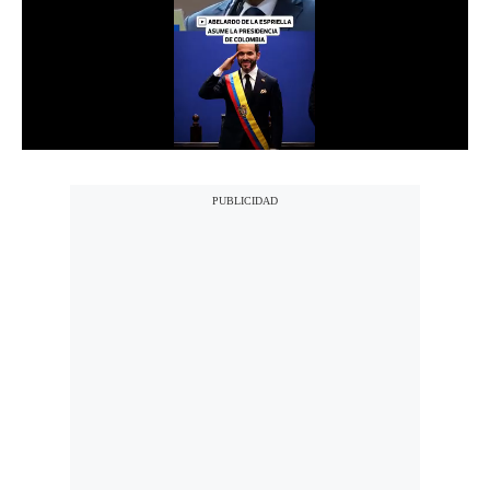
Notas Contratadas
Podcast
Gestión TV
Videos
Fotogalerías
gestion.pe
¿quiénes
Somos?
Términos
Y
Condiciones
Política
De
Privacidad