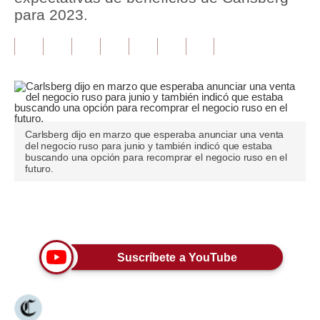
para 2023.
Tu Dinero
Finanzas Personales
Inmobiliarias
Plus G
Carlsberg dijo en marzo que esperaba anunciar una venta
Opinión
del negocio ruso para junio y también indicó que estaba
buscando una opción para recomprar el negocio ruso en el
futuro.
Editorial
Pregunta de hoy
Únete a nuestro canal
Blogs
Tendencias
Suscríbete a YouTube
Lujo
Viajes