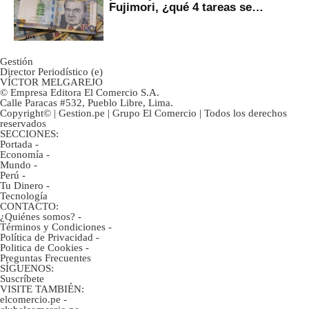
Fujimori, ¿qué 4 tareas se
marcan urgentes?
Gestión
Director Periodístico (e)
VÍCTOR MELGAREJO
© Empresa Editora El Comercio S.A.
Calle Paracas #532, Pueblo Libre, Lima.
Copyright© | Gestion.pe | Grupo El Comercio | Todos los derechos
reservados
SECCIONES:
Portada
-
Economía
-
Mundo
-
Perú
-
Tu Dinero
-
Tecnología
CONTACTO:
¿Quiénes somos?
-
Términos y Condiciones
-
Política de Privacidad
-
Politica de Cookies
-
Preguntas Frecuentes
SÍGUENOS:
Suscríbete
VISITE TAMBIÉN:
elcomercio.pe
-