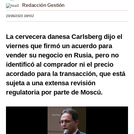
Redacción Gestión
Moda
23/06/2023 16H32
Estilos
Mundo
La cervecera danesa Carlsberg dijo el
viernes que firmó un acuerdo para
EEUU
vender su negocio en Rusia, pero no
México
identificó al comprador ni el precio
España
acordado para la transacción, que está
Internacional
sujeta a una extensa revisión
regulatoria por parte de Moscú.
Tecnología
Club del Suscriptor
Mix
G de Gestión