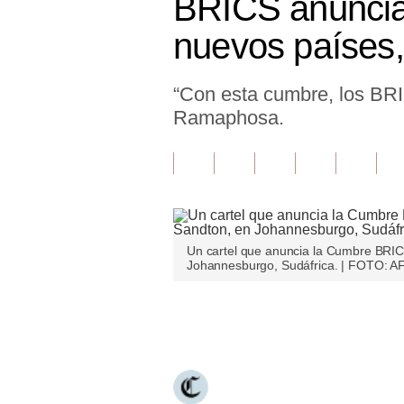
BRICS anuncian
Finanzas Personales
nuevos países, 
Inmobiliarias
“Con esta cumbre, los BRIC
Plus G
Ramaphosa.
Opinión
Editorial
Pregunta de hoy
Blogs
Un cartel que anuncia la Cumbre BRI
Johannesburgo, Sudáfrica. | FOTO: A
Tendencias
Lujo
Únete a nuestro canal
Viajes
Moda