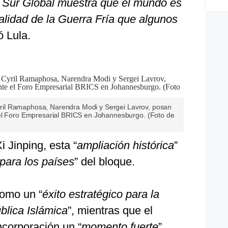
el Sur Global muestra que el mundo es
lidad de la Guerra Fría que algunos
ló Lula.
 Cyril Ramaphosa, Narendra Modi y Sergei Lavrov, posan
 el Foro Empresarial BRICS en Johannesburgo. (Foto de
i Jinping, esta “
ampliación histórica
”
 para los países
” del bloque.
como un “
éxito estratégico para la
ública Islámica
”, mientras que el
ncorporación un “
momento fuerte
”