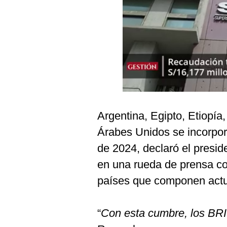
Podcast
Gestión TV
Videos
Fotogalerías
gestion.pe
Argentina, Egipto, Etiopía,
¿quiénes
Árabes Unidos se incorpora
Somos?
de 2024, declaró el presi
Términos
en una rueda de prensa con
Y
Condiciones
países que componen actu
Política
De
Privacidad
“
Con esta cumbre, los BRI
Politica