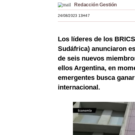
Redacción Gestión
Estilos
24/08/2023 13H47
Mundo
EEUU
Los líderes de los BRICS 
México
Sudáfrica) anunciaron es
España
de seis nuevos miembros 
Internacional
ellos Argentina, en mome
emergentes busca ganar 
Tecnología
internacional.
Club del Suscriptor
Mix
G de Gestión
Notas Contratadas