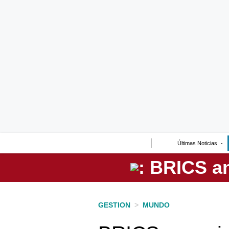
Lo último
Peru Quiosco
Portada
Empresas
Management & Empleo
Economía
Últimas Noticias
Mercados
Perú
Política
GESTION
>
MUNDO
Tu Dinero