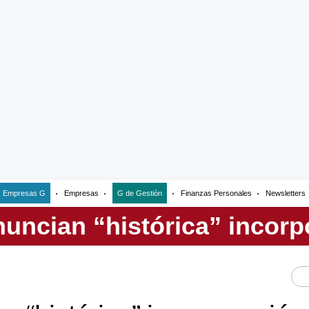
Empresas G
Empresas
G de Gestión
Finanzas Personales
Newsletters