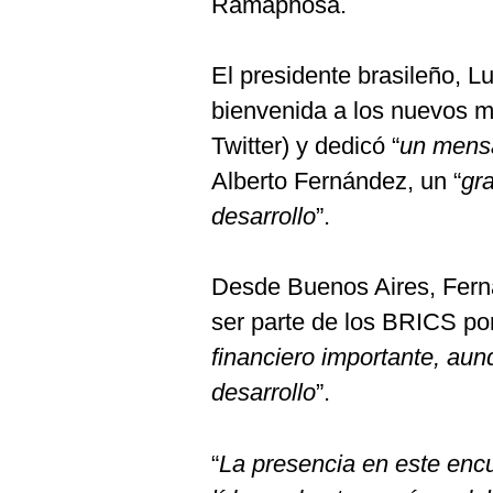
Ramaphosa.
De
Cookies
Preguntas
El presidente brasileño, Lu
Frecuentes
bienvenida a los nuevos m
Twitter) y dedicó “
un mensa
Alberto Fernández, un “
gr
desarrollo
”.
Desde Buenos Aires, Fern
ser parte de los BRICS por
financiero importante, au
desarrollo
”.
“
La presencia en este enc