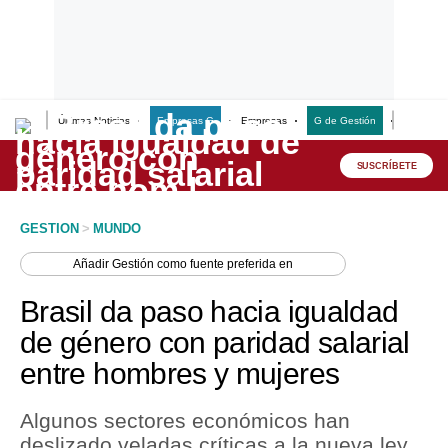
Últimas Noticias
Empresas G
Empresas
G de Gestión
Finanzas
Lo último
Peru Quiosco
SUSCRÍBETE
Portada
GESTION
>
MUNDO
Empresas
Añadir
Gestión
como fuente preferida en
Management & Empleo
Brasil da paso hacia igualdad
Economía
de género con paridad salarial
entre hombres y mujeres
Mercados
Perú
Algunos sectores económicos han
deslizado veladas críticas a la nueva ley,
Política