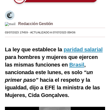
Moda
Estilos
Redacción Gestión
Mundo
03/07/2023 17H59
- ACTUALIZADO A 07/07/2023 05H36
EEUU
México
La ley que establece la
paridad salarial
para hombres y mujeres que ejercen
España
las mismas funciones en
Brasil
,
Internacional
sancionada este lunes, es solo
“un
Tecnología
primer paso”
hacia el respeto y la
Club del Suscriptor
igualdad, dijo a EFE la ministra de las
Mujeres, Cida Gonçalves.
Mix
G de Gestión