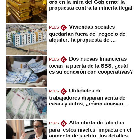
oro en la mira del Gobierno: la
propuesta contra la minería ilegal
Viviendas sociales
PLUS
G
quedarían fuera del negocio de
alquiler: la propuesta del
gobierno
Dos nuevas financieras
PLUS
G
tocan la puerta de la SBS, ¿cuál
es su conexión con cooperativas?
Utilidades de
PLUS
G
trabajadores disparan venta de
casas y autos, ¿cómo amasan
tanta liquidez?
Alta oferta de talentos
PLUS
G
para ‘estos niveles’ impacta en el
aumento de sueldo: los detalles