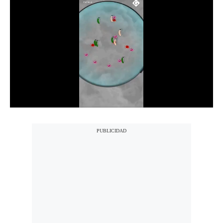
Notas Contratadas
Podcast
Gestión TV
Videos
Fotogalerías
gestion.pe
¿quiénes
Somos?
Términos
Y
Condiciones
Política
De
Privacidad