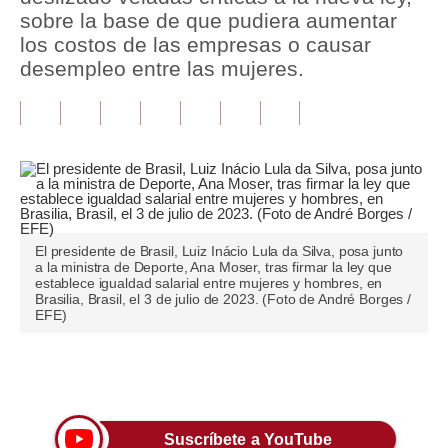
sobre la base de que pudiera aumentar
Tu Dinero
los costos de las empresas o causar
desempleo entre las mujeres.
Finanzas Personales
Inmobiliarias
Plus G
Opinión
Editorial
El presidente de Brasil, Luiz Inácio Lula da Silva, posa junto
a la ministra de Deporte, Ana Moser, tras firmar la ley que
Pregunta de hoy
establece igualdad salarial entre mujeres y hombres, en
Brasilia, Brasil, el 3 de julio de 2023. (Foto de André Borges /
EFE)
Blogs
Tendencias
Únete a nuestro canal
Lujo
Viajes
Suscríbete a YouTube