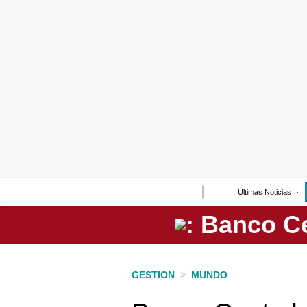
Lo último
Peru Quiosco
Portada
Empresas
Management & Empleo
Economía
Últimas Noticias
Mercados
Perú
Política
GESTION
>
MUNDO
Tu Dinero