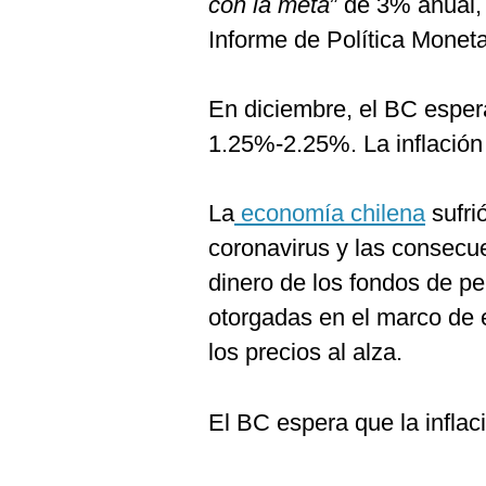
con la meta
” de 3% anual, 
De
Cookies
Informe de Política Moneta
Preguntas
Frecuentes
En diciembre, el BC esper
1.25%-2.25%. La inflación
La
economía chilena
sufri
coronavirus y las consecue
dinero de los fondos de p
otorgadas en el marco de e
los precios al alza.
El BC espera que la infla