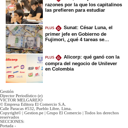
razones por la que los capitalinos
las prefieren para estudiar
Sunat: César Luna, el
PLUS
G
primer jefe en Gobierno de
Fujimori, ¿qué 4 tareas se
marcan urgentes?
Alicorp: qué ganó con la
PLUS
G
compra del negocio de Unilever
en Colombia
Gestión
Director Periodístico (e)
VÍCTOR MELGAREJO
© Empresa Editora El Comercio S.A.
Calle Paracas #532, Pueblo Libre, Lima.
Copyright© | Gestion.pe | Grupo El Comercio | Todos los derechos
reservados
SECCIONES:
Portada
-