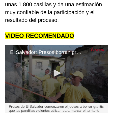
unas 1.800 casillas y da una estimación
muy confiable de la participación y el
resultado del proceso.
VIDEO RECOMENDADO
El Salvador: Presos borran grafitis que marcaban los territorios de las pandillas
0
Presos de El Salvador comenzaron el jueves a borrar grafitis
seconds
que las pandillas violentas utilizan para marcar el territorio
of