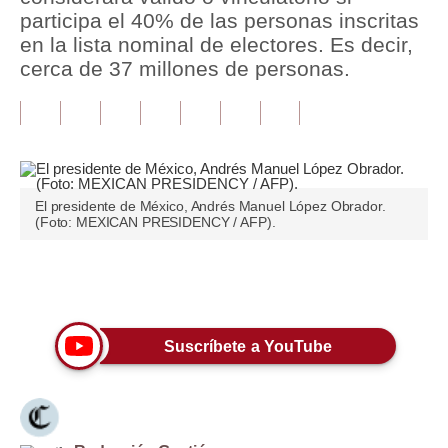
participa el 40% de las personas inscritas
Tu Dinero
en la lista nominal de electores. Es decir,
cerca de 37 millones de personas.
Finanzas Personales
Inmobiliarias
Plus G
Opinión
El presidente de México, Andrés Manuel López Obrador.
(Foto: MEXICAN PRESIDENCY / AFP).
Editorial
Pregunta de hoy
Únete a nuestro canal
Blogs
Suscríbete a YouTube
Tendencias
Lujo
Viajes