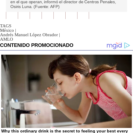
en el que operan, informó el director de Centros Penales,
1
Osiris Luna. (Fuente: AFP)
minute,
30
seconds
TAGS
México
|
Andrés Manuel López Obrador
|
AMLO