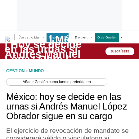
Últimas Noticias
Empresas G
Empresas
G de Gestión
Finanzas
Lo último
Peru Quiosco
SUSCRÍBETE
Portada
GESTION
>
MUNDO
Empresas
Añadir
Gestión
como fuente preferida en
Management & Empleo
México: hoy se decide en las
Economía
urnas si Andrés Manuel López
Obrador sigue en su cargo
Mercados
Perú
El ejercicio de revocación de mandato se
considerará válido o vinculatorio si
Política