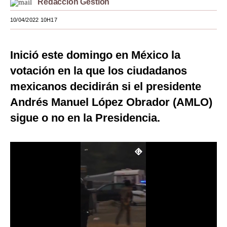
Redacción Gestión
Moda
10/04/2022 10H17
Estilos
Inició este domingo en México la
Mundo
votación en la que los ciudadanos
EEUU
mexicanos decidirán si el presidente
México
Andrés Manuel López Obrador (AMLO)
sigue o no en la Presidencia.
España
Internacional
Tecnología
Club del Suscriptor
Mix
G de Gestión