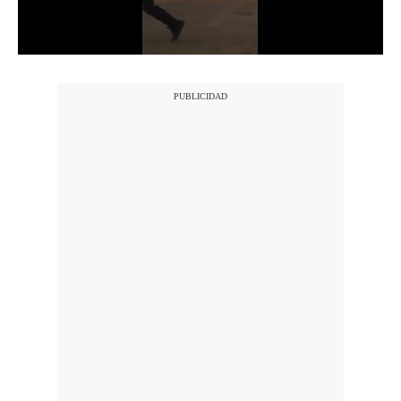
Notas Contratadas
Podcast
Gestión TV
Videos
Fotogalerías
gestion.pe
¿quiénes
Somos?
Términos
Y
Condiciones
Política
De
Privacidad