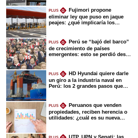
Fujimori propone
PLUS
G
eliminar ley que puso en jaque
peajes: ¿qué implicaría los
usuarios?
Perú se “bajó del barco”
PLUS
G
de crecimiento de países
emergentes: esto se perdió desde
2022
HD Hyundai quiere darle
PLUS
G
un giro a la industria naval en
Perú: los 2 grandes pasos que
daría
Peruanos que venden
PLUS
G
propiedades, reciben herencia o
utilidades: ¿cuál es su nueva
inversión clave?
UTP, UPN y Senati: las
PLUS
G