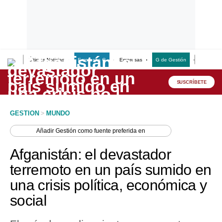
Últimas Noticias
Empresas G
Empresas
G de Gestión
Finanzas
Lo último
Peru Quiosco
SUSCRÍBETE
Portada
GESTION
>
MUNDO
Empresas
Añadir
Gestión
como fuente preferida en
Management & Empleo
Afganistán: el devastador
Economía
terremoto en un país sumido en
una crisis política, económica y
Mercados
social
Perú
Política