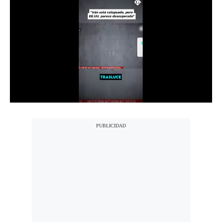
Notas Contratadas
Podcast
Gestión TV
Videos
Fotogalerías
gestion.pe
¿quiénes
Somos?
Términos
Y
Condiciones
Política
De
Privacidad