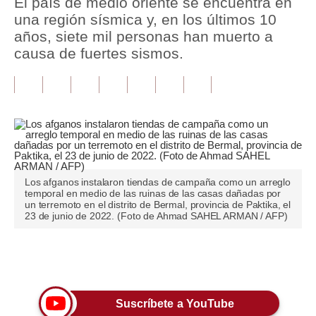
El país de medio oriente se encuentra en
una región sísmica y, en los últimos 10
Tu Dinero
años, siete mil personas han muerto a
causa de fuertes sismos.
Finanzas Personales
Inmobiliarias
Plus G
Opinión
Editorial
Los afganos instalaron tiendas de campaña como un arreglo
temporal en medio de las ruinas de las casas dañadas por
Pregunta de hoy
un terremoto en el distrito de Bermal, provincia de Paktika, el
23 de junio de 2022. (Foto de Ahmad SAHEL ARMAN / AFP)
Blogs
Tendencias
Únete a nuestro canal
Lujo
Suscríbete a YouTube
Viajes