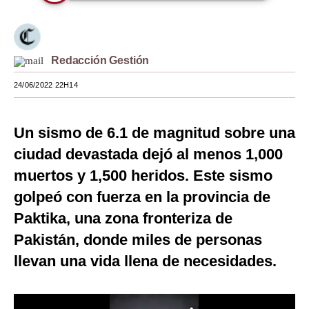
Moda
Estilos
Redacción Gestión
Mundo
24/06/2022 22H14
EEUU
Un sismo de 6.1 de magnitud sobre una
México
ciudad devastada dejó al menos 1,000
España
muertos y 1,500 heridos. Este sismo
Internacional
golpeó con fuerza en la provincia de
Tecnología
Paktika, una zona fronteriza de
Pakistán, donde miles de personas
Club del Suscriptor
llevan una vida llena de necesidades.
Mix
G de Gestión