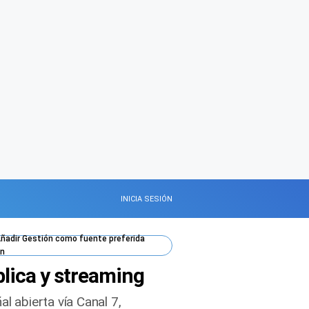
INICIA SESIÓN
ñadir
Gestión
como fuente preferida
n
blica y streaming
l abierta vía Canal 7,