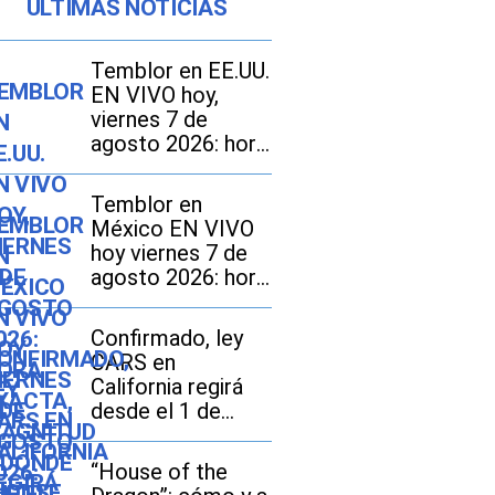
ÚLTIMAS NOTICIAS
Temblor en EE.UU.
EN VIVO hoy,
viernes 7 de
agosto 2026: hora
exacta, magnitud y
dónde fue el
Temblor en
epicentro del
México EN VIVO
último sismo
hoy viernes 7 de
agosto 2026: hora
exacta, magnitud y
dónde fue el
Confirmado, ley
epicentro del
CARS en
último
California regirá
desde el 1 de
octubre: en qué
consiste y qué
“House of the
tarifas pueden