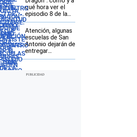
Dragon”: cómo y a
pagar los
qué hora ver el
compradores de
episodio 8 de la
vehículos usados
temporada 3
Atención, algunas
escuelas de San
Antonio dejarán de
entregar
desayunos y
almuerzos gratis:
descubre si tu hijo
seguirá con este
beneficio durante
el ciclo escolar
2026-2027