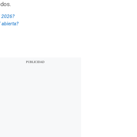
idos.
l 2026?
 abierta?