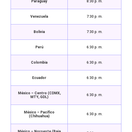
Paraguay
8:30 p. m.
Venezuela
7:30 p. m.
Bolivia
7:30 p. m.
Perú
6:30 p. m.
Colombia
6:30 p. m.
Ecuador
6:30 p. m.
México – Centro (CDMX,
6:30 p. m.
MTY, GDL)
México – Pacífico
6:30 p. m.
(Chihuahua)
México – Noroeste (Baja