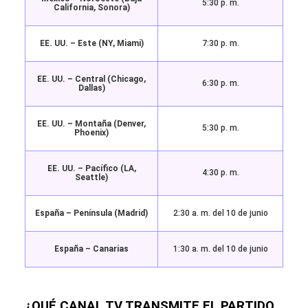
5:30 p. m.
California, Sonora)
EE. UU. – Este (NY, Miami)
7:30 p. m.
EE. UU. – Central (Chicago,
6:30 p. m.
Dallas)
EE. UU. – Montaña (Denver,
5:30 p. m.
Phoenix)
EE. UU. – Pacífico (LA,
4:30 p. m.
Seattle)
España – Península (Madrid)
2:30 a. m. del 10 de junio
España – Canarias
1:30 a. m. del 10 de junio
¿QUÉ CANAL TV TRANSMITE EL PARTIDO