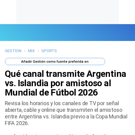
GESTION
>
MIX
>
SPORTS
Últimas Noticias
Añadir
Gestión
como fuente preferida en
Mi Bolsillo
Qué canal transmite Argentina
Respuestas
vs. Islandia por amistoso al
Mundial de Fútbol 2026
Gente
Revisa los horarios y los canales de TV por señal
Vida Laboral
abierta, cable y online que transmiten el amistoso
entre Argentina vs. Islandia previo a la Copa Mundial
Tendencias Mix
FIFA 2026.
Sports