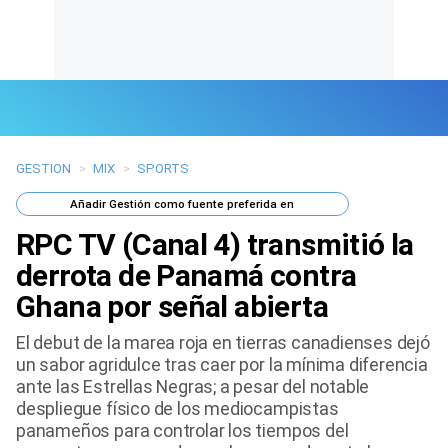
GESTION
>
MIX
>
SPORTS
Últimas Noticias
Añadir
Gestión
como fuente preferida en
Mi Bolsillo
RPC TV (Canal 4) transmitió la
Respuestas
derrota de Panamá contra
Ghana por señal abierta
Gente
El debut de la marea roja en tierras canadienses dejó
Vida Laboral
un sabor agridulce tras caer por la mínima diferencia
ante las Estrellas Negras; a pesar del notable
Tendencias Mix
despliegue físico de los mediocampistas
panameños para controlar los tiempos del
Sports