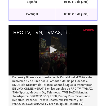
España
01:00 (18 de junio)
Portugal
00:00 (18 de junio)
RPC TV, TVN, TVMAX, TiGo Sports y Telemetro EN VIVO - ver partido Panamá vs. Ghana por tv abierta Mundial 2026 | VIDEO
0
Panamá y Ghana se enfrentan en la Copa Mundial 2026 este
seconds
miércoles 17 de junio por la Jornada 1 del Grupo L desde el
of
BMO Field Stadium de Toronto, Canadá. Sigue la transmisión
30
EN VIVO, ONLINE y GRATIS en los canales de RPC TV, TVMAX,
seconds
TIGo Sports, Medcom Go, Telemetro, TVN, DAZN Mundial,
Teledeporte, DIRECTV, DGO, ESPN, Disney Plus, Telemundo
Deportes, Peacock TV, Win Sports, ViX Premium y FS1.
(VIDEO DE ECO PANAMÁ TV EN X DE @EcoPanamaTV)