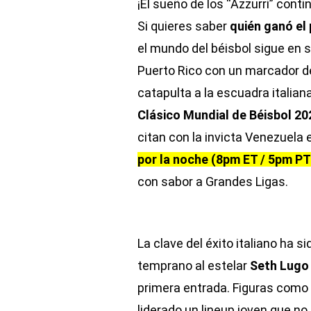
¡El sueño de los “Azzurri” cont
Si quieres saber
quién ganó el 
el mundo del béisbol sigue en sh
Puerto Rico con un marcador de 
catapulta a la escuadra italiana
Clásico Mundial de Béisbol 20
citan con la invicta Venezuela
por la noche (8pm ET / 5pm PT
con sabor a Grandes Ligas.
La clave del éxito italiano ha s
temprano al estelar
Seth Lugo
primera entrada. Figuras como
liderado un lineup joven que no