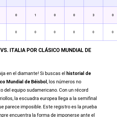
0
1
0
0
3
0
0
0
0
0
0
0
VS. ITALIA POR CLÁSICO MUNDIAL DE
 hija en el diamante! Si buscas el
historial de
sico Mundial de Béisbol
, los números no
to del equipo sudamericano. Con un récord
riollos, la escuadra europea llega a la semifinal
e parece imposible. Este registro es la prueba
empre encuentra la forma de imponerse ante el