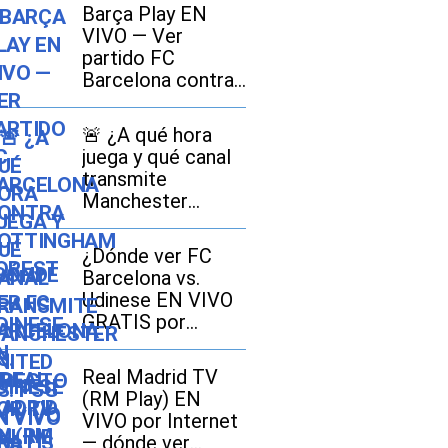
Barça Play EN
VIVO — Ver
partido FC
Barcelona contra
Nottingham
Forest y Udinese
🚨 ¿A qué hora
EN DIRECTO por
juega y qué canal
TV online
transmite
Manchester
United vs. PSG EN
VIVO por
¿Dónde ver FC
amistoso 2026 en
Barcelona vs.
España, México y
Udinese EN VIVO
EE.UU.?
GRATIS por
amistoso de
LaLiga 2026?
Real Madrid TV
Horarios y canales
(RM Play) EN
TV
VIVO por Internet
— dónde ver