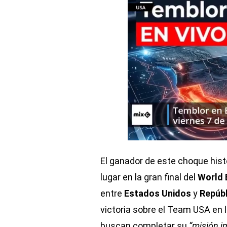
El ganador de este choque hist
lugar en la gran final del
World 
entre
Estados Unidos
y
Repúbl
victoria sobre el Team USA en 
buscan completar su
“misión i