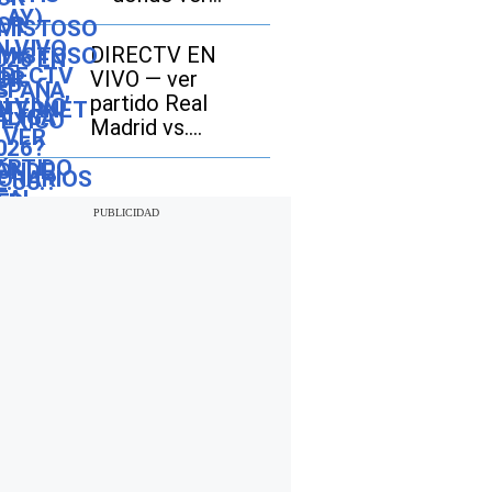
partido Real
Madrid vs.
DIRECTV EN
Ferencváros
VIVO — ver
GRATIS en Fútbol
partido Real
TV y Online
Madrid vs.
Ferencváros por
DGO Online