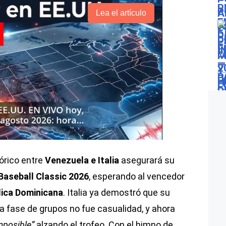
Lea el artículo
órico entre
Venezuela e Italia
asegurará su
Baseball Classic 2026
, esperando al vencedor
ica Dominicana
. Italia ya demostró que su
la fase de grupos no fue casualidad, y ahora
mposible”
alzando el trofeo. Con el himno de