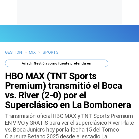
GESTION
>
MIX
>
SPORTS
Últimas Noticias
Añadir
Gestión
como fuente preferida en
Mi Bolsillo
HBO MAX (TNT Sports
Respuestas
Premium) transmitió el Boca
vs. River (2-0) por el
Gente
Superclásico en La Bombonera
Vida Laboral
Transmisión oficial HBO MAX y TNT Sports Premium
EN VIVO y GRATIS para ver el superclásico River Plate
Tendencias Mix
vs. Boca Juniors hoy por la fecha 15 del Torneo
Clausura Betano 2025 desde el estadio La
Sports