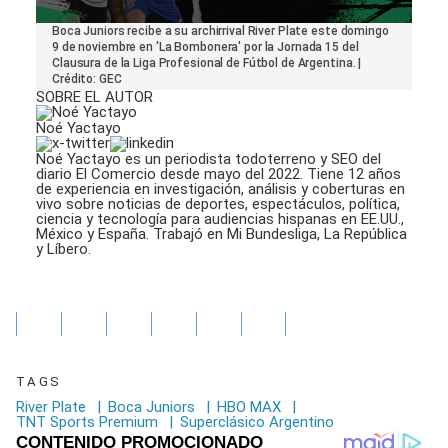
0
Boca Juniors recibe a su archirrival River Plate este domingo
seconds
9 de noviembre en 'La Bombonera' por la Jornada 15 del
of
Clausura de la Liga Profesional de Fútbol de Argentina. |
20
Crédito: GEC
seconds
SOBRE EL AUTOR
Noé Yactayo
Noé Yactayo es un periodista todoterreno y SEO del
diario El Comercio desde mayo del 2022. Tiene 12 años
de experiencia en investigación, análisis y coberturas en
vivo sobre noticias de deportes, espectáculos, política,
ciencia y tecnología para audiencias hispanas en EE.UU.,
México y España. Trabajó en Mi Bundesliga, La República
y Líbero.
TAGS
River Plate
|
Boca Juniors
|
HBO MAX
|
TNT Sports Premium
|
Superclásico Argentino