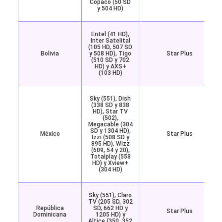
Copaco (50 SD
y 504 HD)
Entel (41 HD),
Inter Satelital
(105 HD, 507 SD
Bolivia
y 508 HD), Tigo
Star Plus
(510 SD y 702
HD) y AXS+
(103 HD)
Sky (551), Dish
(338 SD y 838
HD), Star TV
(502),
Megacable (304
SD y 1304 HD),
México
Star Plus
Izzi (508 SD y
895 HD), Wizz
(609, 54 y 20),
Totalplay (558
HD) y Xview+
(304 HD)
Sky (551), Claro
TV (205 SD, 302
República
SD, 662 HD y
Star Plus
Dominicana
1205 HD) y
Altice (350, 352