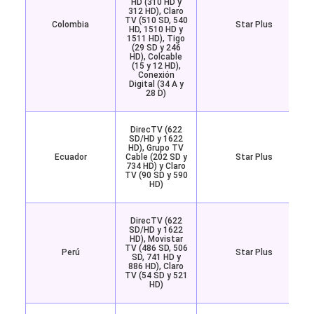
HD (310 HD y
312 HD), Claro
TV (510 SD, 540
Colombia
Star Plus
HD, 1510 HD y
1511 HD), Tigo
(29 SD y 246
HD), Colcable
(15 y 12 HD),
Conexión
Digital (34 A y
28 D)
DirecTV (622
SD/HD y 1622
HD), Grupo TV
Ecuador
Cable (202 SD y
Star Plus
734 HD) y Claro
TV (90 SD y 590
HD)
DirecTV (622
SD/HD y 1622
HD), Movistar
TV (486 SD, 506
Perú
Star Plus
SD, 741 HD y
886 HD), Claro
TV (54 SD y 521
HD)