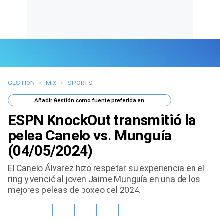
GESTION
>
MIX
>
SPORTS
Últimas Noticias
Añadir
Gestión
como fuente preferida en
Mi Bolsillo
ESPN KnockOut transmitió la
Respuestas
pelea Canelo vs. Munguía
(04/05/2024)
Gente
El Canelo Álvarez hizo respetar su experiencia en el
Vida Laboral
ring y venció al joven Jaime Munguía en una de los
mejores peleas de boxeo del 2024.
Tendencias Mix
Sports