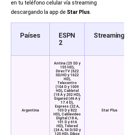
en tu teléfono celular vía streaming
descargando la app de
Star Plus
.
Países
ESPN
Streaming
2
Antina (25 SD y
155 HD),
DirecTV (622
SD/HD y 1622
HD),
Telecentro
(104 D y 1009
HD), Cabletel
(18 A y 202 HD),
Gigared (46 A y
17.4 D),
Express (22 A,
Argentina
103 D y 822
Star Plus
HD), Cablevideo
Digital (18 A,
101 D y 616
HD), Telered
(24 A, 54 D/SD y
125 HD), Dibox