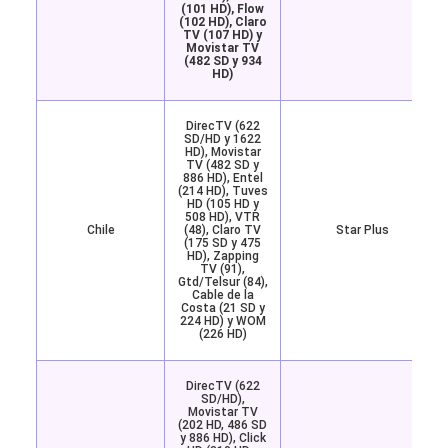
(101 HD), Flow
(102 HD), Claro
TV (107 HD) y
Movistar TV
(482 SD y 934
HD)
DirecTV (622
SD/HD y 1622
HD), Movistar
TV (482 SD y
886 HD), Entel
(214 HD), Tuves
HD (105 HD y
508 HD), VTR
Chile
(48), Claro TV
Star Plus
(175 SD y 475
HD), Zapping
TV (91),
Gtd/Telsur (84),
Cable de la
Costa (21 SD y
224 HD) y WOM
(226 HD)
DirecTV (622
SD/HD),
Movistar TV
(202 HD, 486 SD
y 886 HD), Click