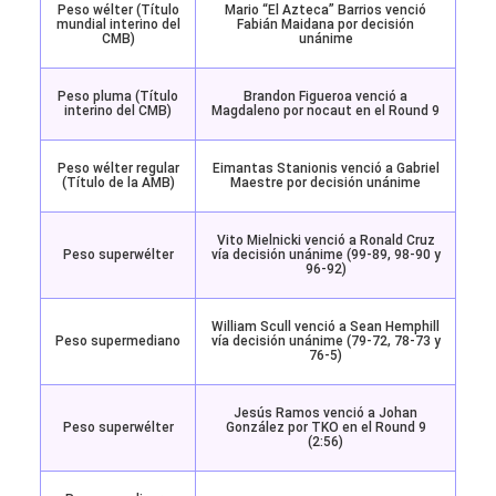
Peso wélter (Título
Mario “El Azteca” Barrios venció
mundial interino del
Fabián Maidana por decisión
CMB)
unánime
Peso pluma (Título
Brandon Figueroa venció a
interino del CMB)
Magdaleno por nocaut en el Round 9
Peso wélter regular
Eimantas Stanionis venció a Gabriel
(Título de la AMB)
Maestre por decisión unánime
Vito Mielnicki venció a Ronald Cruz
Peso superwélter
vía decisión unánime (99-89, 98-90 y
96-92)
William Scull venció a Sean Hemphill
Peso supermediano
vía decisión unánime (79-72, 78-73 y
76-5)
Jesús Ramos venció a Johan
Peso superwélter
González por TKO en el Round 9
(2:56)