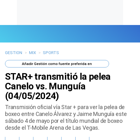
GESTION
>
MIX
>
SPORTS
Últimas Noticias
Añadir
Gestión
como fuente preferida en
Mi Bolsillo
STAR+ transmitió la pelea
Respuestas
Canelo vs. Munguía
(04/05/2024)
Gente
Transmisión oficial vía Star + para ver la pelea de
Vida Laboral
boxeo entre Canelo Álvarez y Jaime Munguía este
sábado 4 de mayo por el título mundial de boxeo
Tendencias Mix
desde el T-Mobile Arena de Las Vegas.
Sports