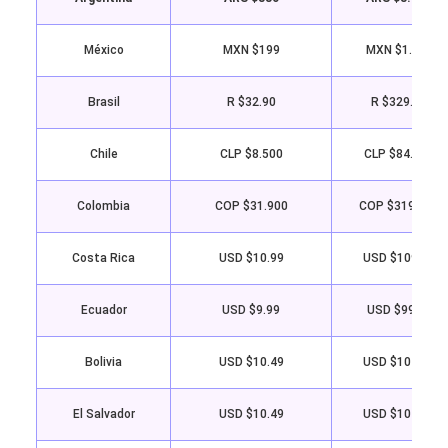
México
MXN $199
MXN $1.999
Brasil
R $32.90
R $329.90
Chile
CLP $8.500
CLP $84.900
Colombia
COP $31.900
COP $319.900
Costa Rica
USD $10.99
USD $109.99
Ecuador
USD $9.99
USD $99.99
Bolivia
USD $10.49
USD $104.99
El Salvador
USD $10.49
USD $104.99