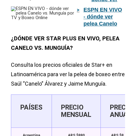
Munguía por
pelea Canelo
ESPN EN VIVO
TV y Online
Álvarez vs.
- dónde ver
Jaime
pelea Canelo
Munguía
vs. Munguía
GRATIS por
por TV y Boxeo
¿DÓNDE VER STAR PLUS EN VIVO, PELEA
TV y
Online
CANELO VS. MUNGUÍA?
Streaming
Consulta los precios oficiales de Star+ en
Latinoamérica para ver la pelea de boxeo entre
Saúl “Canelo” Álvarez y Jaime Munguía.
PAÍSES
PRECIO
PRECIO
MENSUAL
ANUAL
Argentina
ARS $880
ARS $8.880