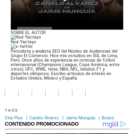
0
SOBRE EL AUTOR
seconds
of
Noé Yactayo
1
minute,
Periodista y analista SEO del Núcleo de Audiencias del
25
Grupo El Comercio. Hice mis estudios en ISIL de Lima,
Perú. Once años de experiencia en noticias de fútbol
seconds
internacional (Champions League, Copa América, entre
otros), UFC, WWE, tenis, NBA, NFL, béisbol, F1 y
deportes olímpicos. Escribo artículos de interés en
Estados Unidos, México y España.
TAGS
Star Plus
|
Canelo Álvarez
|
Jaime Munguía
|
Boxeo