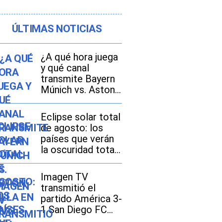
ÚLTIMAS NOTICIAS
¿A qué hora juega
y qué canal
transmite Bayern
Múnich vs. Aston
Villa EN VIVO hoy,
con Luis Díaz, por
Eclipse solar total
amistoso 2026 en
de agosto: los
México, Estados
países que verán
Unidos y España?
la oscuridad total
y dónde se
disfrutará mejor
Imagen TV
transmitió el
partido América 3-
1 San Diego FC
por la Leagues