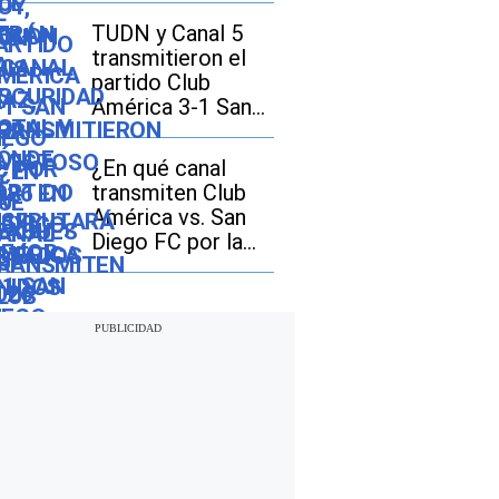
Cup 2026
TUDN y Canal 5
transmitieron el
partido Club
América 3-1 San
Diego FC por la
Leagues Cup 2026
¿En qué canal
transmiten Club
América vs. San
Diego FC por la
Leagues Cup 2026
en Estados Unidos
y México?