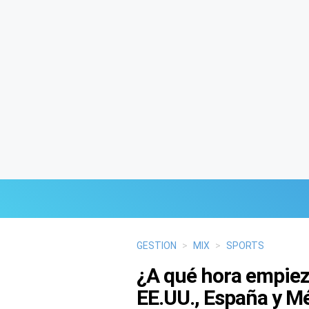
Últimas Noticias
GESTION
>
MIX
>
SPORTS
¿A qué hora empiez
Mi Bolsillo
EE.UU., España y M
Respuestas