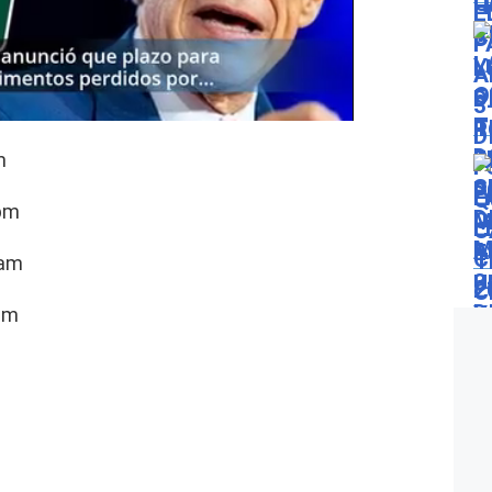
m
 pm
 am
am