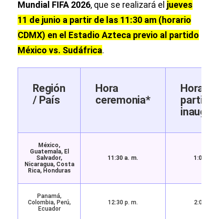
Mundial FIFA 2026
, que se realizará el
jueves
11 de junio a partir de las 11:30 am (horario
CDMX) en el Estadio Azteca previo al partido
México vs. Sudáfrica
.
Región
Hora
Hora
/ País
ceremonia*
partido
inaugura
México,
Guatemala, El
Salvador,
11:30 a. m.
1:00 p. m
Nicaragua, Costa
Rica, Honduras
Panamá,
Colombia, Perú,
12:30 p. m.
2:00 p. m
Ecuador