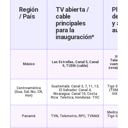
Región
TV abierta /
Plata
/ País
cable
de st
principales
y app
para la
autor
inauguración*
ViX (TU
TelevisaUn
Las Estrellas, Canal 5, Canal
México
cuenta con
9, TUDN (cable)
zona), Disn
sele
Guatemala: Canal 3, 7, 11, 13;
Tigo Sports 
Centroamérica
El Salvador: Canal 4;
(TDMAX, FO
(Gua, Sal, Nic, CR,
Nicaragua: Canal 10; Costa
ViX y otr
Hon)
Rica: Teletica; Honduras: TVC
según
Medcom GO, 
Panamá
TVN, Telemetro, RPC, TVMAX
Tigo Sports
(según