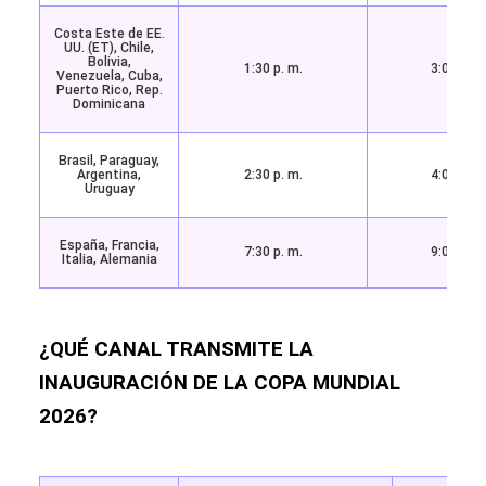
Costa Este de EE.
UU. (ET), Chile,
Bolivia,
1:30 p. m.
3:00 p. m
Venezuela, Cuba,
Puerto Rico, Rep.
Dominicana
Brasil, Paraguay,
Argentina,
2:30 p. m.
4:00 p. m
Uruguay
España, Francia,
7:30 p. m.
9:00 p. m
Italia, Alemania
¿QUÉ CANAL TRANSMITE LA
INAUGURACIÓN DE LA COPA MUNDIAL
2026?