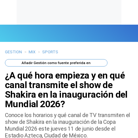
GESTION
>
MIX
>
SPORTS
Últimas Noticias
Añadir
Gestión
como fuente preferida en
Mi Bolsillo
¿A qué hora empieza y en qué
Respuestas
canal transmite el show de
Shakira en la inauguración del
Gente
Mundial 2026?
Vida Laboral
Conoce los horarios y qué canal de TV transmiten el
show de Shakira en la inauguración de la Copa
Tendencias Mix
Mundial 2026 este jueves 11 de junio desde el
Estadio Azteca, Ciudad de México.
Sports