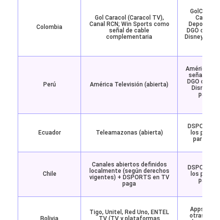
GolCaracol
Gol Caracol (Caracol TV),
Caracol;
Canal RCN; Win Sports como
Deportes 
Colombia
señal de cable
DGO con tod
complementaria
Disney+ con 
enc
América TV 
señal abie
DGO con el 
Perú
América Televisión (abierta)
Disney+ P
partido
inau
DSPORTS y
Ecuador
Teleamazonas (abierta)
los partid
partidos 
Canales abiertos definidos
DSPORTS y
localmente (según derechos
Chile
los partid
vigentes) + DSPORTS en TV
parte d
paga
Apps de Ti
Tigo, Unitel, Red Uno, ENTEL
otras OTT 
Bolivia
TV (TV y plataformas