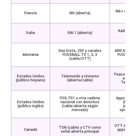
M6+ como 
Francia
M6 (abierta)
pr
RAIPlay y
Italia
RAI 1 (abierta)
f
Das Erste, ZDF y canales
ARD Mediath
Alemania
FUSSBALL.TV 1, 2, 3
FUSSBALL.
(cable/OTT)
para 
Peacock con 
Estados Unidos
Telemundo y Universo
en espa
(público hispano)
(abierta/cable)
Telemund
FOX, FS1 u otra cadena
Apps oficia
Estados Unidos
nacional con derechos
(FOX Sp
(público inglés)
(cable/abierta según
platafo
mercado)
operador
OTT asociad
TSN (cable) y CTV como
Canadá
apps de lo
señal abierta principal
cable