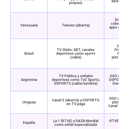
derechos r
propias)
dond
DSPORTS
cobertura 
Venezuela
Televen (abierta)
apps de ope
l
Globopl
TV Globo, SBT, canales
(YouTube
Brasil
deportivos como sportv
NSPOR
(cable)
plataform
Glob
TV Pública y señales
DGO (todos 
Argentina
deportivas como TyC Sports;
DSPORTS), T
DSPORTS (cable/satélite)
Disney+ (
DGO con tod
Canal 5 (abierta) y DSPORTS
Uruguay
plataform
en TV paga
Canal 5 y op
La 1 (RTVE) y DAZN Mundial
RTVE Play, 
España
como señal especializada
st