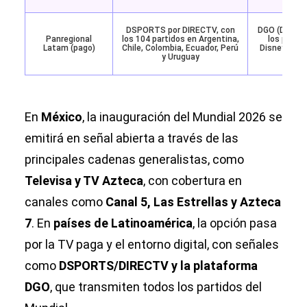
DSPORTS por DIRECTV, con
DGO (DIRECT
Panregional
los 104 partidos en Argentina,
los partid
Latam (pago)
Chile, Colombia, Ecuador, Perú
Disney+ con
y Uruguay
de e
En
México
, la inauguración del Mundial 2026 se
emitirá en señal abierta a través de las
principales cadenas generalistas, como
Televisa y TV Azteca
, con cobertura en
canales como
Canal 5, Las Estrellas y Azteca
7
. En
países de Latinoamérica
, la opción pasa
por la TV paga y el entorno digital, con señales
como
DSPORTS/DIRECTV y la plataforma
DGO
, que transmiten todos los partidos del