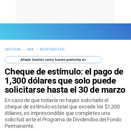
GESTION
>
MIX
>
RESPUESTAS
Últimas Noticias
Añadir
Gestión
como fuente preferida en
Mi Bolsillo
Cheque de estímulo: el pago de
Respuestas
1,300 dólares que solo puede
solicitarse hasta el 30 de marzo
Gente
En caso de que todavía no hayas solicitado el
Vida Laboral
cheque de estímulo estatal que excede los $1,300
dólares, es imprescindible que completes una
Tendencias Mix
solicitud ante el Programa de Dividendos del Fondo
Permanente.
Sports