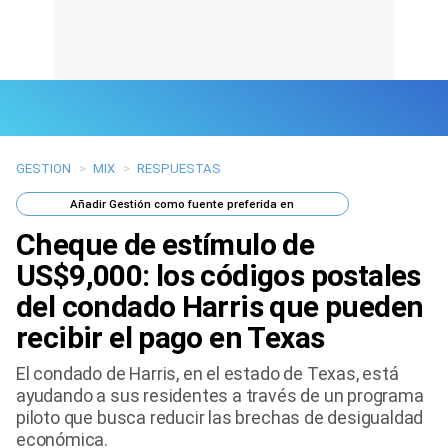
GESTION
>
MIX
>
RESPUESTAS
Últimas Noticias
Añadir
Gestión
como fuente preferida en
Mi Bolsillo
Cheque de estímulo de
Respuestas
US$9,000: los códigos postales
del condado Harris que pueden
Gente
recibir el pago en Texas
Vida Laboral
El condado de Harris, en el estado de Texas, está
ayudando a sus residentes a través de un programa
Tendencias Mix
piloto que busca reducir las brechas de desigualdad
económica.
Sports