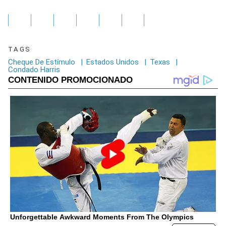
TAGS
Cheque De Estímulo
|
Estados Unidos
|
Texas
|
Condado Harris