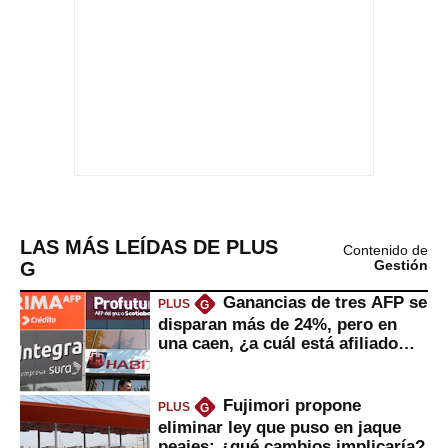
LAS MÁS LEÍDAS DE PLUS
Contenido de
G
Gestión
Ganancias de tres AFP se
PLUS
G
disparan más de 24%, pero en
una caen, ¿a cuál está afiliado
usted?
Fujimori propone
PLUS
G
eliminar ley que puso en jaque
peajes: ¿qué cambios implicaría?