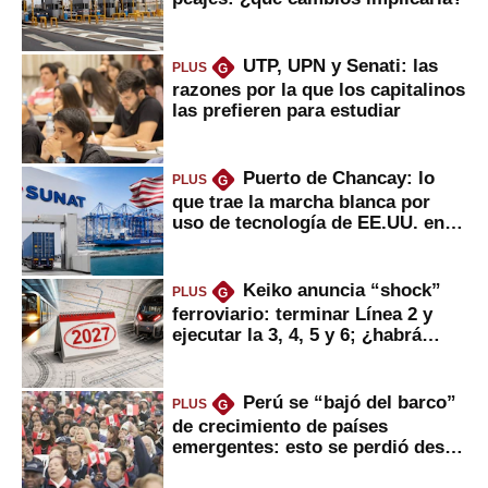
UTP, UPN y Senati: las
PLUS
G
razones por la que los capitalinos
las prefieren para estudiar
Puerto de Chancay: lo
PLUS
G
que trae la marcha blanca por
uso de tecnología de EE.UU. en
mercancías
Keiko anuncia “shock”
PLUS
G
ferroviario: terminar Línea 2 y
ejecutar la 3, 4, 5 y 6; ¿habrá
avances?
Perú se “bajó del barco”
PLUS
G
de crecimiento de países
emergentes: esto se perdió desde
2022