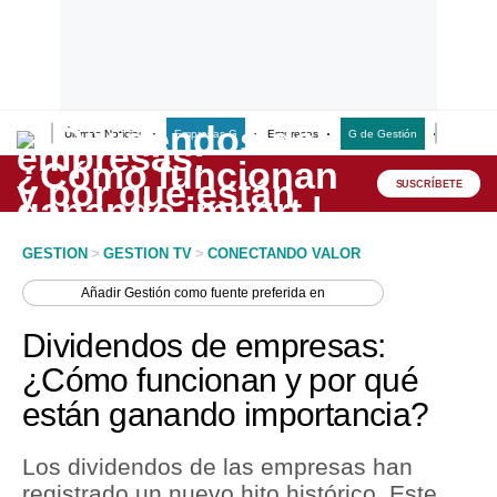
Últimas Noticias
Empresas G
Empresas
G de Gestión
Finanzas
Lo último
Peru Quiosco
SUSCRÍBETE
Portada
GESTION
>
GESTION TV
>
CONECTANDO VALOR
Empresas
Añadir
Gestión
como fuente preferida en
Management & Empleo
Dividendos de empresas:
Economía
¿Cómo funcionan y por qué
están ganando importancia?
Mercados
Perú
Los dividendos de las empresas han
registrado un nuevo hito histórico. Este
Política