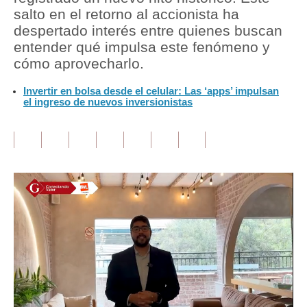
salto en el retorno al accionista ha
Tu Dinero
despertado interés entre quienes buscan
entender qué impulsa este fenómeno y
Finanzas Personales
cómo aprovecharlo.
Inmobiliarias
Invertir en bolsa desde el celular: Las ‘apps’ impulsan
el ingreso de nuevos inversionistas
Plus G
Opinión
Editorial
Pregunta de hoy
Blogs
Tendencias
Lujo
Viajes