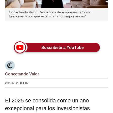
Moda
Conectando Valor: Dividendos de empresas: ¿Cómo
funcionan y por qué están ganando importancia?
Estilos
Mundo
Únete a nuestro canal
EEUU
Suscríbete a YouTube
México
España
Internacional
Conectando Valor
Tecnología
23/12/2025 09H07
Club del Suscriptor
Mix
El 2025 se consolida como un año
excepcional para los inversionistas
G de Gestión