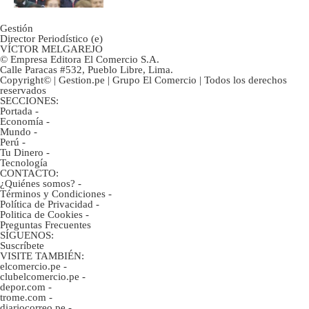
Gestión
Director Periodístico (e)
VÍCTOR MELGAREJO
© Empresa Editora El Comercio S.A.
Calle Paracas #532, Pueblo Libre, Lima.
Copyright© | Gestion.pe | Grupo El Comercio | Todos los derechos
reservados
SECCIONES:
Portada
-
Economía
-
Mundo
-
Perú
-
Tu Dinero
-
Tecnología
CONTACTO:
¿Quiénes somos?
-
Términos y Condiciones
-
Política de Privacidad
-
Politica de Cookies
-
Preguntas Frecuentes
SÍGUENOS:
Suscríbete
VISITE TAMBIÉN:
elcomercio.pe
-
clubelcomercio.pe
-
depor.com
-
trome.com
-
diariocorreo.pe
-