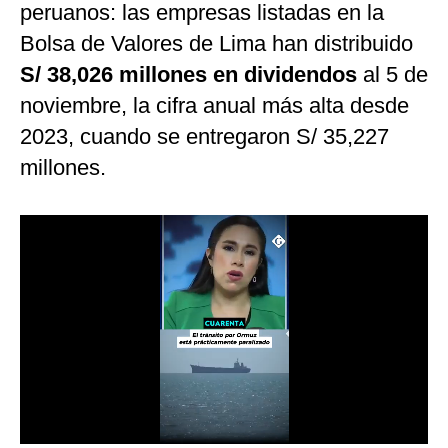
peruanos: las empresas listadas en la
Notas Contratadas
Bolsa de Valores de Lima han distribuido
Podcast
S/ 38,026 millones en dividendos
al 5 de
Gestión TV
noviembre, la cifra anual más alta desde
2023, cuando se entregaron S/ 35,227
Videos
millones.
Fotogalerías
gestion.pe
¿quiénes
Somos?
Términos
Y
Condiciones
Política
De
Privacidad