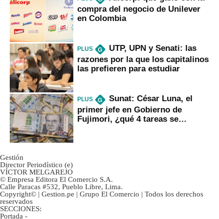
compra del negocio de Unilever
en Colombia
UTP, UPN y Senati: las
PLUS
G
razones por la que los capitalinos
las prefieren para estudiar
Sunat: César Luna, el
PLUS
G
primer jefe en Gobierno de
Fujimori, ¿qué 4 tareas se
marcan urgentes?
Gestión
Director Periodístico (e)
VÍCTOR MELGAREJO
© Empresa Editora El Comercio S.A.
Calle Paracas #532, Pueblo Libre, Lima.
Copyright© | Gestion.pe | Grupo El Comercio | Todos los derechos
reservados
SECCIONES:
Portada
-