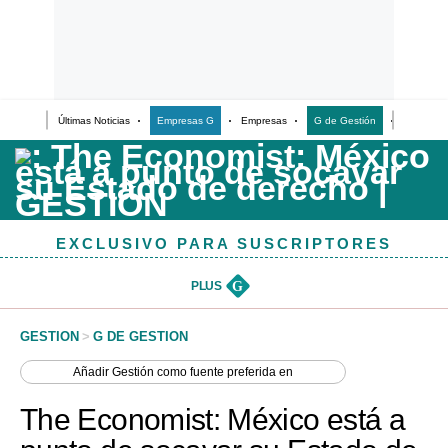
Últimas Noticias
Empresas G
Empresas
G de Gestión
Finanzas
Últimas Noticias
Casos de Estudio
Columnistas
EXCLUSIVO PARA SUSCRIPTORES
Infografías
Lifestyle
PLUS
G
Reportaje
GESTION
>
G DE GESTION
Añadir
Gestión
como fuente preferida en
The Economist: México está a