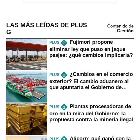
LAS MÁS LEÍDAS DE PLUS
Contenido de
G
Gestión
Fujimori propone
PLUS
G
eliminar ley que puso en jaque
peajes: ¿qué cambios implicaría?
¿Cambios en el comercio
PLUS
G
exterior? El cambio aduanero al
que apuntaría el Gobierno de
Fujimori
Plantas procesadoras de
PLUS
G
oro en la mira del Gobierno: la
propuesta contra la minería ilegal
Alicorp: qué ganó con la
PLUS
G