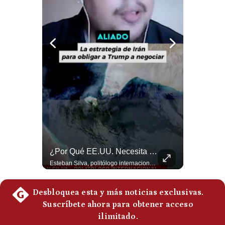
La Frontera Española Colapsa ¿Qué Está Pasando En Ceuta? | Gestión Mundo
¿Por Qué EE.UU. Necesita Desesperadamente Al Golfo? | Gestión Mundo
La madrugada del 30 de julio de 2026 marcó un antes y un después en el Estrecho de Gibraltar. En cuestión de horas, cerca de 72.000 migrantes marroquíes ingresaron al territorio español de Ceuta, desbordando por completo a una ciudad de apenas 85.000 habitantes. En este video, explicamos los detalles de la emergencia humana y las ramificaciones geopolíticas del conflicto: la trampa de los rumores en redes sociales, el rol de Marruecos, el acercamiento de España a Argelia y la respuesta de la Unión Europea ante las amenazas de suspensión del Tratado Schengen. #Ceuta #España #Marruecos #Geopolitica #PedroSanchez #NoticiasInternacionales #Schengen #Europa #CrisisMigratoria 👉 Suscríbete y activa la campana para no perderte nuestro análisis diario. 🌎 Síguenos en nuestras redes sociales: 📌 Web oficial: https://gestion.pe/mundo/ 📌 LinkedIn: http://bit.ly/3HYIET0 📌 X (Twitter): http://bit.ly/4noZtX9 📌 TikTok: http://bit.ly/4evB6TO
Esteban Silva, politólogo internacional, explica que Estados Unidos necesita el apoyo territorial y marítimo de sus aliados del Golfo para operar cerca de Irán. Según su análisis, Teherán busca amenazar su estabilidad energética y económica para que estos gobiernos presionen a Washington y lo obliguen a negociar. #Iran #EEUU #Geopolitica #NoticiasInternacionales #Shorts 👉 Suscríbete y activa la campana para no perderte nuestro análisis diario. 🌎 Síguenos en nuestras redes sociales: 📌 Web oficial: https://gestion.pe/mundo/ 📌 LinkedIn: http://bit.ly/3HYIET0 📌 X (Twitter): http://bit.ly/4noZtX9 📌 TikTok: http://bit.ly/4evB6TO