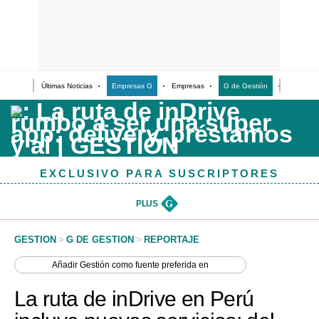
Últimas Noticias
Empresas G
Empresas
G de Gestión
Finanzas
Últimas Noticias
Casos de Estudio
Columnistas
EXCLUSIVO PARA SUSCRIPTORES
Infografías
Lifestyle
PLUS
G
Reportaje
GESTION
>
G DE GESTION
>
REPORTAJE
Añadir
Gestión
como fuente preferida en
La ruta de inDrive en Perú