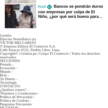
Bancos se pondrán duros
PLUS
G
con empresas por culpa de El
Niño, ¿por qué será bueno para
ahorristas?
Gestión
Director Periodístico (e)
VÍCTOR MELGAREJO
© Empresa Editora El Comercio S.A.
Calle Paracas #532, Pueblo Libre, Lima.
Copyright© | Gestion.pe | Grupo El Comercio | Todos los derechos
reservados
SECCIONES:
Portada
-
Economía
-
Mundo
-
Perú
-
Tu Dinero
-
Tecnología
CONTACTO:
¿Quiénes somos?
-
Términos y Condiciones
-
Política de Privacidad
-
Politica de Cookies
-
Preguntas Frecuentes
SÍGUENOS: