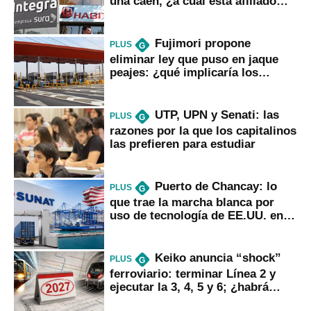
una caen, ¿a cuál está afiliado
usted?
Fujimori propone
PLUS
G
eliminar ley que puso en jaque
peajes: ¿qué implicaría los
usuarios?
UTP, UPN y Senati: las
PLUS
G
razones por la que los capitalinos
las prefieren para estudiar
Puerto de Chancay: lo
PLUS
G
que trae la marcha blanca por
uso de tecnología de EE.UU. en
mercancías
Keiko anuncia “shock”
PLUS
G
ferroviario: terminar Línea 2 y
ejecutar la 3, 4, 5 y 6; ¿habrá
avances?