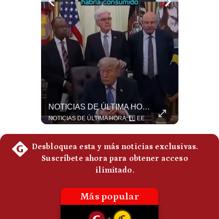
¿Por Qué Irán Ya NO Le Teme A Donald Trump? | #radar24
NOTICIAS DE ÚLTIMA HORA: EE.UU. Se Queda Sin Misiles En Medio Oriente
Según el entrevistado, las repetidas amenazas de Donald Trump y sus posteriores retrocesos habrían reducido su credibilidad ante Irán. Los nuevos sectores radicales iraníes interpretarían esta conducta como una señal de debilidad y considerarían que resistir durante meses frente a Estados Unidos ya representa una victoria. #DonaldTrump #Irán #EstadosUnidos #Geopolitica #NoticiasInternacionales #Shorts #MedioOriente 👉 Suscríbete y activa la campana para no perderte nuestro análisis diario. 🌎 Síguenos en nuestras redes sociales: 📌 Web oficial: https://gestion.pe/mundo/ 📌 LinkedIn: http://bit.ly/3HYIET0 📌 X (Twitter): http://bit.ly/4noZtX9 📌 TikTok: http://bit.ly/4evB6TO
NOTICIAS DE ÚLTIMA HORA: 1️⃣ EE.UU.: Habría gastado casi el 80% de sus misiles más avanzados (THAAD), un factor clave en las decisiones de Donald Trump frente a Irán. 2️⃣ Argentina y Brasil: Tensión diplomática escala; Brasil solicita el regreso del embajador argentino tras fuertes declaraciones de Javier Milei. 3️⃣ México: Asesinan al influencer César Gastélum a balazos durante una transmisión en vivo en Culiacán, Sinaloa. 4️⃣ Alemania: Ataque con dron explosivo obliga a suspender el aeropuerto de Leipzig, punto logístico clave de la OTAN para enviar material a Ucrania. ¿Qué noticia te parece la más impactante del día? ¡Te leo en los comentarios! 👇 #EEUU #JavierMilei #CesarGastelum #Alemania #Noticias #UltimaHora #NoticiasDelDia 🚀 ¿Quieres entender el mundo sin ruido? Únete a nuestra comunidad y forma parte del cambio. #GestiónNewsroomLive #NoticiasGlobales #AnálisisGeopolítico #EconomíaMundial #IA #Geopolítica #LatinosEnUSA #NoticiasEnEspañol 👉 Suscríbete y activa la campana para no perderte nuestro análisis diario. 🌎 Síguenos en nuestras redes sociales: 📌 Web oficial: https://gestion.pe/mundo/ 📌 LinkedIn: http://bit.ly/3HYIET0 📌 X (Twitter): http://bit.ly/4noZtX9 📌 TikTok: http://bit.ly/4evB6TO