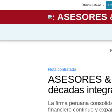
Últimas Noticias
Em
Lo último
Peru Quiosco
Portada
Empresas
Management & Empleo
Economía
Nota contratada
ASESORES & 
Mercados
décadas integra
Perú
Política
La firma peruana consolid
financiero continuo y expa
Tu Dinero