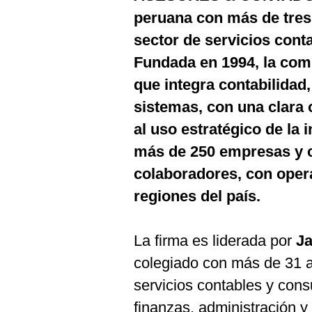
Estilos
peruana con más de tres 
sector de servicios cont
Mundo
Fundada en 1994, la com
EEUU
que integra contabilidad
México
sistemas, con una clara o
España
al uso estratégico de la 
más de 250 empresas y c
Internacional
colaboradores, con oper
Tecnología
regiones del país.
Club del Suscriptor
Mix
La firma es liderada por
J
colegiado con más de 31 a
G de Gestión
servicios contables y cons
Notas Contratadas
finanzas, administración y 