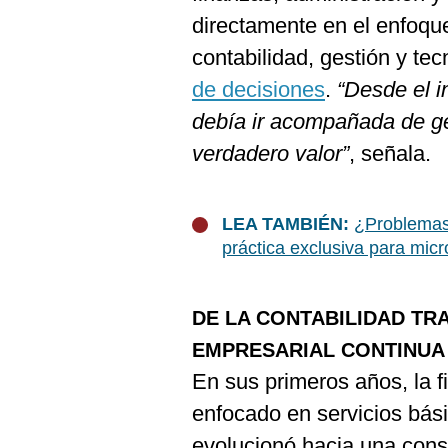
Podcast
directamente en el enfoque
Gestión TV
contabilidad, gestión y t
de decisiones
.
“Desde el i
Videos
debía ir acompañada de ge
Fotogalerías
verdadero valor”
, señala.
LEA TAMBIÉN:
¿Problemas 
gestion.pe
práctica exclusiva para mi
¿quiénes
Somos?
Términos
DE LA CONTABILIDAD TRA
Y
Condiciones
EMPRESARIAL CONTINUA
Política
En sus primeros años, la f
De
Privacidad
enfocado en servicios bás
Politica
evolucionó hacia una consu