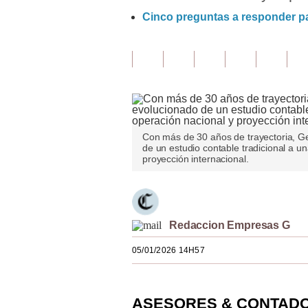
Cinco preguntas a responder par
Finanzas Personales
Inmobiliarias
Plus G
Opinión
Editorial
Con más de 30 años de trayectoria, G
de un estudio contable tradicional a u
Pregunta de hoy
proyección internacional.
Blogs
Tendencias
Redaccion Empresas G
Lujo
05/01/2026 14H57
Viajes
Moda
ASESORES & CONTADOR