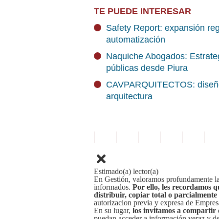
TE PUEDE INTERESAR
Safety Report: expansión regi
automatización
Naquiche Abogados: Estrateg
públicas desde Piura
CAVPARQUITECTOS: diseño in
arquitectura
Estimado(a) lector(a)
En Gestión, valoramos profundamente la 
informados.
Por ello, les recordamos q
distribuir, copiar total o parcialmente
autorizacion previa y expresa de Empre
En su lugar,
los invitamos a compartir 
puedan acceder a información veraz y de 