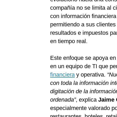
De
Cookies
compañía no se limita al c
Preguntas
con información financiera
Frecuentes
permitiendo a sus clientes
resultados e impuestos p
en tiempo real.
Este enfoque se apoya en 
en un equipo de TI que per
financiera
y operativa.
“Nue
con toda la información in
digitación de la informaci
ordenada”
, explica
Jaime
especialmente valorado p
restaurantes, hoteles, retail