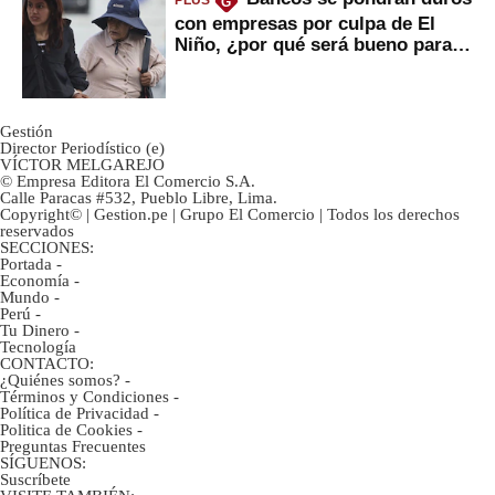
PLUS
G
con empresas por culpa de El
Niño, ¿por qué será bueno para
ahorristas?
Gestión
Director Periodístico (e)
VÍCTOR MELGAREJO
© Empresa Editora El Comercio S.A.
Calle Paracas #532, Pueblo Libre, Lima.
Copyright© | Gestion.pe | Grupo El Comercio | Todos los derechos
reservados
SECCIONES:
Portada
-
Economía
-
Mundo
-
Perú
-
Tu Dinero
-
Tecnología
CONTACTO:
¿Quiénes somos?
-
Términos y Condiciones
-
Política de Privacidad
-
Politica de Cookies
-
Preguntas Frecuentes
SÍGUENOS:
Suscríbete