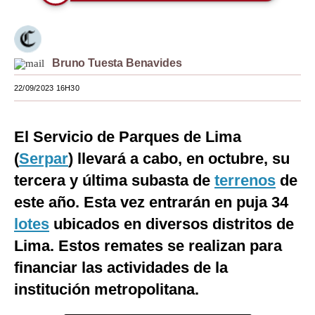
Moda
Estilos
Bruno Tuesta Benavides
Mundo
22/09/2023 16H30
EEUU
México
El Servicio de Parques de Lima
(
Serpar
) llevará a cabo, en octubre, su
España
tercera y última subasta de
terrenos
de
Internacional
este año. Esta vez entrarán en puja 34
Tecnología
lotes
ubicados en diversos distritos de
Lima. Estos remates se realizan para
Club del Suscriptor
financiar las actividades de la
Mix
institución metropolitana.
G de Gestión