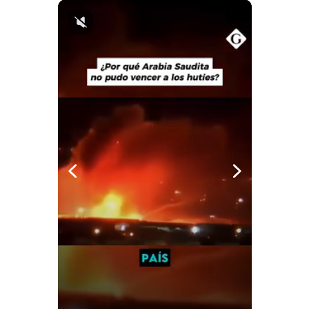
Notas Contratadas
Podcast
Gestión TV
Videos
Fotogalerías
gestion.pe
¿quiénes
Somos?
Términos
Y
Condiciones
Política
De
Privacidad