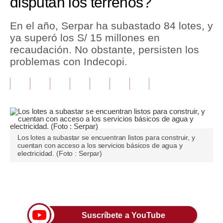
disputan los terrenos?
Tu Dinero
En el año, Serpar ha subastado 84 lotes, y
ya superó los S/ 15 millones en
Finanzas Personales
recaudación. No obstante, persisten los
Inmobiliarias
problemas con Indecopi.
Plus G
Opinión
Editorial
Los lotes a subastar se encuentran listos para construir, y
Pregunta de hoy
cuentan con acceso a los servicios básicos de agua y
electricidad. (Foto : Serpar)
Blogs
Tendencias
Únete a nuestro canal
Lujo
Suscríbete a YouTube
Viajes