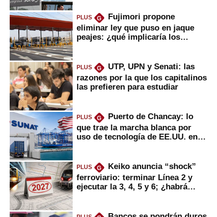
Fujimori propone
PLUS
G
eliminar ley que puso en jaque
peajes: ¿qué implicaría los
usuarios?
UTP, UPN y Senati: las
PLUS
G
razones por la que los capitalinos
las prefieren para estudiar
Puerto de Chancay: lo
PLUS
G
que trae la marcha blanca por
uso de tecnología de EE.UU. en
mercancías
Keiko anuncia “shock”
PLUS
G
ferroviario: terminar Línea 2 y
ejecutar la 3, 4, 5 y 6; ¿habrá
avances?
Bancos se pondrán duros