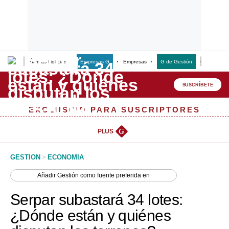
Últimas Noticias
Empresas G
Empresas
G de Gestión
Finanzas
Lo último
Peru Quiosco
SUSCRÍBETE
Portada
EXCLUSIVO PARA SUSCRIPTORES
Empresas
PLUS
G
Management & Empleo
GESTION
>
ECONOMIA
Economía
Añadir
Gestión
como fuente preferida en
Mercados
Serpar subastará 34 lotes:
Perú
¿Dónde están y quiénes
Política