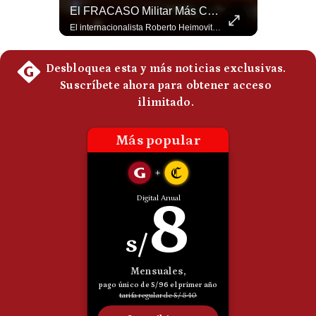
¿Por Qué Irán Ya NO Le Teme A Donald Trump? | #radar24
El FRACASO Militar Más Caro De Medio Oriente | #radar24
Politica
Según el entrevistado, las repetidas amenazas de Donald Trump y sus posteriores retrocesos habrían reducido su credibilidad ante Irán. Los nuevos sectores radicales iraníes interpretarían esta conducta como una señal de debilidad y considerarían que resistir durante meses frente a Estados Unidos ya representa una victoria. #DonaldTrump #Irán #EstadosUnidos #Geopolitica #NoticiasInternacionales #Shorts #MedioOriente 👉 Suscríbete y activa la campana para no perderte nuestro análisis diario. 🌎 Síguenos en nuestras redes sociales: 📌 Web oficial: https://gestion.pe/mundo/ 📌 LinkedIn: http://bit.ly/3HYIET0 📌 X (Twitter): http://bit.ly/4noZtX9 📌 TikTok: http://bit.ly/4evB6TO
El internacionalista Roberto Heimovits señaló que Arabia Saudita posee armamento avanzado comprado por decenas de miles de millones de dólares. Sin embargo, recuerda que combatió durante siete años contra los hutíes sin conseguir derrotarlos, pese a la enorme diferencia de poder militar. #ArabiaSaudita #Hutíes #RobertoHeimovits #Geopolítica #Guerra #NoticiasInternacionales #Shorts 👉 Suscríbete y activa la campana para no perderte nuestro análisis diario. 🌎 Síguenos en nuestras redes sociales: 📌 Web oficial: https://gestion.pe/mundo/ 📌 LinkedIn: http://bit.ly/3HYIET0 📌 X (Twitter): http://bit.ly/4noZtX9 📌 TikTok: http://bit.ly/4evB6TO
De
Cookies
Preguntas
Frecuentes