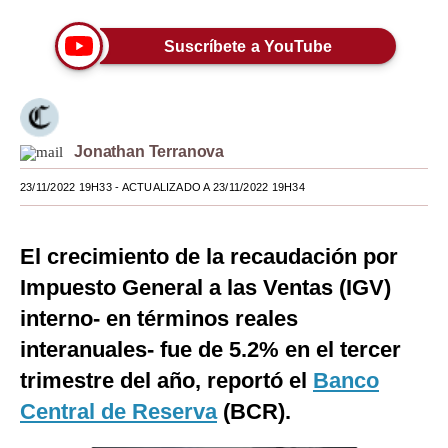
Moda
Suscríbete a YouTube
Estilos
Mundo
EEUU
Jonathan Terranova
23/11/2022 19H33
México
- ACTUALIZADO A 23/11/2022 19H34
España
El crecimiento de la recaudación por
Internacional
Impuesto General a las Ventas (IGV)
Tecnología
interno- en términos reales
interanuales- fue de 5.2% en el tercer
Club del Suscriptor
trimestre del año, reportó el
Banco
Mix
Central de Reserva
(BCR).
G de Gestión