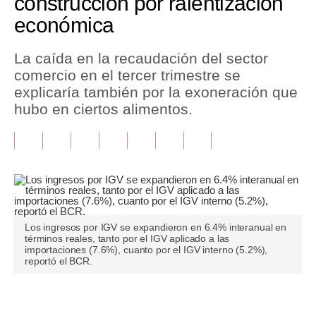
construcción por ralentizacion
económica
Tu Dinero
Finanzas Personales
La caída en la recaudación del sector
comercio en el tercer trimestre se
Inmobiliarias
explicaría también por la exoneración que
hubo en ciertos alimentos.
Plus G
Opinión
Editorial
Pregunta de hoy
Blogs
Los ingresos por IGV se expandieron en 6.4% interanual en
términos reales, tanto por el IGV aplicado a las
importaciones (7.6%), cuanto por el IGV interno (5.2%),
Tendencias
reportó el BCR.
Lujo
Únete a nuestro canal
Viajes