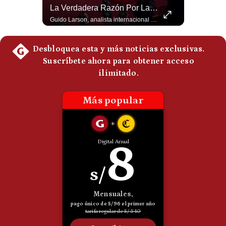
La Frontera Española Colapsa ¿Qué Está Pasando En Ceuta? | Gestión Mundo
La Verdadera Razón Por La Que China Apoya A Irán | Gestión Mundo
Politica
La madrugada del 30 de julio de 2026 marcó un antes y un después en el Estrecho de Gibraltar. En cuestión de horas, cerca de 72.000 migrantes marroquíes ingresaron al territorio español de Ceuta, desbordando por completo a una ciudad de apenas 85.000 habitantes. En este video, explicamos los detalles de la emergencia humana y las ramificaciones geopolíticas del conflicto: la trampa de los rumores en redes sociales, el rol de Marruecos, el acercamiento de España a Argelia y la respuesta de la Unión Europea ante las amenazas de suspensión del Tratado Schengen. #Ceuta #España #Marruecos #Geopolitica #PedroSanchez #NoticiasInternacionales #Schengen #Europa #CrisisMigratoria 👉 Suscríbete y activa la campana para no perderte nuestro análisis diario. 🌎 Síguenos en nuestras redes sociales: 📌 Web oficial: https://gestion.pe/mundo/ 📌 LinkedIn: http://bit.ly/3HYIET0 📌 X (Twitter): http://bit.ly/4noZtX9 📌 TikTok: http://bit.ly/4evB6TO
Guido Larson, analista internacional explica que la guerra no puede entenderse únicamente como un enfrentamiento entre Estados Unidos e Irán, sino también dentro de la competencia global entre Washington y Pekín. El analista sostiene que China mantiene su relación petrolera con Irán y que le interesa que Estados Unidos consuma recursos y pierda influencia. 🚀 ¿Quieres entender el mundo sin ruido? Únete a nuestra comunidad y forma parte del cambio. #GestiónNewsroomLive #NoticiasGlobales #AnálisisGeopolítico #EconomíaMundial #IA #Geopolítica #LatinosEnUSA #NoticiasEnEspañol 👉 Suscríbete y activa la campana para no perderte nuestro análisis diario. 🌎 Síguenos en nuestras redes sociales: 📌 Web oficial: https://gestion.pe/mundo/ 📌 LinkedIn: http://bit.ly/3HYIET0 📌 X (Twitter): http://bit.ly/4noZtX9 📌 TikTok: http://bit.ly/4evB6TO
De
Cookies
Preguntas
Frecuentes