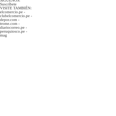
SÍGUENOS:
Suscríbete
VISITE TAMBIÉN:
elcomercio.pe
-
clubelcomercio.pe
-
depor.com
-
trome.com
-
diariocorreo.pe
-
peruquiosco.pe
-
mag