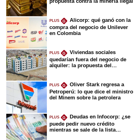
propuesta contra la minería ilegal
Alicorp: qué ganó con la
PLUS
G
compra del negocio de Unilever
en Colombia
Viviendas sociales
PLUS
G
quedarían fuera del negocio de
alquiler: la propuesta del
gobierno
Oliver Stark regresa a
PLUS
G
Petroperú: lo que dice el ministro
del Minem sobre la petrolera
Deudas en Infocorp: ¿se
PLUS
G
puede pedir nuevo crédito
mientras se sale de la lista
negra?