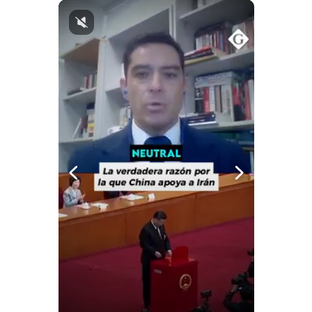
Notas Contratadas
Podcast
Gestión TV
Videos
Fotogalerías
gestion.pe
¿quiénes
Somos?
Términos
Y
Condiciones
Política
De
Privacidad