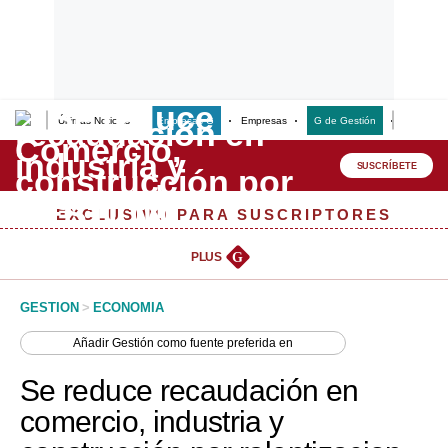
Últimas Noticias
Empresas G
Empresas
G de Gestión
Finanzas
Lo último
Peru Quiosco
SUSCRÍBETE
Portada
EXCLUSIVO PARA SUSCRIPTORES
Empresas
PLUS
G
Management & Empleo
GESTION
>
ECONOMIA
Economía
Añadir
Gestión
como fuente preferida en
Mercados
Se reduce recaudación en
Perú
comercio, industria y
Política